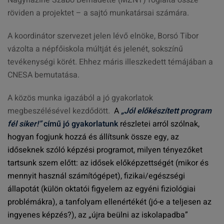
Nagyháziné Szabó Bernadette (MZNT) foglalta össze
röviden a projektet – a sajtó munkatársai számára.
A koordinátor szervezet jelen lévő elnöke, Borsó Tibor
vázolta a népfőiskola múltját és jelenét, sokszínű
tevékenységi körét. Ehhez máris illeszkedett témájában a
CNESA bemutatása.
A közös munka igazából a jó gyakorlatok
megbeszélésével kezdődött.
A
„Jól előkészített program
fél siker!”
című jó gyakorlatunk
részletei arról szólnak,
hogyan fogjunk hozzá és állítsunk össze egy, az
időseknek szóló képzési programot, milyen tényezőket
tartsunk szem előtt: az idősek előképzettségét (mikor és
mennyit használ számítógépet), fizikai/egészségi
állapotát (külön oktatói figyelem az egyéni fiziológiai
problémákra), a tanfolyam ellenértékét (jó-e a teljesen az
ingyenes képzés?), az
„újra beülni az iskolapadba”