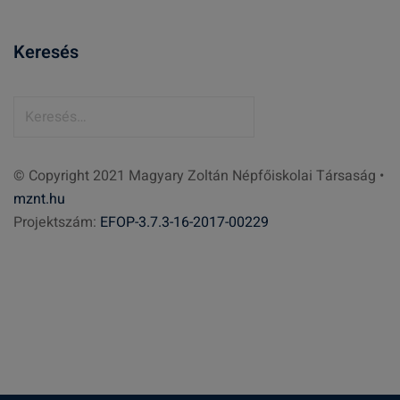
Keresés
K
e
r
© Copyright 2021 Magyary Zoltán Népfőiskolai Társaság •
e
mznt.hu
s
Projektszám:
EFOP-3.7.3-16-2017-00229
é
s
: