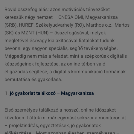
Rövid összefoglalás: azon motivációs tényezőket
keressük négy nemzet – CNESA OMI, Magyarkanizsa
(SRB), HUREF, Székelyudvarhely (RO), Marthos o.z., Martos
(SK) és MZNT (HUN) – összefogásával, melyek
meglétével és/vagy kialakításával fiatalokat tudunk
bevonni egy nagyon speciális, segítő tevékenységbe.
Mégpedig nem más a feladat, mint a szépkorúak digitális
készségeinek fejlesztése, az online térben való
eligazodás segítése, a digitális kommunikáció formáinak
bemutatása és gyakorlása.
jó gyakorlat találkozó – Magyarkanizsa
Első személyes találkozó a hosszú, online időszakot
követően. Láttuk mi már egymást sokszor a monitoron át
– projektindítás, egyeztetések, jó gyakorlatok
előkészítése… Most azonban élesben, személyesen –