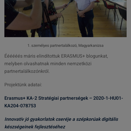
1. személyes partnertalálkozó, Magyarkanizsa
Éééééés máris elindítottuk ERASMUS+ blogunkat,
melyben olvashatnak minden nemzetközi
partnertalálkozónkról.
Projektünk adatai:
Erasmus+ KA-2 Stratégiai partnerségek – 2020-1-HU01-
KA204-078753
Innovatív jó gyakorlatok cseréje a szépkorúak digitális
készségeinek fejlesztéséhez