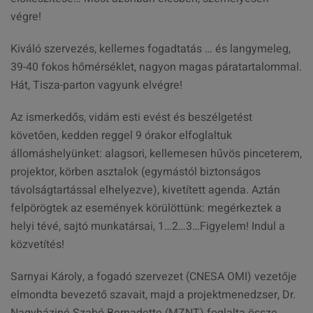
végre!
Kiváló szervezés, kellemes fogadtatás … és langymeleg,
39-40 fokos hőmérséklet, nagyon magas páratartalommal.
Hát, Tisza-parton vagyunk elvégre!
Az ismerkedős, vidám esti evést és beszélgetést
követően, kedden reggel 9 órakor elfoglaltuk
állomáshelyünket: alagsori, kellemesen hűvös pinceterem,
projektor, körben asztalok (egymástól biztonságos
távolságtartással elhelyezve), kivetített agenda. Aztán
felpörögtek az események körülöttünk: megérkeztek a
helyi tévé, sajtó munkatársai, 1…2…3…Figyelem! Indul a
közvetítés!
Sarnyai Károly, a fogadó szervezet (CNESA OMI) vezetője
elmondta bevezető szavait, majd a projektmenedzser, Dr.