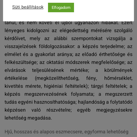
közbeni módosításokat, de a következő képzés
Süti beállítások
Elfogadom
tervezésekor be lehet építeni azokat – azaz a jó pap holtig
tanul, és nem követi el újból ugyanazon hibákat. Ezért
lényeges kidolgozni az elégedettség mérésére szolgáló
kérdőívet, mely az alábbi szempontokat vizsgálja a
visszajelzések földolgozásakor: a képzés terjedelme; az
elmélet és a gyakorlat aránya; az előadó érthetősége és
felkészültsége; az oktatási módszerek megfelelősége; az
elvárások teljesülésének mértéke; a körülmények
értékelése (megközelíthetőség, fény, hőmérséklet,
kivetítés mérete, higiéniai feltételek); tárgyi feltételek; a
képzés megszervezésének folyamata; a megszerzett
tudás egyéni hasznosíthatósága; hajlandóság a folytatódó
képzésen való részvételre; egyéb megjegyzésekre
lehetőség megadása.
Hjű, hosszas és alapos eszmecsere, egyforma lehetőség