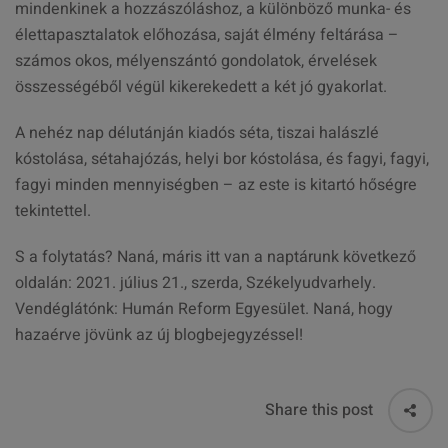
mindenkinek a hozzászóláshoz, a különböző munka- és
élettapasztalatok előhozása, saját élmény feltárása –
számos okos, mélyenszántó gondolatok, érvelések
összességéből végül kikerekedett a két jó gyakorlat.
A nehéz nap délutánján kiadós séta, tiszai halászlé
kóstolása, sétahajózás, helyi bor kóstolása, és fagyi, fagyi,
fagyi minden mennyiségben – az este is kitartó hőségre
tekintettel.
S a folytatás? Naná, máris itt van a naptárunk következő
oldalán: 2021. július 21., szerda, Székelyudvarhely.
Vendéglátónk: Humán Reform Egyesület. Naná, hogy
hazaérve jövünk az új blogbejegyzéssel!
Share this post