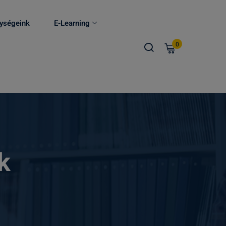
ységeink
E-Learning
0
k