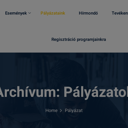
Események
Pályázataink
Hírmondó
Tevéken
Regisztráció programjainkra
Archívum:
Pályázato
Home
Pályázat