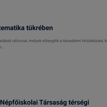
tematika tükrében
tását célozzuk, melyek elősegítik a társadalmi felzárkózást, k
...
épfőiskolai Társaság térségi