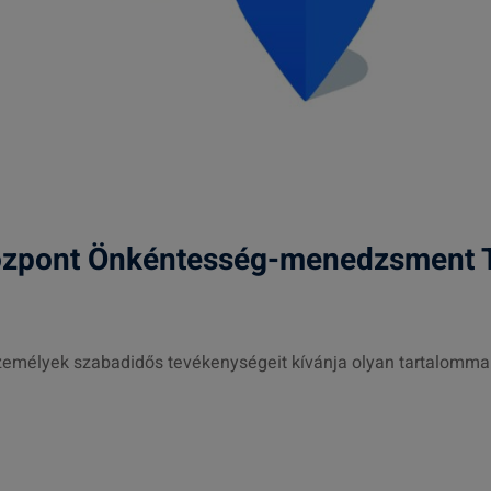
özpont Önkéntesség-menedzsment 
zemélyek szabadidős tevékenységeit kívánja olyan tartalomma