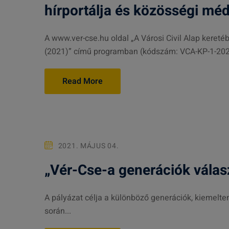
hírportálja és közösségi méd
A www.ver-cse.hu oldal „A Városi Civil Alap keret
(2021)” című programban (kódszám: VCA-KP-1-2021
Read More
2021. MÁJUS 04.
„Vér-Cse-a generációk válas
A pályázat célja a különböző generációk, kiemelte
során...