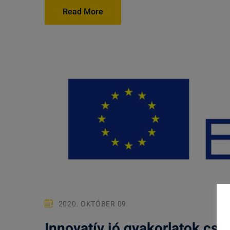
Read More
2020. OKTÓBER 09.
Innovatív jó gyakorlatok cse