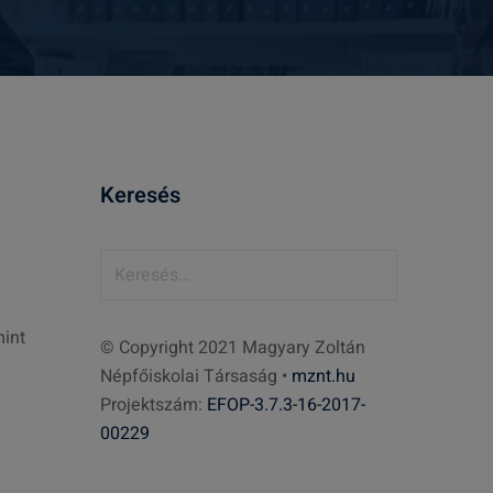
Keresés
K
e
r
mint
© Copyright 2021 Magyary Zoltán
e
Népfőiskolai Társaság •
mznt.hu
s
Projektszám:
EFOP-3.7.3-16-2017-
é
00229
s
: