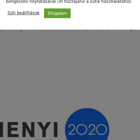
böngészés folytatásával Ön hozzájárul a sütik használatához.
Süti beállítások
Elfogadom
yarország, Románia, Szerbia, Szlovákia) ahhoz teremti meg a