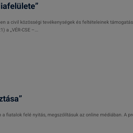
iafelülete”
ében a civil közösségi tevékenységek és feltételeinek támogatá
) a „VÉR-CSE –...
ztása”
n a fiatalok felé nyitás, megszólításuk az online médiában. A p