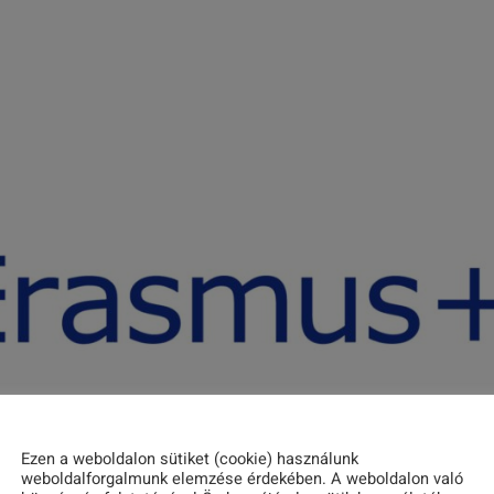
Ezen a weboldalon sütiket (cookie) használunk
weboldalforgalmunk elemzése érdekében. A weboldalon való
réje a szépkorúak digitális készsége