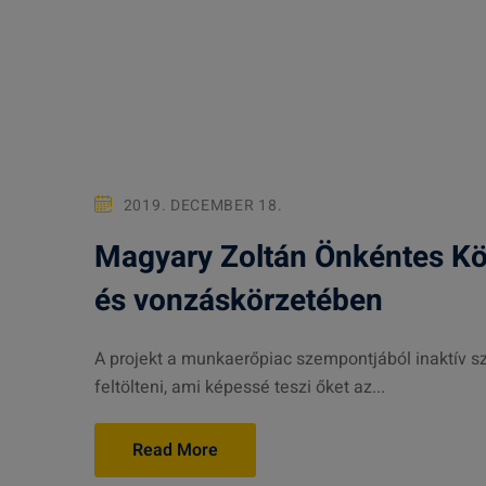
2019. DECEMBER 18.
Magyary Zoltán Önkéntes K
és vonzáskörzetében
A projekt a munkaerőpiac szempontjából inaktív s
feltölteni, ami képessé teszi őket az...
Read More