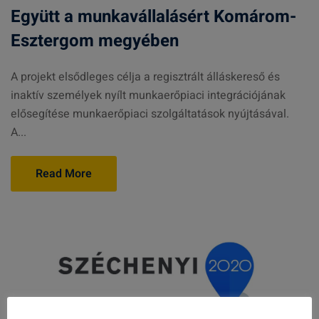
Együtt a munkavállalásért Komárom-
Esztergom megyében
A projekt elsődleges célja a regisztrált álláskereső és
inaktív személyek nyílt munkaerőpiaci integrációjának
elősegítése munkaerőpiaci szolgáltatások nyújtásával.
A...
Read More