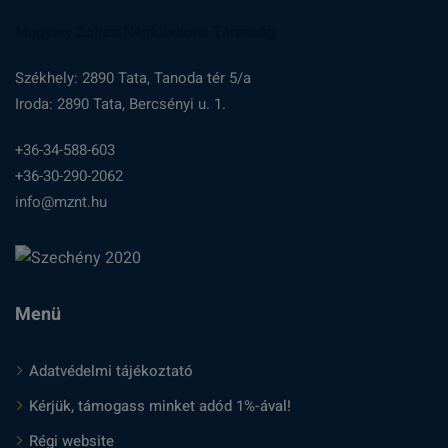
Magyary Zoltán Népfőiskolai Társaság
Székhely: 2890 Tata, Tanoda tér 5/a
Iroda: 2890 Tata, Bercsényi u. 1.
+36-34-588-603
+36-30-290-2062
info@mznt.hu
Menü
Adatvédelmi tájékoztató
Kérjük, támogass minket adód 1%-ával!
Régi website