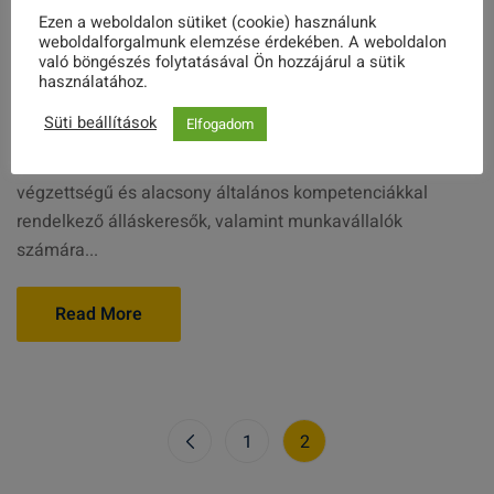
Ezen a weboldalon sütiket (cookie) használunk
weboldalforgalmunk elemzése érdekében. A weboldalon
2019. FEBRUÁR 06.
való böngészés folytatásával Ön hozzájárul a sütik
használatához.
MZNT Felnőttképzési centrum Tata
Süti beállítások
Elfogadom
A projekt céljai a következők: az alacsony iskolai
végzettségű és alacsony általános kompetenciákkal
rendelkező álláskeresők, valamint munkavállalók
számára...
Read More
1
2