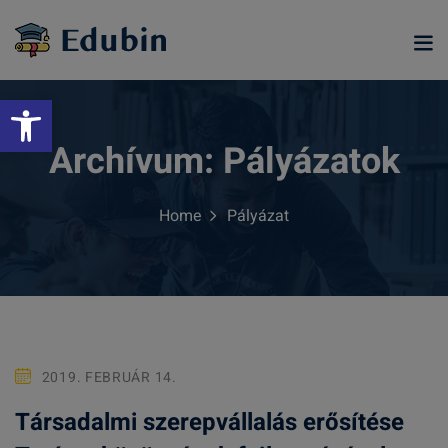
Skip
to
content
Eszköztár megnyitása
Archívum:
Pályázatok
Home
Pályázat
ramjainkra
2019. FEBRUÁR 14.
Társadalmi szerepvállalás erősítése