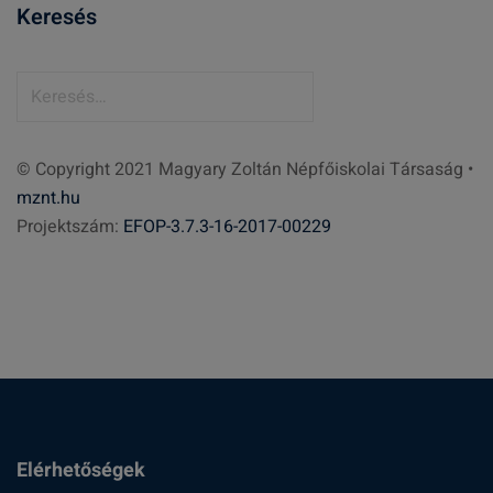
Keresés
K
e
r
© Copyright 2021 Magyary Zoltán Népfőiskolai Társaság •
e
mznt.hu
s
Projektszám:
EFOP-3.7.3-16-2017-00229
é
s
:
Elérhetőségek