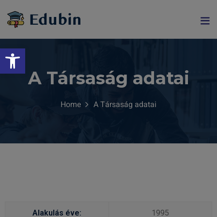
Eszköztár megnyitása
A Társaság adatai
Home
A Társaság adatai
gramjainkra
Alakulás éve:
1995