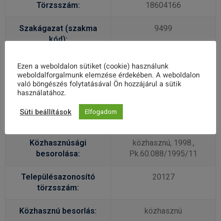
Törzsszám:
18604166
Szakágazat (szakma
9499
kód):
Gazdálkodási forma:
529
Ezen a weboldalon sütiket (cookie) használunk
weboldalforgalmunk elemzése érdekében. A weboldalon
való böngészés folytatásával Ön hozzájárul a sütik
Megyei kód:
11
használatához.
Felnőttképzési
E-001446/2016
Süti beállítások
Elfogadom
nyilvántartási szám:
Közhasznúsági
közhasznú, 1998.,
besorolása:
Pk.60.088/1995/11
Településazonosító
20127
törzsszám:
Közhasznú besorlás:
közhasznú