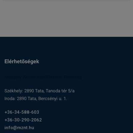
Elérhetőségek
Magyary Zoltán Népfőiskolai Társaság
Székhely: 2890 Tata, Tanoda tér 5/a
Iroda: 2890 Tata, Bercsényi u. 1.
+36-34-588-603
+36-30-290-2062
info@mznt.hu