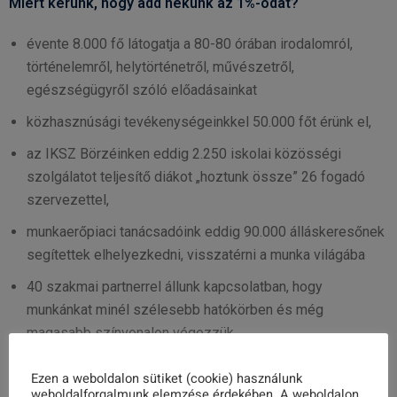
Miért kérünk, hogy add nekünk az 1%-odat?
évente 8.000 fő látogatja a 80-80 órában irodalomról,
történelemről, helytörténetről, művészetről,
egészségügyről szóló előadásainkat
közhasznúsági tevékenységeinkkel 50.000 főt érünk el,
az IKSZ Börzéinken eddig 2.250 iskolai közösségi
szolgálatot teljesítő diákot „hoztunk össze” 26 fogadó
szervezettel,
munkaerőpiaci tanácsadóink eddig 90.000 álláskeresőnek
segítettek elhelyezkedni, visszatérni a munka világába
40 szakmai partnerrel állunk kapcsolatban, hogy
munkánkat minél szélesebb hatókörben és még
magasabb színvonalon végezzük.
Ezen a weboldalon sütiket (cookie) használunk
Az 1%-odért mi 100%-ot nyújtunk.
weboldalforgalmunk elemzése érdekében. A weboldalon