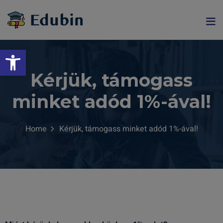
Eszköztár megnyitása
Kérjük, támogass
minket adód 1%-ával!
Home
Kérjük, támogass minket adód 1%-ával!
gramjainkra