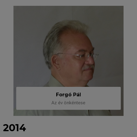
Forgó Pál
Az év önkéntese
2014