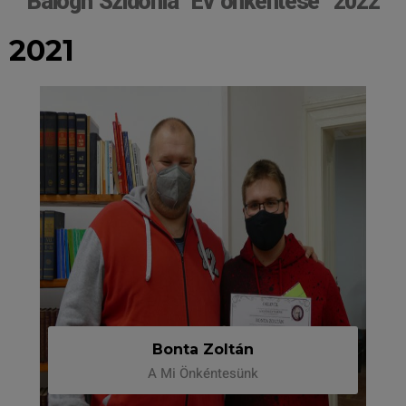
Balogh Szidónia "Év önkéntese" 2022
2021
Bonta Zoltán
A Mi Önkéntesünk