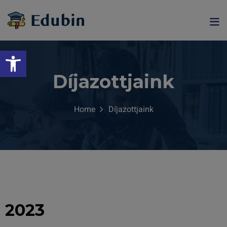
Eszköztár megnyitása
Díjazottjaink
Home
Díjazottjaink
gramjainkra
2023