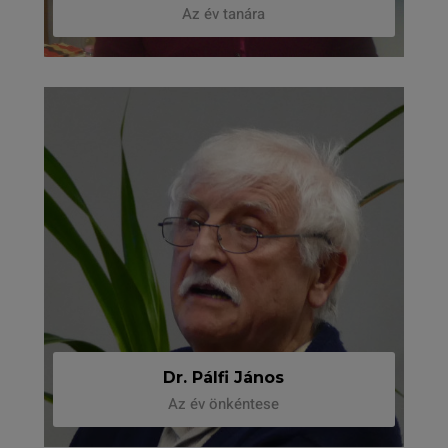
Az év tanára
Dr. Pálfi János
Az év önkéntese