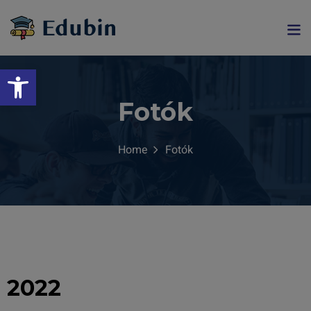
Eszköztár megnyitása
Fotók
Home
Fotók
gramjainkra
2022