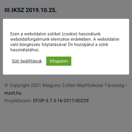
III.IKSZ 2019.10.25.
2019. szeptember 26.
Ezen a weboldalon sütiket (cookie) használunk
weboldalforgalmunk elemzése érdekében. A weboldalon
Keresés
való böngészés folytatásával Ön hozzájárul a sütik
használatához.
Süti beállítások
Elfogadom
K
e
r
© Copyright 2021 Magyary Zoltán Népfőiskolai Társaság •
e
mznt.hu
s
Projektszám:
EFOP-3.7.3-16-2017-00229
é
s
: