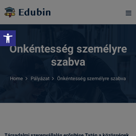
Skip
to
content
Eszköztár megnyitása
Önkéntesség személyre
szabva
Home
Pályázat
Önkéntesség személyre szabva
ramjainkra
Társadalmi szerepvállalás erősítése Tatán a közösségek