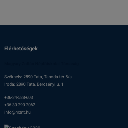
Elérhetőségek
Magyary Zoltán Népfőiskolai Társaság
Székhely: 2890 Tata, Tanoda tér 5/a
Iroda: 2890 Tata, Bercsényi u. 1.
+36-34-588-603
+36-30-290-2062
info@mznt.hu