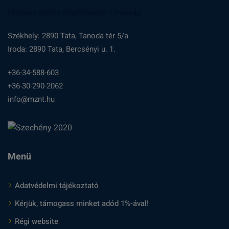
Magyary Zoltán Népfőiskolai Társaság
Székhely: 2890 Tata, Tanoda tér 5/a
Iroda: 2890 Tata, Bercsényi u. 1.
+36-34-588-603
+36-30-290-2062
info@mznt.hu
Menü
Adatvédelmi tájékoztató
Kérjük, támogass minket adód 1%-ával!
Régi website