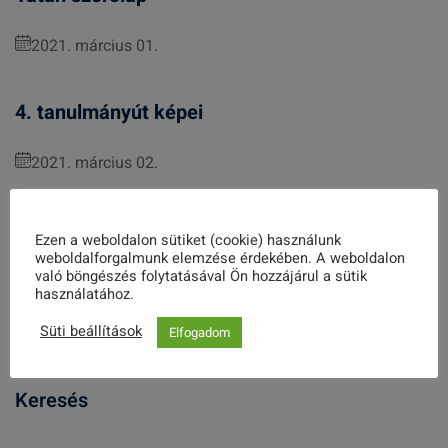
2021. március 01.
4. tanulmányút képei
2021. március 02.
Ezen a weboldalon sütiket (cookie) használunk
Lengyel-magyar találkozó az együttműködés
weboldalforgalmunk elemzése érdekében. A weboldalon
való böngészés folytatásával Ön hozzájárul a sütik
jegyében
használatához.
Süti beállítások
2022. november 14.
Elfogadom
Keresés