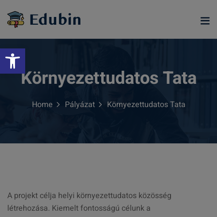
Skip
to
content
Eszköztár megnyitása
Környezettudatos Tata
Home
Pályázat
Környezettudatos Tata
ramjainkra
A projekt célja helyi környezettudatos közösség
létrehozása. Kiemelt fontosságú célunk a