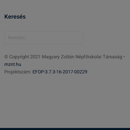
Keresés
K
e
r
© Copyright 2021 Magyary Zoltán Népfőiskolai Társaság •
e
mznt.hu
s
Projektszám:
EFOP-3.7.3-16-2017-00229
é
s
: