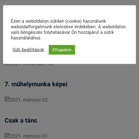
„Vér-Cse-a generációk választása”
Ezen a weboldalon sütiket (cookie) használunk
Related Posts
weboldalforgalmunk elemzése érdekében. A weboldalon
való böngészés folytatásával Ön hozzájárul a sütik
használatához.
Időpontváltozás!
Süti beállítások
Elfogadom
2021. november 16.
7. műhelymunka képei
2021. március 02.
Csak a tánc
2021. március 01.