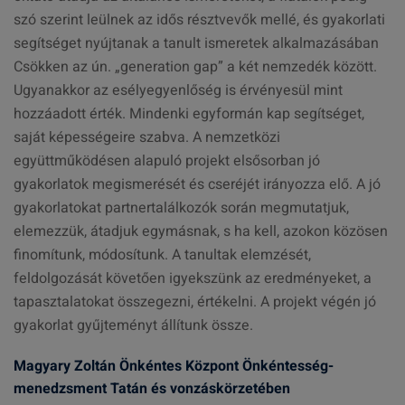
szó szerint leülnek az idős résztvevők mellé, és gyakorlati
segítséget nyújtanak a tanult ismeretek alkalmazásában
Csökken az ún. „generation gap” a két nemzedék között.
Ugyanakkor az esélyegyenlőség is érvényesül mint
hozzáadott érték. Mindenki egyformán kap segítséget,
saját képességeire szabva. A nemzetközi
együttműködésen alapuló projekt elsősorban jó
gyakorlatok megismerését és cseréjét irányozza elő. A jó
gyakorlatokat partnertalálkozók során megmutatjuk,
elemezzük, átadjuk egymásnak, s ha kell, azokon közösen
finomítunk, módosítunk. A tanultak elemzését,
feldolgozását követően igyekszünk az eredményeket, a
tapasztalatokat összegezni, értékelni. A projekt végén jó
gyakorlat gyűjteményt állítunk össze.
Magyary Zoltán Önkéntes Központ Önkéntesség-
menedzsment Tatán és vonzáskörzetében