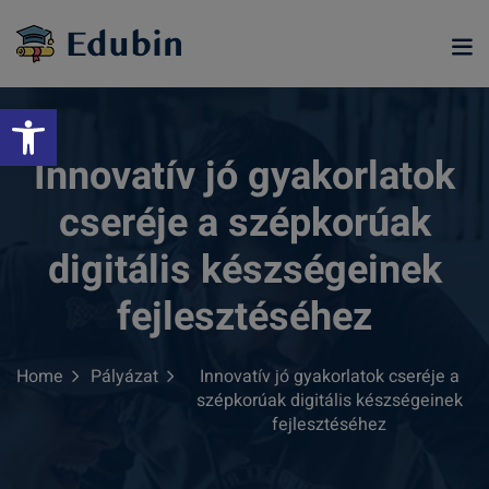
Skip
to
content
Eszköztár megnyitása
Innovatív jó gyakorlatok
cseréje a szépkorúak
digitális készségeinek
fejlesztéséhez
Home
Pályázat
Innovatív jó gyakorlatok cseréje a
ramjainkra
szépkorúak digitális készségeinek
fejlesztéséhez