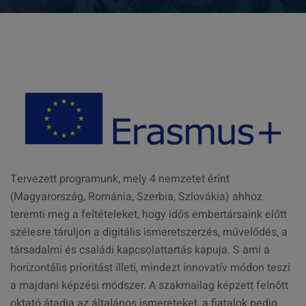
Tervezett programunk, mely 4 nemzetet érint
(Magyarország, Románia, Szerbia, Szlovákia) ahhoz
teremti meg a feltételeket, hogy idős embertársaink előtt
szélesre táruljon a digitális ismeretszerzés, művelődés, a
társadalmi és családi kapcsolattartás kapuja. S ami a
horizontális prioritást illeti, mindezt innovatív módon teszi
a majdani képzési módszer. A szakmailag képzett felnőtt
oktató átadja az általános ismereteket, a fiatalok pedig