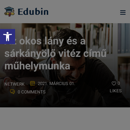
Skip
to
content
Eszköztár megnyitása
Az okos lány és a
sárkányölő vitéz című
műhelymunka
0
2021. MÁRCIUS 01.
NETWERK
LIKES
0 COMMENTS
ramjainkra