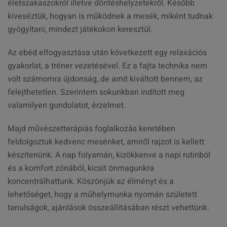
életszakaszokról illetve döntéshelyzetekről. Később
kiveséztük, hogyan is működnek a mesék, miként tudnak
gyógyítani, mindezt játékokon keresztül.
Az ebéd elfogyasztása után következett egy relaxációs
gyakorlat, a tréner vezetésével. Ez a fajta technika nem
volt számomra újdonság, de amit kiváltott bennem, az
felejthetetlen. Szerintem sokunkban indított meg
valamilyen gondolatot, érzelmet.
Majd művészetterápiás foglalkozás keretében
feldolgoztuk kedvenc mesénket, amiről rajzot is kellett
készítenünk. A nap folyamán, kizökkenve a napi rutinból
és a komfort zónából, kicsit önmagunkra
koncentrálhattunk. Köszönjük az élményt és a
lehetőséget, hogy a műhelymunka nyomán született
tanulságok, ajánlások összeállításában részt vehettünk.