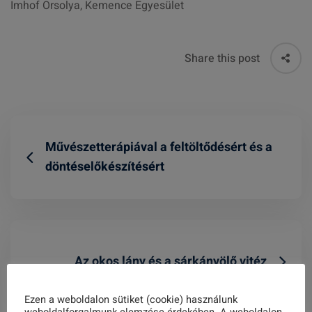
Imhof Orsolya, Kemence Egyesület
Share this post
Művészetterápiával a feltöltődésért és a
döntéselőkészítésért
Az okos lány és a sárkányölő vitéz
Ezen a weboldalon sütiket (cookie) használunk