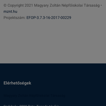
© Copyright 2021 Magyary Zoltán Népfőiskolai Társaság •
e
mznt.hu
s
Projektszám:
EFOP-3.7.3-16-2017-00229
é
s
:
Elérhetőségek
Magyary Zoltán Népfőiskolai Társaság