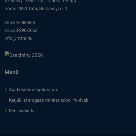
Székhely: 2890 Tata, Tanoda tér 5/a
Iroda: 2890 Tata, Bercsényi u. 1.
+36-34-588-603
+36-30-290-2062
info@mznt.hu
Menü
Adatvédelmi tájékoztató
Kérjük, támogass minket adód 1%-ával!
Régi website