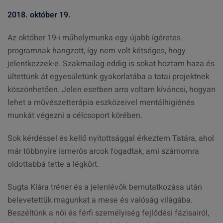
2018. október 19.
Az október 19-i műhelymunka egy újabb ígéretes
programnak hangzott, így nem volt kétséges, hogy
jelentkezzek-e. Szakmailag eddig is sokat hoztam haza és
ültettünk át egyesületünk gyakorlatába a tatai projektnek
köszönhetően. Jelen esetben arra voltam kíváncsi, hogyan
lehet a művészetterápia eszközeivel mentálhigiénés
munkát végezni a célcsoport körében.
Sok kérdéssel és kellő nyitottsággal érkeztem Tatára, ahol
már többnyire ismerős arcok fogadtak, ami számomra
oldottabbá tette a légkört.
Sugta Klára tréner és a jelenlévők bemutatkozása után
belevetettük magunkat a mese és valóság világába.
Beszéltünk a női és férfi személyiség fejlődési fázisairól,