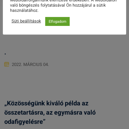
weboldalforgalmunk elemzése érdekében. A weboldalon
való böngészés folytatásával Ön hozzájárul a sütik
használatához.
Related Posts
Süti beállítások
Elfogadom
.
2022. MÁRCIUS 04.
„Közösségünk kiváló példa az
összetartásra, az egymásra való
odafigyelésre”