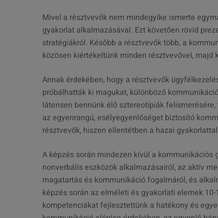
Mivel a résztvevők nem mindegyike ismerte egymás
gyakorlat alkalmazásával. Ezt követően rövid prez
stratégiákról. Később a résztvevők több, a kommuni
közösen kiértékeltünk minden résztvevővel, maj
Annak érdekében, hogy a résztvevők ügyfélkezelés
próbálhatták ki magukat, különböző kommunikációs 
látensen bennünk élő sztereotípiák felismerésére,
az egyenrangú, esélyegyenlőséget biztosító komm
résztvevők, hiszen ellentétben a hazai gyakorlattal
A képzés során mindezen kívül a kommunikációs gát
nonverbális eszközök alkalmazásairól, az aktív me
magatartás és kommunikáció fogalmáról, és alkalm
képzés során az elméleti és gyakorlati elemek 10
kompetenciákat fejlesztettünk a hatékony és eg