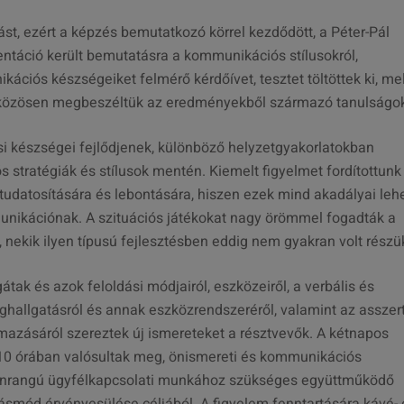
t, ezért a képzés bemutatkozó körrel kezdődött, a Péter-Pál
entáció került bemutatásra a kommunikációs stílusokról,
kációs készségeiket felmérő kérdőívet, tesztet töltöttek ki, me
d közösen megbeszéltük az eredményekből származó tanulságo
i készségei fejlődjenek, különböző helyzetgyakorlatokban
stratégiák és stílusok mentén. Kiemelt figyelmet fordítottunk
 tudatosítására és lebontására, hiszen ezek mind akadályai leh
unikációnak. A szituációs játékokat nagy örömmel fogadták a
, nekik ilyen típusú fejlesztésben eddig nem gyakran volt részü
ak és azok feloldási módjairól, eszközeiről, a verbális és
ghallgatásról és annak eszközrendszeréről, valamint az asszert
azásáról szereztek új ismereteket a résztvevők. A kétnapos
-10 órában valósultak meg, önismereti és kommunikációs
yenrangú ügyfélkapcsolati munkához szükséges együttműködő