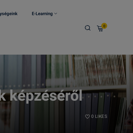
ységeink
E-Learning
0
 képzéséről
0
LIKES