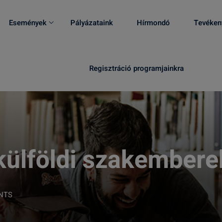
Események
Pályázataink
Hírmondó
Tevéken
Regisztráció programjainkra
lföldi szakemberek
NTS