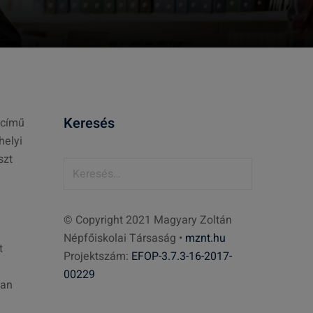
Keresés
 című
helyi
szt
K
e
r
© Copyright 2021 Magyary Zoltán
e
Népfőiskolai Társaság •
mznt.hu
s
t
Projektszám:
EFOP-3.7.3-16-2017-
é
00229
s
ban
: