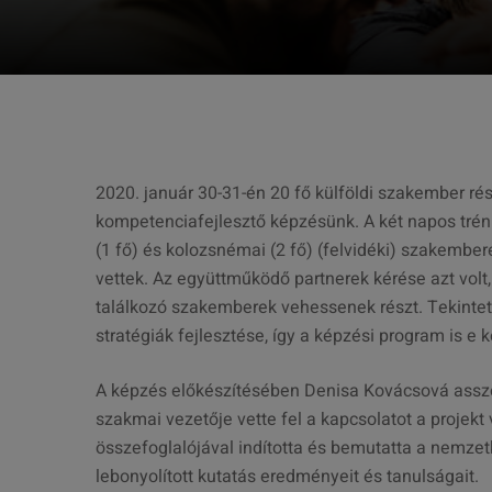
2020.
január 30-31-én 20 fő külföldi szakember ré
kompetenciafejlesztő képzésünk. A két napos trén
(1 fő) és kolozsnémai (2 fő) (felvidéki) szakember
vettek. Az együttműködő partnerek kérése azt volt
találkozó szakemberek vehessenek részt. Tekintett
stratégiák fejlesztése, így a képzési program is e 
A képzés előkészítésében Denisa Kovácsová asszony
szakmai vezetője vette fel a kapcsolatot a projekt 
összefoglalójával indította és bemutatta a nemze
lebonyolított kutatás eredményeit és tanulságait.