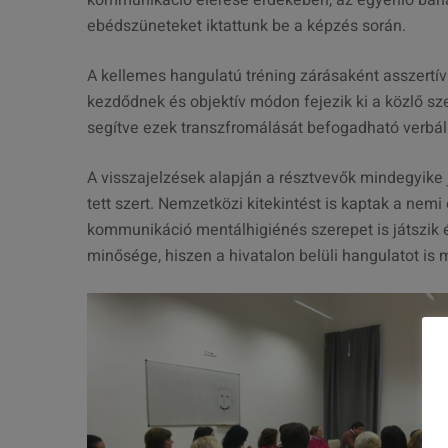
kommunikáció elérése érdekében, az egyenlő báná
ebédszüneteket iktattunk be a képzés során.
A kellemes hangulatú tréning zárásaként asszert
kezdődnek és objektív módon fejezik ki a közlő sz
segítve ezek transzfromálását befogadható verbá
A visszajelzések alapján a résztvevők mindegyike
tett szert. Nemzetközi kitekintést is kaptak a nem
kommunikáció mentálhigiénés szerepet is játszik 
minősége, hiszen a hivatalon belüli hangulatot is