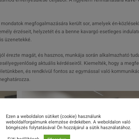
smód érvényesülése céljából. A figyelem fenntartására kávé- 
ív mondatok megfogalmazására került sor, amelyek én-közlések
emély érzéseit, helyzetét és a benne kavargó esetleges indulat
lis üzenetekké.
 jól érezte magát, és hasznos, munkája során alkalmazható tud
i esélyegyenlőség aktuális kérdéseiről. Kiemelték, hogy a megfe
életünkben, és rendkívül fontos az egymással való kommuniká
 meghatározza.
Ezen a weboldalon sütiket (cookie) használunk
weboldalforgalmunk elemzése érdekében. A weboldalon való
böngészés folytatásával Ön hozzájárul a sütik használatához.