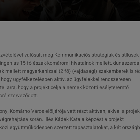
szvételével valósult meg Kommunikációs stratégiák és stílusok
ingen as 15 fő észak-komáromi hivatalnok mellett, dunaszerda
ek mellett magyarkanizsai (2 fő) (vajdasági) szakemberek is ré
, hogy ügyfélkezelésben aktív, az ügyfelekkel rendszeresen
el arra, hogy a projekt célja a nemek közötti esélyteremtő
köré szerveződött.
, Komárno Város elöljárója vett részt aktívan, akivel a projek
végrehajtása során. Illés Kádek Kata a képzést a projekt
tközi együttműködésben szerzett tapasztalatokat, a két ország