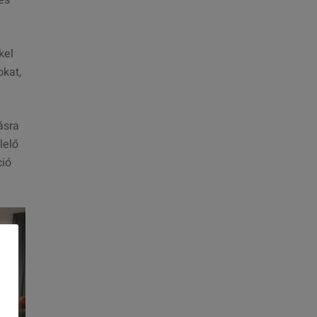
és
kel
okat,
ásra
lelő
ció