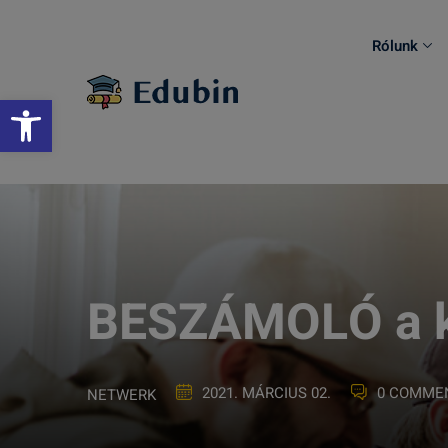
Skip
to
Rólunk
content
Eszköztár megnyitása
BESZÁMOLÓ a kü
2021. MÁRCIUS 02.
0 COMME
NETWERK