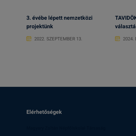
3. évébe lépett nemzetközi
TAVIDÖK
projektünk
választá
2022. SZEPTEMBER 13.
2024.
Elérhetőségek
Magyary Zoltán Népfőiskolai Társaság