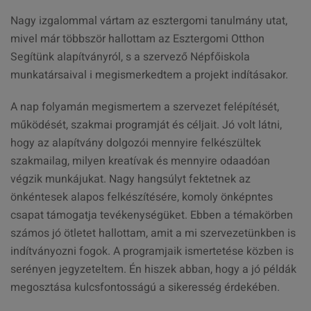
Nagy izgalommal vártam az esztergomi tanulmány utat,
mivel már többször hallottam az Esztergomi Otthon
Segítünk alapítványról, s a szervező Népfőiskola
munkatársaival i megismerkedtem a projekt indításakor.
A nap folyamán megismertem a szervezet felépítését,
működését, szakmai programját és céljait. Jó volt látni,
hogy az alapítvány dolgozói mennyire felkészültek
szakmailag, milyen kreatívak és mennyire odaadóan
végzik munkájukat. Nagy hangsúlyt fektetnek az
önkéntesek alapos felkészítésére, komoly önképntes
csapat támogatja tevékenységüket. Ebben a témakörben
számos jó ötletet hallottam, amit a mi szervezetünkben is
indítványozni fogok. A programjaik ismertetése közben is
serényen jegyzeteltem. Én hiszek abban, hogy a jó példák
megosztása kulcsfontosságú a sikeresség érdekében.