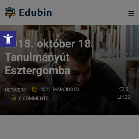
Skip
to
content
Eszköztár megnyitása
2018. október 18.
Tanulmányút
Esztergomba
0
2021. MÁRCIUS 02.
NETWERK
LIKES
0 COMMENTS
ramjainkra