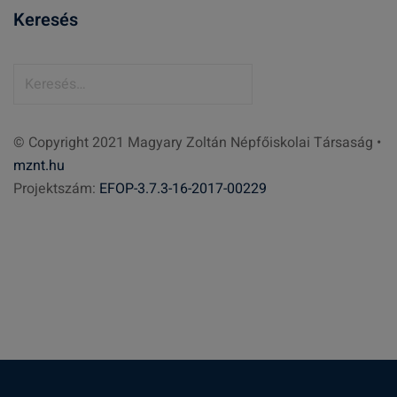
Keresés
K
e
r
© Copyright 2021 Magyary Zoltán Népfőiskolai Társaság •
e
mznt.hu
s
Projektszám:
EFOP-3.7.3-16-2017-00229
é
s
: