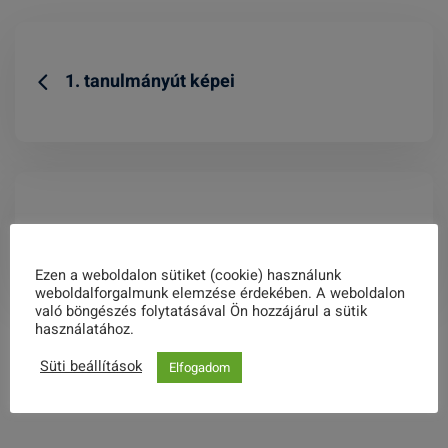
1. tanulmányút képei
BEFEM
Ezen a weboldalon sütiket (cookie) használunk
weboldalforgalmunk elemzése érdekében. A weboldalon
való böngészés folytatásával Ön hozzájárul a sütik
használatához.
Related Posts
Süti beállítások
Elfogadom