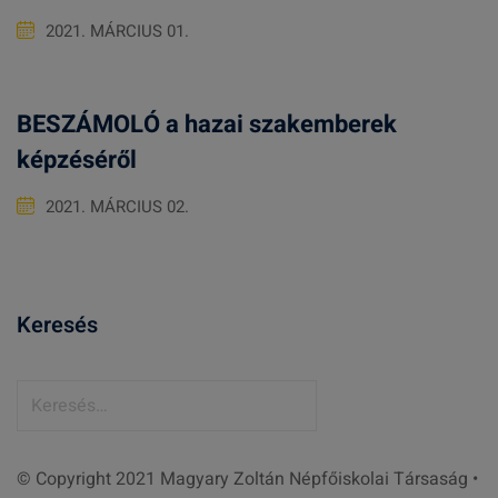
2021. MÁRCIUS 01.
BESZÁMOLÓ a hazai szakemberek
képzéséről
2021. MÁRCIUS 02.
Keresés
K
e
r
© Copyright 2021 Magyary Zoltán Népfőiskolai Társaság •
e