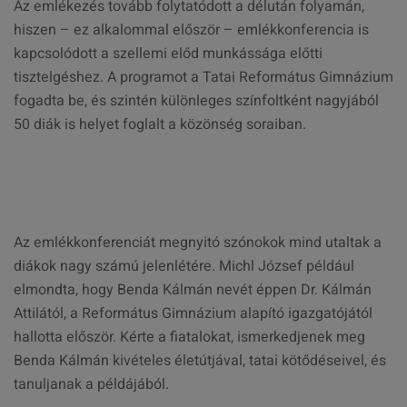
Az emlékezés tovább folytatódott a délután folyamán,
hiszen – ez alkalommal először – emlékkonferencia is
kapcsolódott a szellemi előd munkássága előtti
tisztelgéshez. A programot a Tatai Református Gimnázium
fogadta be, és szintén különleges színfoltként nagyjából
50 diák is helyet foglalt a közönség soraiban.
Az emlékkonferenciát megnyitó szónokok mind utaltak a
diákok nagy számú jelenlétére. Michl József például
elmondta, hogy Benda Kálmán nevét éppen Dr. Kálmán
Attilától, a Református Gimnázium alapító igazgatójától
hallotta először. Kérte a fiatalokat, ismerkedjenek meg
Benda Kálmán kivételes életútjával, tatai kötődéseivel, és
tanuljanak a példájából.