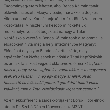
Tudományegyetem lehetett, ahol Benda Kálmán tanári
oklevelet szerzett, Magyary pedig már akkor a Jog- és
Államtudományi Kar dékánjaként működött. A Vallás- és
Közoktatási Minisztérium később mindkettejük
munkahelye volt, sőt tudjuk azt is, hogy a Tatai
Népfőiskola vezetője, Benda Kálmán több alkalommal is
előadóként hívta meg a helyi intézménybe Magyaryt.
Előadását egy olyan Benda idézettel zárta, mely
egyértelműen kivételesnek minősíti a Tatai Népfőiskolát
és annak falai közt végzett oktató-nevelő munkát:
„Nem
hiszem, hogy az országban lett volna akkor, – a negyvenes
évek első felében – még egy megye, amelyik olyan
hozzáértő és felkészült paraszti garnitúrát tudott volna
kiállítani, mint a Tatai Népfőiskolát végzettek csapata.”
Az emlékkonferencia záróakkordjaként Borsó Tibor elnök
átadta Dr. Szabó Dénes főorvosnak az MZNT