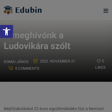
Skip
to
content
Eszköztár megnyitása
A meghívónk a
Ludovikára szólt
0
2022. NOVEMBER 21.
DOMAI JÁNOS
LIKES
0 COMMENTS
ramjainkra
Népfőiskolánkat 22 éves együttműködés fűzi a Nemzeti