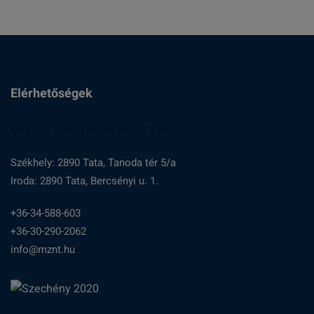
Elérhetőségek
Magyary Zoltán Népfőiskolai Társaság
Székhely: 2890 Tata, Tanoda tér 5/a
Iroda: 2890 Tata, Bercsényi u. 1.
+36-34-588-603
+36-30-290-2062
info@mznt.hu