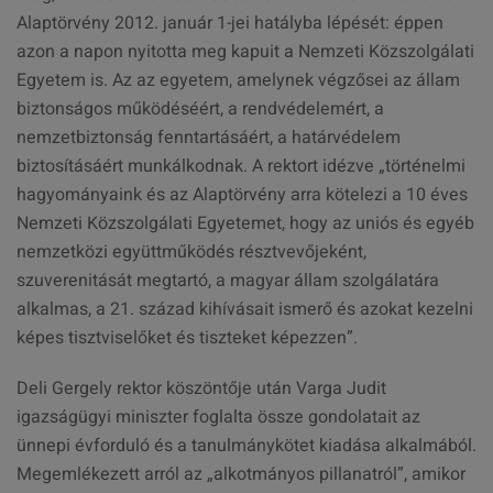
Alaptörvény 2012. január 1-jei hatályba lépését: éppen
azon a napon nyitotta meg kapuit a Nemzeti Közszolgálati
Egyetem is. Az az egyetem, amelynek végzősei az állam
biztonságos működéséért, a rendvédelemért, a
nemzetbiztonság fenntartásáért, a határvédelem
biztosításáért munkálkodnak. A rektort idézve „történelmi
hagyományaink és az Alaptörvény arra kötelezi a 10 éves
Nemzeti Közszolgálati Egyetemet, hogy az uniós és egyéb
nemzetközi együttműködés résztvevőjeként,
szuverenitását megtartó, a magyar állam szolgálatára
alkalmas, a 21. század kihívásait ismerő és azokat kezelni
képes tisztviselőket és tiszteket képezzen”.
Deli Gergely rektor köszöntője után Varga Judit
igazságügyi miniszter foglalta össze gondolatait az
ünnepi évforduló és a tanulmánykötet kiadása alkalmából.
Megemlékezett arról az „alkotmányos pillanatról”, amikor