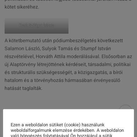
kötet sikeréhez.
Fotó: Szilágyi Dénes
A kötetbemutató után pódiumbeszélgetés következett
Salamon László, Sulyok Tamás és Stumpf István
részvételével, Horváth Attila moderálásával. Elsősorban az
új Alaptörvény létrejöttének kérdéseit, társadalmi, politikai
és strukturális szükségességét, a közigazgatás, a bírói
hatalom és a törvényhozás hármasában érvényesülő
hatását taglalták.
Share this post
Ezen a weboldalon sütiket (cookie) használunk
weboldalforgalmunk elemzése érdekében. A weboldalon
való böngészés folytatásával Ön hozzájárul a sütik