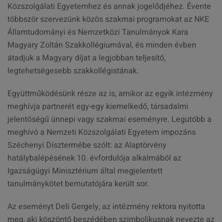
Közszolgálati Egyetemhez és annak jogelődjéhez. Évente
többször szervezünk közös szakmai programokat az NKE
Államtudományi és Nemzetközi Tanulmányok Kara
Magyary Zoltán Szakkollégiumával, és minden évben
átadjuk a Magyary díjat a legjobban teljesítő,
legtehetségesebb szakkollégistának.
Együttműködésünk része az is, amikor az egyik intézmény
meghívja partnerét egy-egy kiemelkedő, társadalmi
jelentőségű ünnepi vagy szakmai eseményre. Legutóbb a
meghívó a Nemzeti Közszolgálati Egyetem impozáns
Széchenyi Dísztermébe szólt: az Alaptörvény
hatálybalépésének 10. évfordulója alkalmából az
Igazságügyi Minisztérium által megjelentett
tanulmánykötet bemutatójára került sor.
Az eseményt Deli Gergely, az intézmény rektora nyitotta
meg, aki köszöntő beszédében szimbolikusnak nevezte az