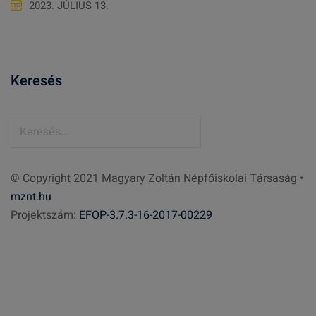
2023. JÚLIUS 13.
Keresés
K
e
r
© Copyright 2021 Magyary Zoltán Népfőiskolai Társaság •
e
mznt.hu
s
Projektszám:
EFOP-3.7.3-16-2017-00229
é
s
: