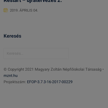
Restart – újratervezés 2.
2019. ÁPRILIS 04.
Keresés
K
e
r
© Copyright 2021 Magyary Zoltán Népfőiskolai Társaság •
e
mznt.hu
s
Projektszám:
EFOP-3.7.3-16-2017-00229
é
s
: