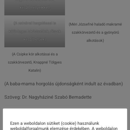
készítményeikkel)
(A zsinórral horgolással is
(Méri Józsefné haladó makramé
különleges lakástextilek, díszek
szakkörvezető és a gyönyörű
készíthetőek)
alkotások)
(A Csipke kör alkotásai és a
szakkörvezető, Knappné Tölgyes
Katalin)
(A baba-mama horgolás újdonságként indult az évadban)
Szöveg: Dr. Nagyháziné Szabó Bernadette
Fotók: Vasas Alexandra és Dr. Nagyháziné Szabó
Bernadette
Ezen a weboldalon sütiket (cookie) használunk
weboldalforgalmunk elemzése érdekében. A weboldalon