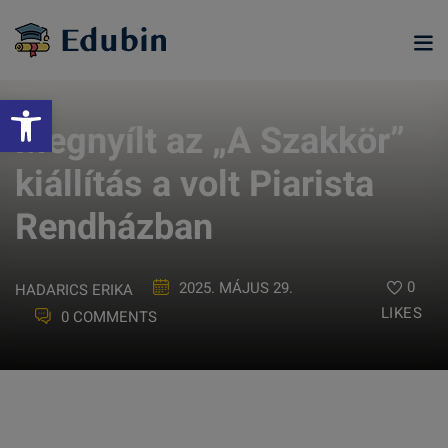
Skip
to
content
Eszköztár megnyitása
Megnyílt az „A Szakkör”
kiállítás a volt Piarista
Rendházban
0
2025. MÁJUS 29.
HADARICS ERIKA
LIKES
0 COMMENTS
ramjainkra