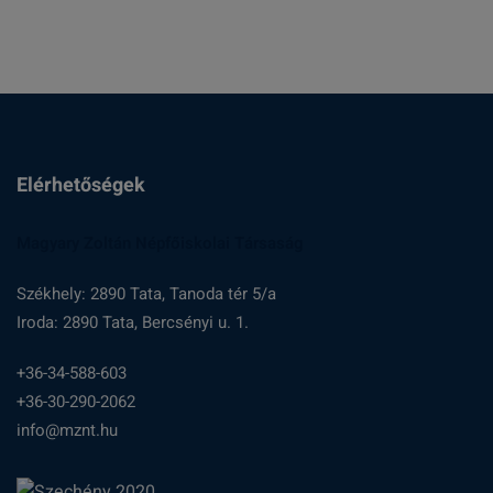
Elérhetőségek
Magyary Zoltán Népfőiskolai Társaság
Székhely: 2890 Tata, Tanoda tér 5/a
Iroda: 2890 Tata, Bercsényi u. 1.
+36-34-588-603
+36-30-290-2062
info@mznt.hu