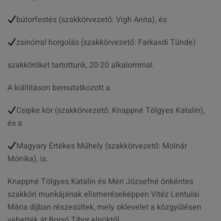
bútorfestés (szakkörvezető: Vigh Anita), és
zsinórral horgolás (szakkörvezető: Farkasdi Tünde)
szakköröket tartottunk, 20-20 alkalommal.
A kiállításon bemutatkozott a
Csipke kör (szakkörvezető: Knappné Tölgyes Katalin),
és a
Magyary Értékes Műhely (szakkörvezető: Molnár
Mónika), is.
Knappné Tölgyes Katalin és Méri Józsefné önkéntes
szakköri munkájának elismeréseképpen Vitéz Lentulai
Mária díjban részesültek, mely oklevelet a közgyűlésen
vehették át Borsó Tibor elnöktől.