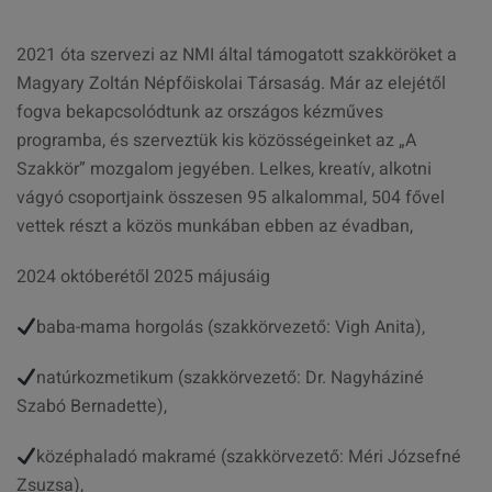
2021 óta szervezi az NMI által támogatott szakköröket a
Magyary Zoltán Népfőiskolai Társaság. Már az elejétől
fogva bekapcsolódtunk az országos kézműves
programba, és szerveztük kis közösségeinket az „A
Szakkör” mozgalom jegyében. Lelkes, kreatív, alkotni
vágyó csoportjaink összesen 95 alkalommal, 504 fővel
vettek részt a közös munkában ebben az évadban,
2024 októberétől 2025 májusáig
baba-mama horgolás (szakkörvezető: Vigh Anita),
natúrkozmetikum (szakkörvezető: Dr. Nagyháziné
Szabó Bernadette),
középhaladó makramé (szakkörvezető: Méri Józsefné
Zsuzsa),