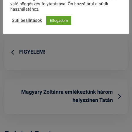
való böngészés folytatásával Ön hozzájárul a sütik
használatához.
Share this post
Süti beállítások
Elfogadom
FIGYELEM!
Magyary Zoltánra emlékeztünk három
helyszínen Tatán