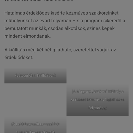
Hatalmas érdeklődés kísérte kézműves szakköreinket,
műhelyünket az évad folyamán – s a program sikeréről a
bemutatott munkák, csodás alkotások, színes képek
mindent elmondanak.
A kiállítás még két hétig látható, szeretettel várjuk az
érdeklődőket.
(Látogatók a kiállításon)
(A Magyary „Értékes” Műhely a
BorEcset kézműves foglalkozás
folytatása)
(A natúrkozmetikum szakkör
tagjai is bemutatkoztak