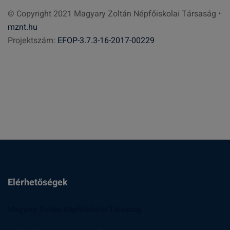
r
© Copyright 2021 Magyary Zoltán Népfőiskolai Társaság •
e
mznt.hu
s
Projektszám:
EFOP-3.7.3-16-2017-00229
é
s
:
Elérhetőségek
Magyary Zoltán Népfőiskolai Társaság