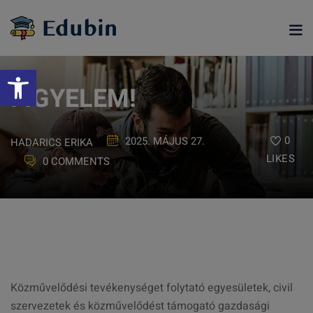
Skip
to
content
Eszköztár megnyitása
FIGYELEM!
0
2025. MÁJUS 27.
HADARICS ERIKA
LIKES
0 COMMENTS
ramjainkra
Közművelődési tevékenységet folytató egyesületek, civil
szervezetek és közművelődést támogató gazdasági