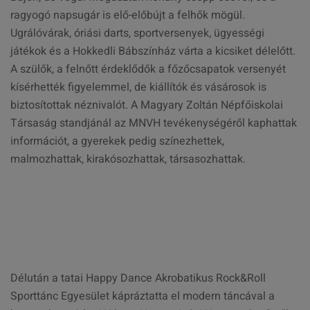
ragyogó napsugár is elő-előbújt a felhők mögül.
Ugrálóvárak, óriási darts, sportversenyek, ügyességi
játékok és a Hokkedli Bábszínház várta a kicsiket délelőtt.
A szülők, a felnőtt érdeklődők a főzőcsapatok versenyét
kísérhették figyelemmel, de kiállítók és vásárosok is
biztosítottak néznivalót. A Magyary Zoltán Népfőiskolai
Társaság standjánál az MNVH tevékenységéről kaphattak
információt, a gyerekek pedig színezhettek,
malmozhattak, kirakósozhattak, társasozhattak.
Délután a tatai Happy Dance Akrobatikus Rock&Roll
Sporttánc Egyesület kápráztatta el modern táncával a