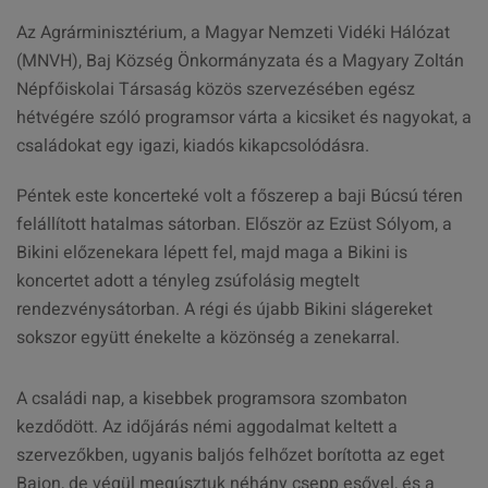
Az Agrárminisztérium, a Magyar Nemzeti Vidéki Hálózat
(MNVH), Baj Község Önkormányzata és a Magyary Zoltán
Népfőiskolai Társaság közös szervezésében egész
hétvégére szóló programsor várta a kicsiket és nagyokat, a
családokat egy igazi, kiadós kikapcsolódásra.
Péntek este koncerteké volt a főszerep a baji Búcsú téren
felállított hatalmas sátorban. Először az Ezüst Sólyom, a
Bikini előzenekara lépett fel, majd maga a Bikini is
koncertet adott a tényleg zsúfolásig megtelt
rendezvénysátorban. A régi és újabb Bikini slágereket
sokszor együtt énekelte a közönség a zenekarral.
A családi nap, a kisebbek programsora szombaton
kezdődött. Az időjárás némi aggodalmat keltett a
szervezőkben, ugyanis baljós felhőzet borította az eget
Bajon, de végül megúsztuk néhány csepp esővel, és a