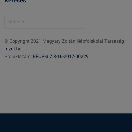
Keresés
K
e
r
© Copyright 2021 Magyary Zoltán Népfőiskolai Társaság •
e
mznt.hu
s
Projektszám:
EFOP-3.7.3-16-2017-00229
é
s
: