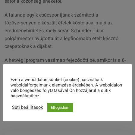
sátor a közönség énekétől.
A falunap egyik csúcspontjának számított a
főzőversenyen elkészült ételek kóstolása, majd az
eredményhirdetés, mely során Schunder Tibor
polgármester nyújtotta át a legfinomabb ételt készítő
csapatoknak a díjakat.
A hétvégi program vasárnap fejeződött be, amikor is a 6-
15 éves korú, főleg baji gyerekekből álló Kaméleon
Színház mutatta be a Rivális ritmusok című musicaljét a
Ezen a weboldalon sütiket (cookie) használunk
200-250 fős hallgatóság előtt.
weboldalforgalmunk elemzése érdekében. A weboldalon
való böngészés folytatásával Ön hozzájárul a sütik
használatához.
Share this post
Süti beállítások
Elfogadom