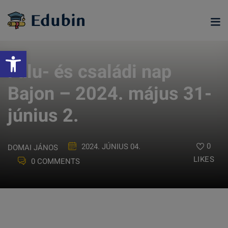
Skip
to
content
Eszköztár megnyitása
Falu- és családi nap
Bajon – 2024. május 31-
június 2.
0
2024. JÚNIUS 04.
DOMAI JÁNOS
LIKES
0 COMMENTS
ramjainkra