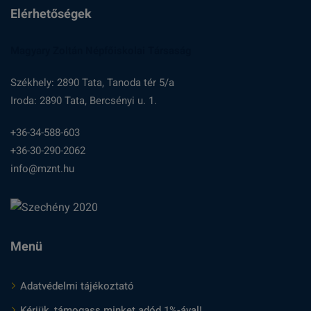
Elérhetőségek
Magyary Zoltán Népfőiskolai Társaság
Székhely: 2890 Tata, Tanoda tér 5/a
Iroda: 2890 Tata, Bercsényi u. 1.
+36-34-588-603
+36-30-290-2062
info@mznt.hu
Menü
Adatvédelmi tájékoztató
Kérjük, támogass minket adód 1%-ával!