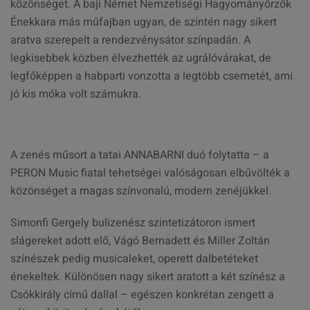
közönséget. A baji Német Nemzetiségi Hagyományőrzők
Énekkara más műfajban ugyan, de szintén nagy sikert
aratva szerepelt a rendezvénysátor színpadán. A
legkisebbek közben élvezhették az ugrálóvárakat, de
legfőképpen a habparti vonzotta a legtöbb csemetét, ami
jó kis móka volt számukra.
A zenés műsort a tatai ANNABARNI duó folytatta – a
PERON Music fiatal tehetségei valóságosan elbűvölték a
közönséget a magas színvonalú, modern zenéjükkel.
Simonfi Gergely bulizenész szintetizátoron ismert
slágereket adott elő, Vágó Bernadett és Miller Zoltán
színészek pedig musicaleket, operett dalbetéteket
énekeltek. Különösen nagy sikert aratott a két színész a
Csókkirály című dallal – egészen konkrétan zengett a