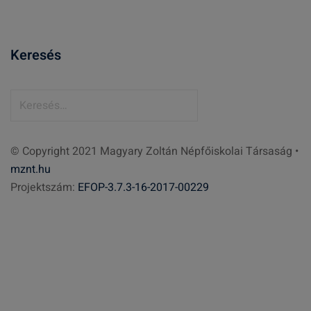
Keresés
K
e
r
© Copyright 2021 Magyary Zoltán Népfőiskolai Társaság •
e
mznt.hu
s
Projektszám:
EFOP-3.7.3-16-2017-00229
é
s
: