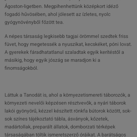
Ágoston-ligetben. Megpihenhettünk középkort idéző
fogadó hűvösében, ahol jólesett az ízletes, nyolc
gyógynövényből főzött tea.
A népes társaság legkisebb tagjai örömmel szedtek friss
füvet, hogy megetessék a nyuszikat, kecskéket, póni lovat.
A gyerekek fáradhatatlanul szaladtak egyik kerítéstől a
másikig, hogy egyik jószág se maradjon ki a
finomságokból.
Láttuk a Tanodát is, ahol a környezetismereti táborozók, a
környezeti nevelői képzésen résztvevők, a nyári táborok
lakói gyönyörű, kézzel készített rönkfa bútorok között, sok-
sok színes tájékoztató tábla, ásványok, kőzetek,
madártollak, preparált állatok, domborzati térképek
társaságában töltik ismeretszerző óráikat. A barátságos