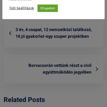
Süti beállítások
Elfogadom
3 év, 4 csapat, 12 nemzetközi találkozó,
16 jó gyakorlat-egy szuper projektben
Borvacsorán vettünk részt a civil
együttműködés jegyében
Related Posts