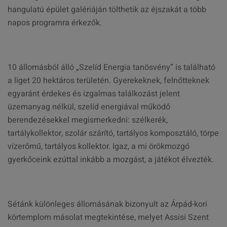
hangulatú épület galériáján tölthetik az éjszakát a több
napos programra érkezők.
10 állomásból álló „Szelíd Energia tanösvény” is található
a liget 20 hektáros területén. Gyerekeknek, felnőtteknek
egyaránt érdekes és izgalmas találkozást jelent
üzemanyag nélkül, szelíd energiával működő
berendezésekkel megismerkedni: szélkerék,
tartálykollektor, szolár szárító, tartályos komposztáló, törpe
vízerőmű, tartályos kollektor. Igaz, a mi örökmozgó
gyerkőceink ezúttal inkább a mozgást, a játékot élvezték.
Sétánk különleges állomásának bizonyult az Árpád-kori
körtemplom másolat megtekintése, melyet Assisi Szent