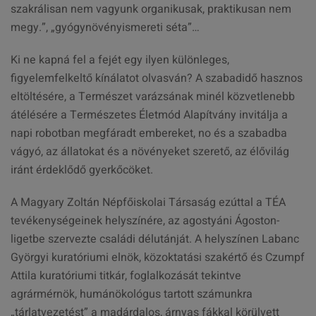
szakrálisan nem vagyunk organikusak, praktikusan nem
megy.”, „gyógynövényismereti séta”…
Ki ne kapná fel a fejét egy ilyen különleges,
figyelemfelkeltő kínálatot olvasván? A szabadidő hasznos
eltöltésére, a Természet varázsának minél közvetlenebb
átélésére a Természetes Életmód Alapítvány invitálja a
napi robotban megfáradt embereket, no és a szabadba
vágyó, az állatokat és a növényeket szerető, az élővilág
iránt érdeklődő gyerkőcöket.
A Magyary Zoltán Népfőiskolai Társaság ezúttal a TÉA
tevékenységeinek helyszínére, az agostyáni Ágoston-
ligetbe szervezte családi délutánját. A helyszínen Labanc
Györgyi kuratóriumi elnök, közoktatási szakértő és Czumpf
Attila kuratóriumi titkár, foglalkozását tekintve
agrármérnök, humánökológus tartott számunkra
„tárlatvezetést” a madárdalos, árnyas fákkal körülvett