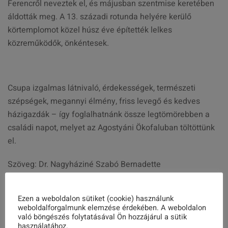
Ferencről neveztek el, és májusban szentmise keretében
áldották meg. A 13. századi rotunda helyére kerülő
körtemplomot közel húsz éve építették lelkes
közreműködők, önkéntesek.
Csupa izgalmas látnivaló, érdekességek, természeti
szépségek, megannyi élmény, friss levegő és kedves
házigazdák – így foglalhatnánk össze legtömörebben a
családi napot, melyet az Agostyáni Ökofaluban töltöttünk
el.
Szöveg: Dr. Nagyháziné Szabó Bernadette
Fotók: Farkasdi Tünde
Ezen a weboldalon sütiket (cookie) használunk
weboldalforgalmunk elemzése érdekében. A weboldalon
való böngészés folytatásával Ön hozzájárul a sütik
Share this post
használatához.