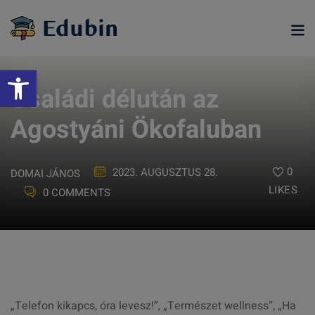
Skip
to
content
Eszköztár megnyitása
Családi délután az
Agostyáni Ökofaluban
0
2023. AUGUSZTUS 28.
DOMAI JÁNOS
LIKES
0 COMMENTS
ramjainkra
„Telefon kikapcs, óra levesz!”, „Természet wellness”, „Ha