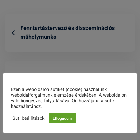
Fenntartástervező és disszeminációs
műhelymunka
Meghívó
Ezen a weboldalon sütiket (cookie) használunk
weboldalforgalmunk elemzése érdekében. A weboldalon
való böngészés folytatásával Ön hozzájárul a sütik
használatához.
Related Posts
Süti beállítások
Elfogadom