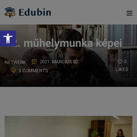
Skip
to
content
Eszköztár megnyitása
12. műhelymunka képei
0
2021. MÁRCIUS 02.
NETWERK
LIKES
0 COMMENTS
ramjainkra