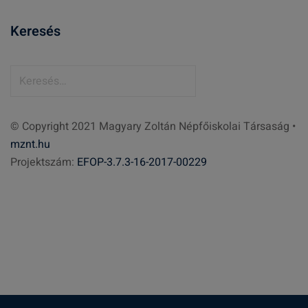
Keresés
K
e
r
© Copyright 2021 Magyary Zoltán Népfőiskolai Társaság •
e
mznt.hu
s
Projektszám:
EFOP-3.7.3-16-2017-00229
é
s
: