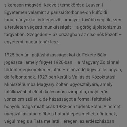
sikeresen megvéd. Kedvelt témakörét a Leuven-i
Egyetemen valamint a párizsi Sorbonne-on külföldi
tanulmányokkal is kiegészíti, amelyek tovább segítik ezen
a területen végzett munkásságát – a görög újplatonizmus
tárgyában. Szegeden – az országban az első nők között –
egyetemi magántanár lesz.
1925-ben ún. pajtásházasságot köt dr. Fekete Béla
jogásszal, amely frigyet 1928-ban – a Magyary Zoltánnal
történt megismerkedés után – elhúzódó ügyvitellel ugyan,
de felbontanak. 1927-ben kerül a Vallás és Közoktatási
Minisztériumba Magyary Zoltán ügyosztályára, amely
találkozásból előbb kölcsönös szimpátia, majd erős
vonzalom születik, de házasságot a formai feltételek
bonyolultsága miatt csak 1932-ben tudnak kötni. A német
megszállás után előbb a határátlépés mellett döntenek,
végül mégis a Tata melletti Héregen, az erdészházban