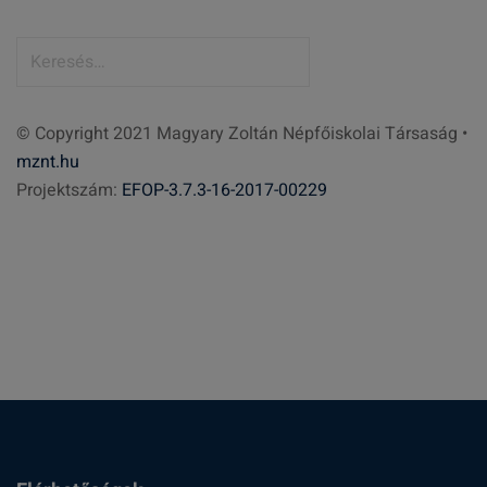
K
e
r
© Copyright 2021 Magyary Zoltán Népfőiskolai Társaság •
e
mznt.hu
s
Projektszám:
EFOP-3.7.3-16-2017-00229
é
s
: