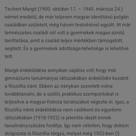
Techert Margit (1900. október 17. – 1945. március 24.)
német eredetű, de már teljesen magyar identitású polgári
családban született, még három testvérével együtt. Itt már
természetes családi cél volt a gyermekek magas szintű
taníttatása, amit a család teljes mértékben támogatott,
segített. És a gyermekek adottsága-tehetsége is lehetővé
tett.
Margit érdeklődése annyiban sajátos volt, hogy már
gimnáziumi tanulmányai időszakában érdeklődni kezdett
a filozófia iránt. Ebben az irányban szeretett volna
továbbtanulni, de a szülői, praktikus szempontokat is
teljesítve a magyar-francia tanárszakot végezte el. Igaz, a
filozófia iránti érdeklődése nem csökkent és egyetemi
időszakában (1918-1922) is jelentős idejét ennek
tanulmányozására fordítja. Így nem véletlen, hogy doktori
dolgozata is filozófia tárgyú, melyet még 1922-ben (!)