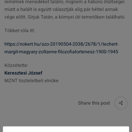
remélnek menedéket találni, mígnem a háború őrültségei
miatt a halált is együtt választják alig pár héttel annak
vége előtt. Sírjuk Tatán, a környei úti temetőben található.
Többet róla itt:
https://nokert.hu/szo-20190504-2038/2678/1/techert-
margit-magyary-zoltanne-filozofiatortenesz-1900-1945
Közzétette:
Keresztesi József
MZNT tiszteletbeli elnöke
Share this post