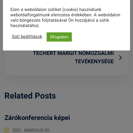
Ezen a weboldalon sütiket (cookie) használunk
Tatai Népfőiskola 1940 Somorja
weboldalforgalmunk elemzése érdekében. A weboldalon
való böngészés folytatásával Ön hozzájárul a sütik
használatához.
Süti beállítások
Elfogadom
TECHERT MARGIT NŐMOZGALMI
TEVÉKENYSÉGE
Related Posts
Zárókonferencia képei
2021. MÁRCIUS 02.