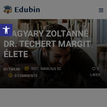
Skip
to
content
Eszköztár megnyitása
MAGYARY ZOLTÁNNÉ
DR. TECHERT MARGIT
ÉLETE
0
2021. MÁRCIUS 02.
NETWERK
LIKES
0 COMMENTS
ramjainkra