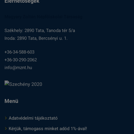
Elérhetőségek
Magyary Zoltán Népfőiskolai Társaság
Székhely: 2890 Tata, Tanoda tér 5/a
Iroda: 2890 Tata, Bercsényi u. 1.
+36-34-588-603
+36-30-290-2062
info@mznt.hu
Menü
Adatvédelmi tájékoztató
Kérjük, támogass minket adód 1%-ával!