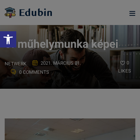
Skip
to
content
Eszköztár megnyitása
5. műhelymunka képei
0
2021. MÁRCIUS 01.
NETWERK
LIKES
0 COMMENTS
ramjainkra