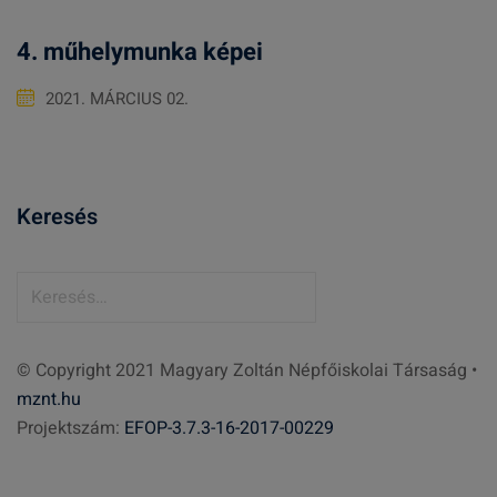
4. műhelymunka képei
2021. MÁRCIUS 02.
Keresés
K
e
r
© Copyright 2021 Magyary Zoltán Népfőiskolai Társaság •
e
mznt.hu
s
Projektszám:
EFOP-3.7.3-16-2017-00229
é
s
: