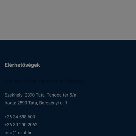
Elérhetőségek
Magyary Zoltán Népfőiskolai Társaság
Székhely: 2890 Tata, Tanoda tér 5/a
Iroda: 2890 Tata, Bercsényi u. 1.
+36-34-588-603
+36-30-290-2062
info@mznt.hu