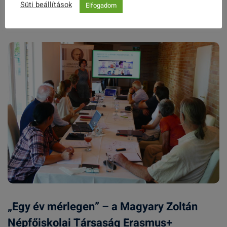
Süti beállítások
Elfogadom
2021. MÁRCIUS 01.
„Egy év mérlegen” – a Magyary Zoltán
Népfőiskolai Társaság Erasmus+