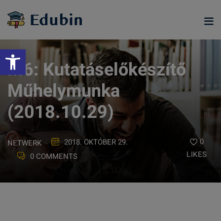
Skip
to
content
Eszköztár megnyitása
M6: Kutatáselőkészítő
Műhelymunka
(2018.10.29)
0
2018. OKTÓBER 29.
NETWERK
LIKES
0 COMMENTS
ramjainkra