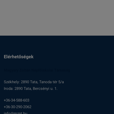
Elérhetőségek
Magyary Zoltán Népfőiskolai Társaság
Székhely: 2890 Tata, Tanoda tér 5/a
Iroda: 2890 Tata, Bercsényi u. 1.
+36-34-588-603
+36-30-290-2062
info@mznt.hu