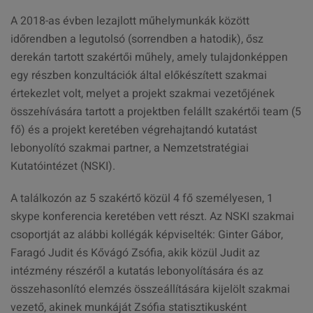
A 2018-as évben lezajlott műhelymunkák között
időrendben a legutolsó (sorrendben a hatodik), ősz
derekán tartott szakértői műhely, amely tulajdonképpen
egy részben konzultációk által előkészített szakmai
értekezlet volt, melyet a projekt szakmai vezetőjének
összehívására tartott a projektben felállt szakértői team (5
fő) és a projekt keretében végrehajtandó kutatást
lebonyolító szakmai partner, a Nemzetstratégiai
Kutatóintézet (NSKI).
A találkozón az 5 szakértő közül 4 fő személyesen, 1
skype konferencia keretében vett részt. Az NSKI szakmai
csoportját az alábbi kollégák képviselték: Ginter Gábor,
Faragó Judit és Kővágó Zsófia, akik közül Judit az
intézmény részéről a kutatás lebonyolítására és az
összehasonlító elemzés összeállítására kijelölt szakmai
vezető, akinek munkáját Zsófia statisztikusként