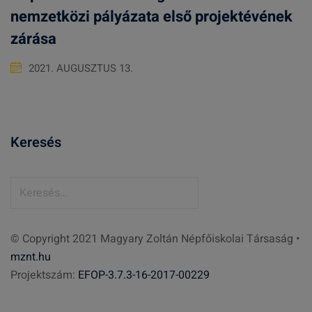
nemzetközi pályázata első projektévének
zárása
2021. AUGUSZTUS 13.
Keresés
K
e
r
© Copyright 2021 Magyary Zoltán Népfőiskolai Társaság •
e
mznt.hu
s
Projektszám:
EFOP-3.7.3-16-2017-00229
é
s
: