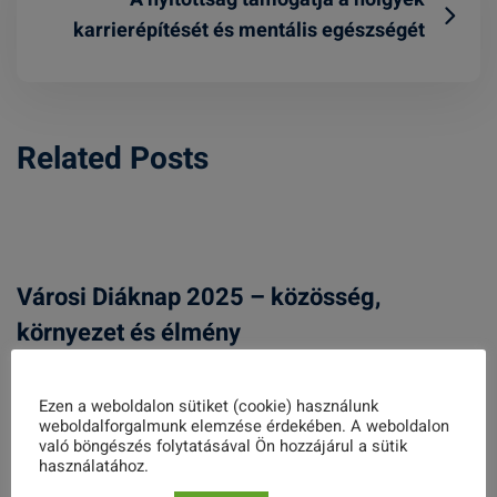
karrierépítését és mentális egészségét
Related Posts
Városi Diáknap 2025 – közösség,
környezet és élmény
2025. OKTÓBER 02.
Ezen a weboldalon sütiket (cookie) használunk
weboldalforgalmunk elemzése érdekében. A weboldalon
való böngészés folytatásával Ön hozzájárul a sütik
használatához.
5. műhelymunka képei