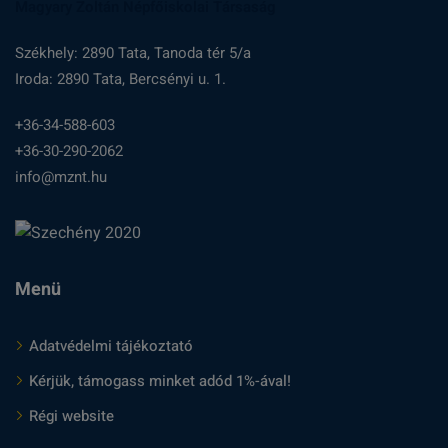
Magyary Zoltán Népfőiskolai Társaság
Székhely: 2890 Tata, Tanoda tér 5/a
Iroda: 2890 Tata, Bercsényi u. 1.
+36-34-588-603
+36-30-290-2062
info@mznt.hu
Menü
Adatvédelmi tájékoztató
Kérjük, támogass minket adód 1%-ával!
Régi website