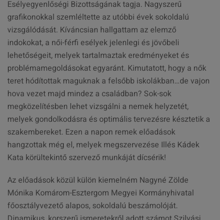
Esélyegyenlőségi Bizottságának tagja. Nagyszerű
grafikonokkal szemléltette az utóbbi évek sokoldalú
vizsgálódását. Kíváncsian hallgattam az elemző
indokokat, a női-férfi esélyek jelenlegi és jövőbeli
lehetőségeit, melyek tartalmaztak eredményeket és
problémamegoldásokat egyaránt. Kimutatott, hogy a nők
teret hódítottak maguknak a felsőbb iskolákban…de vajon
hova vezet majd mindez a családban? Sok-sok
megközelítésben lehet vizsgálni a nemek helyzetét,
melyek gondolkodásra és optimális tervezésre késztetik a
szakembereket. Ezen a napon remek előadások
hangzottak még el, melyek megszervezése Illés Kádek
Kata körültekintő szervező munkáját dícsérik!
Az előadások közül külön kiemelném Nagyné Zölde
Mónika Komárom-Esztergom Megyei Kormányhivatal
főosztályvezető alapos, sokoldalú beszámolóját.
Dinamikus, korszerű ismeretekről adott számot Szilvási