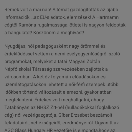
Remek volt a mai nap! A témát gazdagították az újabb
információk….az EU-s adatok, elemzések! A Hartmamn
cégtől Ramóna rugalmassága, ötletei is nagyon feldobták
a hangulatot! Köszönöm a meghívást!
Nyugdíjas, női pedagógusként nagy örömmel és
érdeklődéssel vettem a nemi esélyegyenlőségről szóló
programokat, melyeket a tatai Magyari Zoltán
Népfőiskolai Társaság szervezésében zajlottak a
városomban. A két év folyamán előadásokon és
üzemlátogatásokon lehetett a női-férfi szerepek utóbbi
időkben történő változásait elemezni, gyakorlatban
megtekinteni. Érdekes volt meghallgatni, ahogy
Tatabányán az NHSZ Zrt-nél (hulladékokkal foglalkozó
cég) női vezérigazgatója, Gíber Erzsébet beszámolt
feladatairól, nehézségeiről, eredményeiről. Ugyanitt az
AGC Glass Hungary HR vezetője is elmondta,hogy az