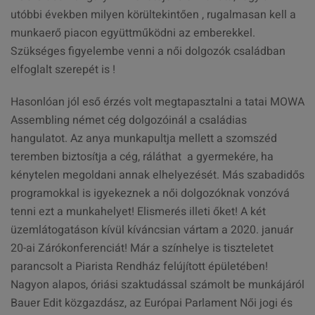
utóbbi években milyen körültekintően , rugalmasan kell a
munkaerő piacon együttműködni az emberekkel.
Szükséges figyelembe venni a női dolgozók családban
elfoglalt szerepét is !
Hasonlóan jól eső érzés volt megtapasztalni a tatai MOWA
Assembling német cég dolgozóinál a családias
hangulatot. Az anya munkapultja mellett a szomszéd
teremben biztosítja a cég, ráláthat a gyermekére, ha
kénytelen megoldani annak elhelyezését. Más szabadidős
programokkal is igyekeznek a női dolgozóknak vonzóvá
tenni ezt a munkahelyet! Elismerés illeti őket! A két
üzemlátogatáson kívül kíváncsian vártam a 2020. január
20-ai Zárókonferenciát! Már a színhelye is tiszteletet
parancsolt a Piarista Rendház felújított épületében!
Nagyon alapos, óriási szaktudással számolt be munkájáról
Bauer Edit közgazdász, az Európai Parlament Női jogi és