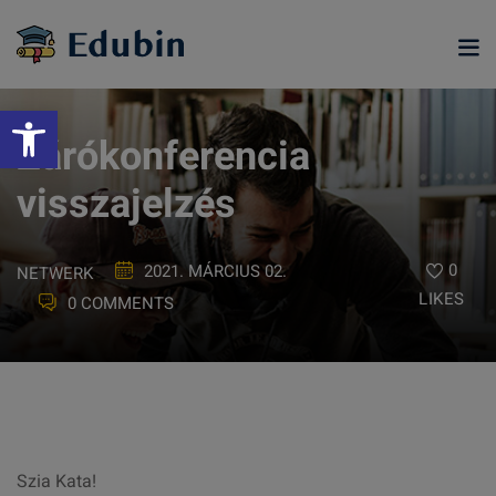
Skip
to
content
Eszköztár megnyitása
Zárókonferencia
visszajelzés
0
2021. MÁRCIUS 02.
NETWERK
LIKES
0 COMMENTS
ramjainkra
Szia Kata!