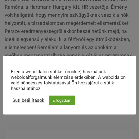
Ramóna, a Hartmann Hungary Kft. HR vezetője. Élmény
volt hallgatni. hogy mennyire szívügyüknek veszik a nők
helyzetét, a társadalomban megérdemelt elismerésüket!
Persze eredményességről akkor beszélhetünk majd, ha
ideális egyensúly alakul ki a férfi-női együttműködésben,
elismerésben! Remélem a lányom és az unokám a
jövőben megtapasztalhatja ennek a két éves programnak,
kutatómunkának az eredményét! Köszönöm, hogy részt
vehettem , betekintést nyerhettem a kutatómunkába!
Ezen a weboldalon sütiket (cookie) használunk
weboldalforgalmunk elemzése érdekében. A weboldalon
Szerencsés lenne, ha folytatódhatna!
való böngészés folytatásával Ön hozzájárul a sütik
használatához.
Süti beállítások
Elfogadom
Share this post