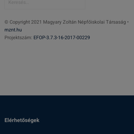
e
r
© Copyright 2021 Magyary Zoltán Népfőiskolai Társaság •
e
mznt.hu
s
Projektszám:
EFOP-3.7.3-16-2017-00229
é
s
:
Elérhetőségek