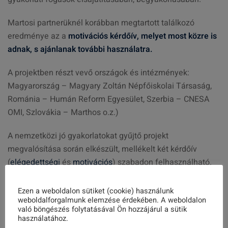
Martosi partnerüknél korábban megtartott találkozó
eredménye az a
motivációs kérdőív, melyet most közre is
adnak, s ajánlanak további használatra.
A projektben részt vevő országok és intézmények:
Magyarország – Magyary Zoltán Népfőiskolai Társaság,
Románia – Humán Reform Egyesület, Szerbia – CNESA
OMI, Szlovákia – Marthos o.z.)
A nemzetközi jó gyakorlatokat gyűjtő projekt
megvalósítása során elkészült, mellékelt két kérdőív
(
elégedettségi
és
motivációs
) szabadon felhasználható.
https://erasmusplusz.hu/erasmus_hirek/innovativ-jo-
Ezen a weboldalon sütiket (cookie) használunk
gyakorlatok-csereje-a-szepkoruak-digitalis-keszsegeinek-
weboldalforgalmunk elemzése érdekében. A weboldalon
való böngészés folytatásával Ön hozzájárul a sütik
fejlesztesehez
használatához.