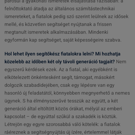
párosul a gyakorlati ismeretek elsajátítása fázisában: a
felnőttoktató átadja az általános számítástechnikai
ismereteket, a fiatalok pedig szó szerint leülnek az idősek
mellé, és közvetlen segítséget nyújtanak a frissen
megtanult ismeretek alkalmazásában. Mindenki
egyformán kap segítséget, saját képességeire szabva.
Hol lehet ilyen segítőkész fiatalokra lelni? Mi hozhatja
közelebb az időben két oly távoli generáció tagjait?
Nem
egyszerű kérdések ezek. Az a fiatal, aki egyébként is
elkötelezett önkéntesként segít, támogat, másokért
dolgozik szabadidejében, csak egy lépésre van egy
hasonló új feladatától, könnyebben megnyerhető a nemes
ügynek. S ha élményszerűvé tesszük az együtt, a két
generáció által eltöltött közös órákat, mélyül az emberi
kapcsolat – de egyúttal szűkül a szakadék is köztük.
Létrejön egy egyre szorosabbá váló kötelék: a fiatalok
ráéreznek a segítségnyújtás új ízére, értelemmel látják