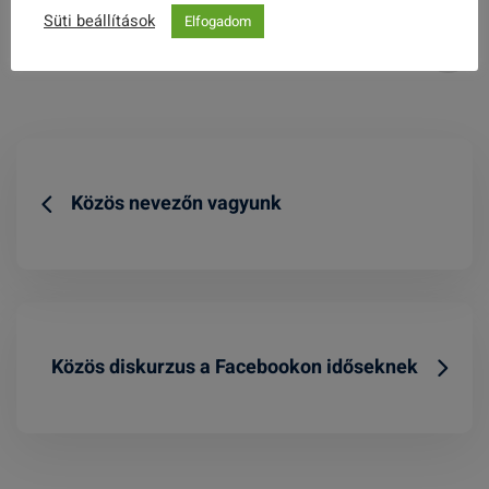
Süti beállítások
Elfogadom
Share this post
Közös nevezőn vagyunk
Közös diskurzus a Facebookon időseknek