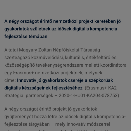
A négy országot érintő nemzetközi projekt keretében jó
gyakorlatok születnek az idősek digitális kompetencia-
fejlesztése témában
A tatai Magyary Zoltán Népfőiskolai Társaság
szerteágazó közművelődési, kulturális, értékfeltáró és
közösségépítő tevékenységrendszere mellett koordinátora
egy Erasmus+ nemzetközi projektnek, melynek
címe:
Innovatív jó gyakorlatok cseréje a szépkorúak
digitális készségeinek fejlesztéséhez
. (Erasmus+ KA2
Stratégiai partnerségek – 2020-1-HU01-KA204-078753)
A négy országot érintő projekt jó gyakorlatok
gyűjteményét hozza létre az idősek digitális kompetencia-
fejlesztése tárgyában – mely innovatív módszerrel