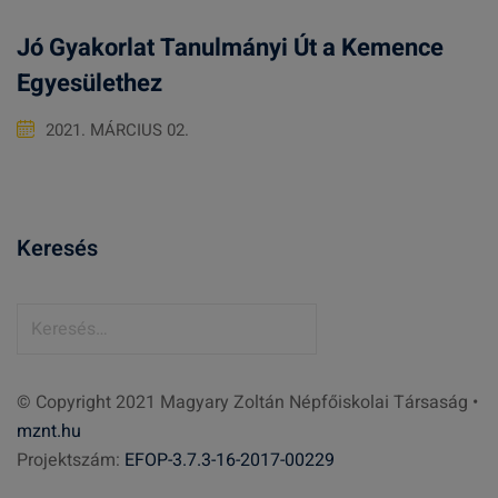
Jó Gyakorlat Tanulmányi Út a Kemence
Egyesülethez
2021. MÁRCIUS 02.
Keresés
K
e
r
© Copyright 2021 Magyary Zoltán Népfőiskolai Társaság •
e
mznt.hu
s
Projektszám:
EFOP-3.7.3-16-2017-00229
é
s