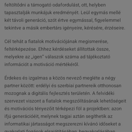
feltöltődni a támogató odafordulást, ott, helyben
tapasztalják munkájuk eredményét. Leül egymás mellé
két távoli generáció, szót értve egymással, figyelemmel
tekintve a másik embertárs igényeire, kérésére, érzéseire.
Cél tehát a fiatalok motivációjának megismerése,
feltérképezése. Ehhez kérdéseket állítottak össze,
melyekre az „igen” válaszok száma ad tájékoztató
információt a motiváció mértékéről.
Érdekes és izgalmas a közös nevező megléte a négy
partner között: erdélyi és szerbiai partnereik otthonosan
mozognak a digitális fejlesztés területén. A felvidéki
szervezet viszont a fiatalok megszólításának lehetőségeit
és motivációs tényezőit térképezi föl a projektben: azon
ifjú generációéit, melynek tagjai aztán segíthetik az
informatikai jártasságot megszerezni kívánó időseket a
gyakorlati fogások elsajátításában, begyakorlásában.