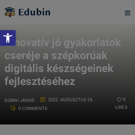
Skip
to
content
Eszköztár megnyitása
Innovatív jó gyakorlatok
cseréje a szépkorúak
digitális készségeinek
fejlesztéséhez
0
2022. AUGUSZTUS 24.
DOMAI JÁNOS
LIKES
0 COMMENTS
ramjainkra