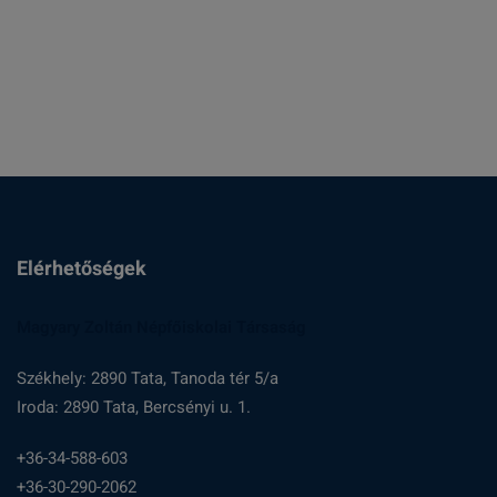
:
Elérhetőségek
Magyary Zoltán Népfőiskolai Társaság
Székhely: 2890 Tata, Tanoda tér 5/a
Iroda: 2890 Tata, Bercsényi u. 1.
+36-34-588-603
+36-30-290-2062