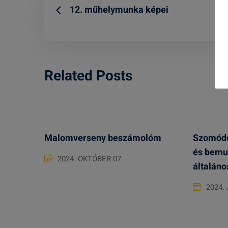
12. műhelymunka képei
Related Posts
Malomverseny beszámolóm
Szomódo
és bemut
2024. OKTÓBER 07.
általáno
2024. 