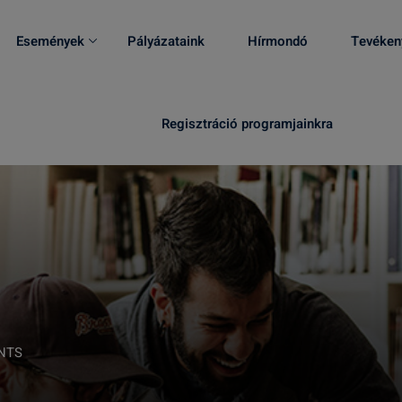
Események
Pályázataink
Hírmondó
Tevéken
Regisztráció programjainkra
NTS