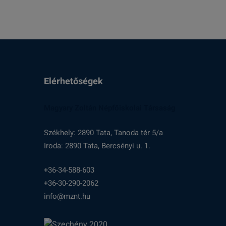
Elérhetőségek
Magyary Zoltán Népfőiskolai Társaság
Székhely: 2890 Tata, Tanoda tér 5/a
Iroda: 2890 Tata, Bercsényi u. 1.
+36-34-588-603
+36-30-290-2062
info@mznt.hu