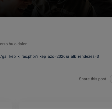
orzo.hu oldalon:
/gal_kep_kiiras.php?i_kep_azo=2026&i_alb_rendezes=3
Share this post