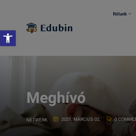
Skip
to
Rólunk
content
Eszköztár megnyitása
Meghívó
2021. MÁRCIUS 02.
0 COMME
NETWERK