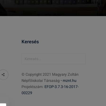
Keresés
K
e
r
© Copyright 2021 Magyary Zoltán
e
Népfőiskolai Társaság •
mznt.hu
s
Projektszám:
EFOP-3.7.3-16-2017-
é
00229
s
: