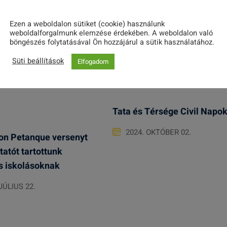
Szabadkai Önkormányzat
Ezen a weboldalon sütiket (cookie) használunk
weboldalforgalmunk elemzése érdekében. A weboldalon való
böngészés folytatásával Ön hozzájárul a sütik használatához.
Süti beállítások
Elfogadom
Tata és Térsége Civil Napo
2024. OKTÓBER 02.
n Petanque versenyt
atót tartottunk
s iskolásoknak
JÚLIUS 22.