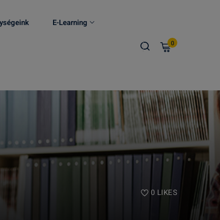
ységeink
E-Learning
0
0
LIKES