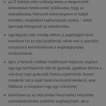
az IT képzés után szükség lenne a megszerzett
ismereteket felelevenítő találkozóra, hogy az
elakadásokat, felmerült nehézségeket el tudják
mondani, megoldást kaphassanak azokra – tehát
igencsak létjogosult az utánkövetés;
egy képzés után mindig otthon, a segítségtől távol
merülnek föl az első problémák, tehát erre a speciális
szituációra kell kitalálnunk a segítségnyújtás
módszertanát;
igen, a fiatalok valóban hatékonyan képesek segíteni
egy-egy tanfolyamon, bár ők gyorsak, ujjaikban benne a
sok éves napi gyakorlat; fontos a jelenlétük, hiszen
mindenki tud a saját fiatal mentorától kérdezni, akár
többször is megnézni egy-egy műveletet;
különösen az az idős ember kerül nehéz helyzetbe
számítástechnikai szakértő segítség híján, aki a