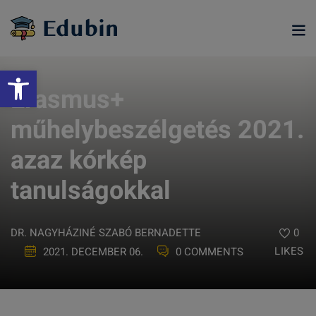
Skip
to
content
Eszköztár megnyitása
Erasmus+
műhelybeszélgetés 2021.
azaz kórkép
tanulságokkal
DR. NAGYHÁZINÉ SZABÓ BERNADETTE
0
LIKES
2021. DECEMBER 06.
0 COMMENTS
ramjainkra