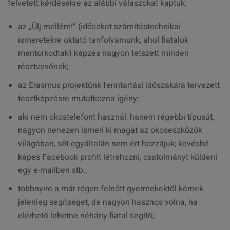
felvetett kérdésekre az alábbi válaszokat kaptuk:
az „Ülj mellém!” (időseket számítástechnikai
ismeretekre oktató tanfolyamunk, ahol fiatalok
mentorkodtak) képzés nagyon tetszett minden
résztvevőnek;
az Erasmus projektünk fenntartási időszakára tervezett
tesztképzésre mutatkozna igény;
aki nem okostelefont használ, hanem régebbi típusút,
nagyon nehezen ismeri ki magát az okoseszközök
világában, sőt egyáltalán nem ért hozzájuk; kevésbé
képes Facebook profilt létrehozni, csatolmányt küldeni
egy e-mailben stb.;
többnyire a már régen felnőtt gyermekektől kérnek
jelenleg segítséget, de nagyon hasznos volna, ha
elérhető lehetne néhány fiatal segítő;