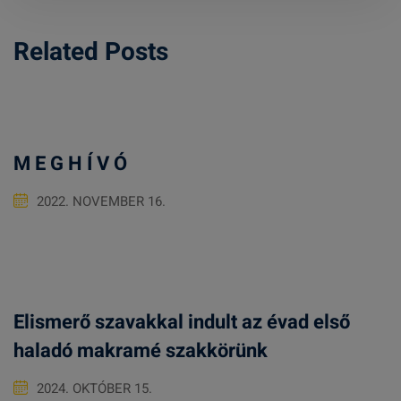
Related Posts
M E G H Í V Ó
2022. NOVEMBER 16.
Elismerő szavakkal indult az évad első
haladó makramé szakkörünk
2024. OKTÓBER 15.