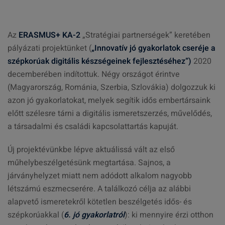
Az
ERASMUS+ KA-2
„Stratégiai partnerségek” keretében
pályázati projektünket (
„Innovatív jó gyakorlatok cseréje a
szépkorúak digitális készségeinek fejlesztéséhez”)
2020
decemberében indítottuk. Négy országot érintve
(Magyarország, Románia, Szerbia, Szlovákia) dolgozzuk ki
azon jó gyakorlatokat, melyek segítik idős embertársaink
előtt szélesre tárni a digitális ismeretszerzés, művelődés,
a társadalmi és családi kapcsolattartás kapuját.
Új projektévünkbe lépve aktuálissá vált az első
műhelybeszélgetésünk megtartása. Sajnos, a
járványhelyzet miatt nem adódott alkalom nagyobb
létszámú eszmecserére. A találkozó célja az alábbi
alapvető ismeretekről kötetlen beszélgetés idős- és
szépkorúakkal (
6. jó gyakorlatról
): ki mennyire érzi otthon