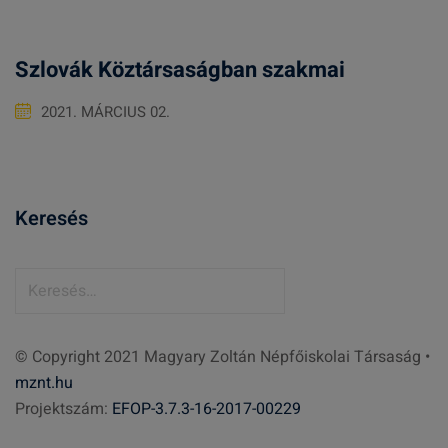
Szlovák Köztársaságban szakmai
2021. MÁRCIUS 02.
Keresés
K
e
r
© Copyright 2021 Magyary Zoltán Népfőiskolai Társaság •
e
mznt.hu
s
Projektszám:
EFOP-3.7.3-16-2017-00229
é
s