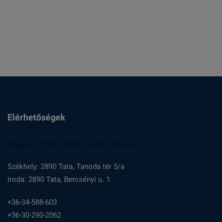
:
Elérhetőségek
Magyary Zoltán Népfőiskolai Társaság
Székhely: 2890 Tata, Tanoda tér 5/a
Iroda: 2890 Tata, Bercsényi u. 1.
+36-34-588-603
+36-30-290-2062