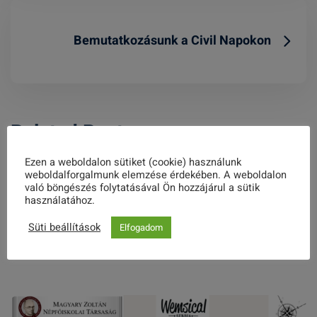
Bemutatkozásunk a Civil Napokon
Related Posts
Ezen a weboldalon sütiket (cookie) használunk
weboldalforgalmunk elemzése érdekében. A weboldalon
való böngészés folytatásával Ön hozzájárul a sütik
használatához.
” Lelked legyen bekötve az élet kötésébe”
Süti beállítások
Elfogadom
2022. SZEPTEMBER 30.