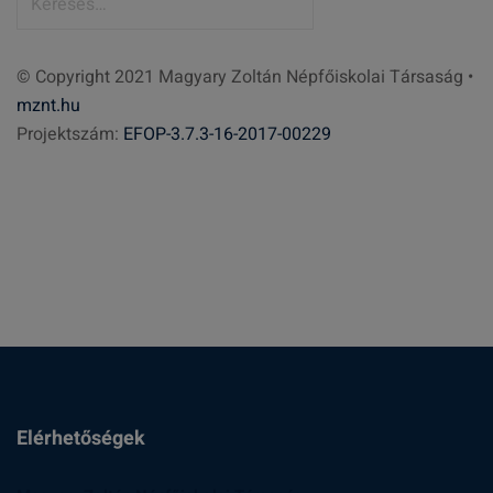
e
r
© Copyright 2021 Magyary Zoltán Népfőiskolai Társaság •
e
mznt.hu
s
Projektszám:
EFOP-3.7.3-16-2017-00229
é
s
:
Elérhetőségek