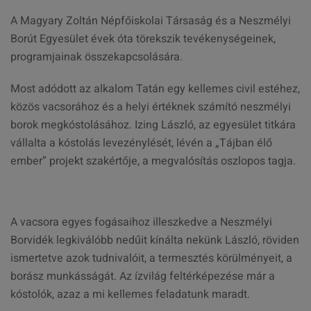
A Magyary Zoltán Népfőiskolai Társaság és a Neszmélyi
Borút Egyesület évek óta törekszik tevékenységeinek,
programjainak összekapcsolására.
Most adódott az alkalom Tatán egy kellemes civil estéhez,
közös vacsorához és a helyi értéknek számító neszmélyi
borok megkóstolásához. Izing László, az egyesület titkára
vállalta a kóstolás levezénylését, lévén a „Tájban élő
ember” projekt szakértője, a megvalósítás oszlopos tagja.
A vacsora egyes fogásaihoz illeszkedve a Neszmélyi
Borvidék legkiválóbb nedűit kínálta nekünk László, röviden
ismertetve azok tudnivalóit, a termesztés körülményeit, a
borász munkásságát. Az ízvilág feltérképezése már a
kóstolók, azaz a mi kellemes feladatunk maradt.