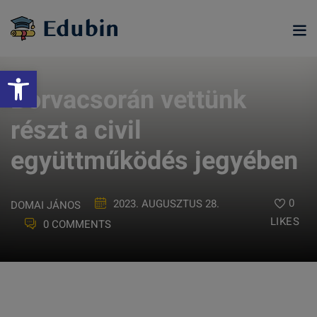
Skip
to
content
Eszköztár megnyitása
Borvacsorán vettünk
részt a civil
együttműködés jegyében
0
2023. AUGUSZTUS 28.
DOMAI JÁNOS
LIKES
0 COMMENTS
ramjainkra