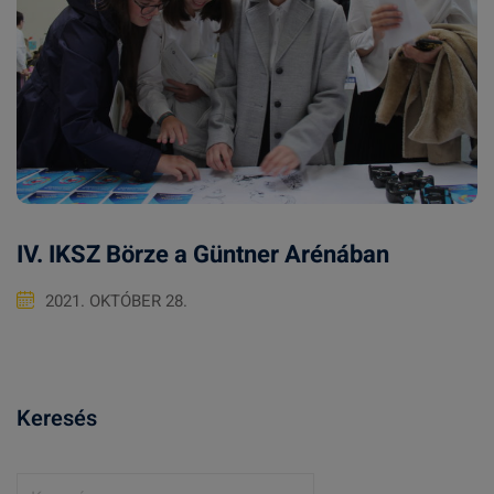
IV. IKSZ Börze a Güntner Arénában
2021. OKTÓBER 28.
Keresés
K