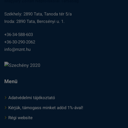
Magyary Zoltán Népfőiskolai Társaság
Székhely: 2890 Tata, Tanoda tér 5/a
Iroda: 2890 Tata, Bercsényi u. 1.
+36-34-588-603
+36-30-290-2062
info@mznt.hu
Menü
Adatvédelmi tájékoztató
Kérjük, támogass minket adód 1%-ával!
Régi website