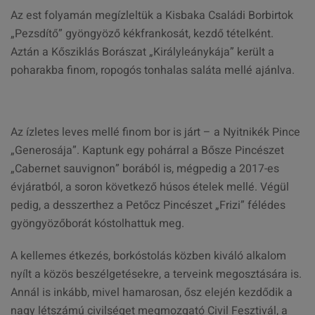
Az est folyamán megízleltük a Kisbaka Családi Borbirtok
„Pezsdítő” gyöngyöző kékfrankosát, kezdő tételként.
Aztán a Kősziklás Borászat „Királyleánykája” került a
poharakba finom, ropogós tonhalas saláta mellé ajánlva.
Az ízletes leves mellé finom bor is járt – a Nyitnikék Pince
„Generosája”. Kaptunk egy pohárral a Bősze Pincészet
„Cabernet sauvignon” borából is, mégpedig a 2017-es
évjáratból, a soron következő húsos ételek mellé. Végül
pedig, a desszerthez a Petőcz Pincészet „Frizi” félédes
gyöngyözőborát kóstolhattuk meg.
A kellemes étkezés, borkóstolás közben kiváló alkalom
nyílt a közös beszélgetésekre, a terveink megosztására is.
Annál is inkább, mivel hamarosan, ősz elején kezdődik a
nagy létszámú civilséget megmozgató Civil Fesztivál, a