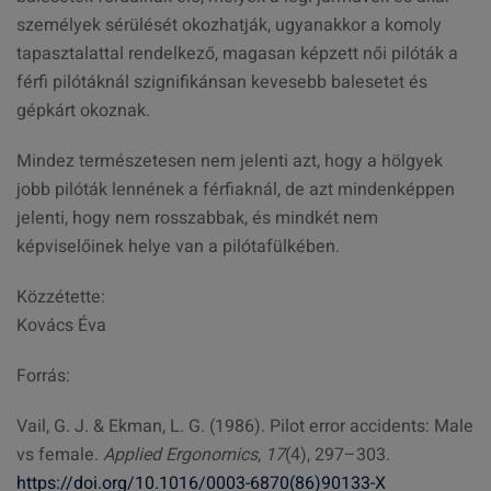
személyek sérülését okozhatják, ugyanakkor a komoly
tapasztalattal rendelkező, magasan képzett női pilóták a
férfi pilótáknál szignifikánsan kevesebb balesetet és
gépkárt okoznak.
Mindez természetesen nem jelenti azt, hogy a hölgyek
jobb pilóták lennének a férfiaknál, de azt mindenképpen
jelenti, hogy nem rosszabbak, és mindkét nem
képviselőinek helye van a pilótafülkében.
Közzétette:
Kovács Éva
Forrás:
Vail, G. J. & Ekman, L. G. (1986). Pilot error accidents: Male
vs female.
Applied Ergonomics
,
17
(4), 297–303.
https://doi.org/10.1016/0003-6870(86)90133-X