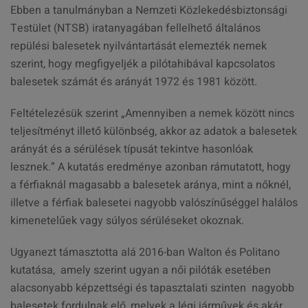
Ebben a tanulmányban a Nemzeti Közlekedésbiztonsági
Testület (NTSB) iratanyagában fellelhető általános
repülési balesetek nyilvántartását elemezték nemek
szerint, hogy megfigyeljék a pilótahibával kapcsolatos
balesetek számát és arányát 1972 és 1981 között.
Feltételezésük szerint „Amennyiben a nemek között nincs
teljesítményt illető különbség, akkor az adatok a balesetek
arányát és a sérülések típusát tekintve hasonlóak
lesznek.” A kutatás eredménye azonban rámutatott, hogy
a férfiaknál magasabb a balesetek aránya, mint a nőknél,
illetve a férfiak balesetei nagyobb valószínűséggel halálos
kimenetelűek vagy súlyos sérüléseket okoznak.
Ugyanezt támasztotta alá 2016-ban Walton és Politano
kutatása, amely szerint ugyan a női pilóták esetében
alacsonyabb képzettségi és tapasztalati szinten nagyobb
balesetek fordulnak elő, melyek a légi járművek és akár