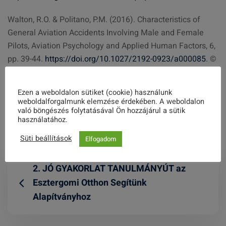
Walton, R.O. & Politano, P.M.
(2016). Characteristics of
General Aviation Accidents Involving Male and Female
Pilots, Aviation Psychology and Applied Human Factors, 6,
pp. 39-44.
https://doi.org/10.1027/2192-0923/a000085
. ©
2016 Hogrefe Publishing.
Ezen a weboldalon sütiket (cookie) használunk
weboldalforgalmunk elemzése érdekében. A weboldalon
Share this post
való böngészés folytatásával Ön hozzájárul a sütik
használatához.
Süti beállítások
Elfogadom
2. JÓ GYAKORLAT TANULMÁNYÚT az
Esztergomi Otthon Segítünk
Alapítványhoz