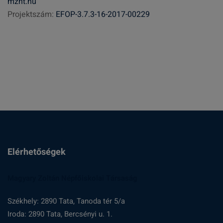
mznt.hu
s
Projektszám:
EFOP-3.7.3-16-2017-00229
é
s
:
Elérhetőségek
Magyary Zoltán Népfőiskolai Társaság
Székhely: 2890 Tata, Tanoda tér 5/a
Iroda: 2890 Tata, Bercsényi u. 1.