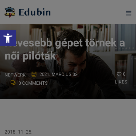
Skip
to
content
Eszköztár megnyitása
Kevesebb gépet törnek a
női pilóták
0
2021. MÁRCIUS 02.
NETWERK
LIKES
0 COMMENTS
ramjainkra
2018. 11. 25.