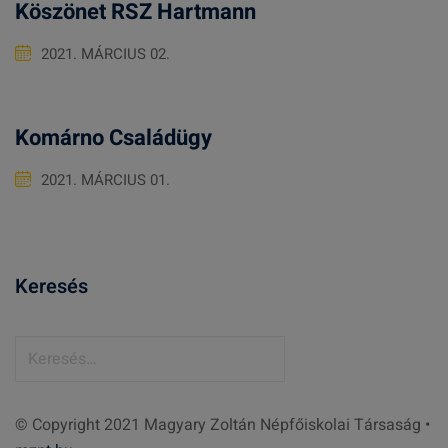
Köszönet RSZ Hartmann
2021. MÁRCIUS 02.
Komárno Családügy
2021. MÁRCIUS 01.
Keresés
K
e
r
© Copyright 2021 Magyary Zoltán Népfőiskolai Társaság •
e