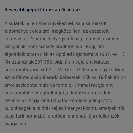
Kevesebb gépet törnek a női pilóták
A kutatók jellemzően igyekeznek az alkalmazott
tudományok oldaláról megközelíteni az összetett
kérdéseket. A nemi esélyegyenlőség kérdését is innen
vizsgálják, nem csekély eredménnyel. Régi, ám
elgondolkodtató cikk az Applied Ergonomics 1987. évi 17
(4) számának 297-303. oldalán megjelent kutatási
beszámoló, amelyet G.J. Vail és L.G. Ekman jegyez. Mint
azt a Pilóta-hibából eredő balesetek: nők vs. férfiak (Pilot-
error accidents: male vs female) címmel megjelent
beszámolóból megtudhatjuk, a kutatók arra voltak
kíváncsiak, hogy kimutathatóak-e olyan jellegzetes
különbségek a pilóták teljesítményei között, amelyek női
vagy férfi nemükből eredően lennének rájuk jellemzők,
avagy sem.