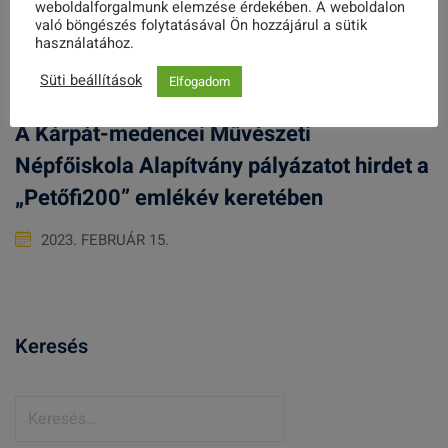
weboldalforgalmunk elemzése érdekében. A weboldalon
való böngészés folytatásával Ön hozzájárul a sütik
használatához.
Süti beállítások
Elfogadom
A Kárpát-medencei Művészeti
Népfőiskola Alapítvány pályázatot hirdet a
„Petőfi200” emlékév keretében
2023. FEBRUÁR 15.
Keresés
K
e