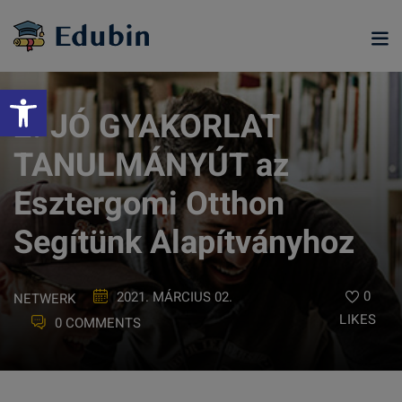
Skip
to
content
Eszköztár megnyitása
2. JÓ GYAKORLAT
TANULMÁNYÚT az
Esztergomi Otthon
Segítünk Alapítványhoz
0
2021. MÁRCIUS 02.
NETWERK
LIKES
0 COMMENTS
ramjainkra