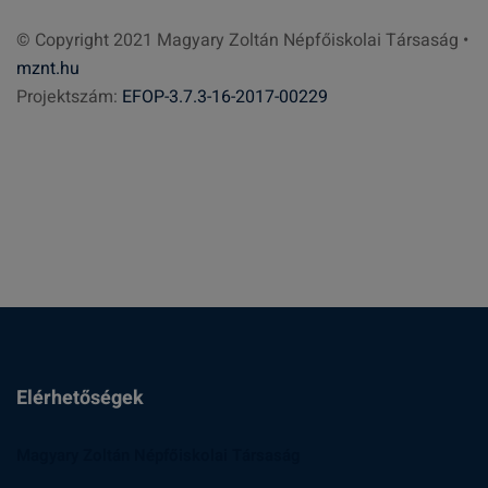
r
© Copyright 2021 Magyary Zoltán Népfőiskolai Társaság •
e
mznt.hu
s
Projektszám:
EFOP-3.7.3-16-2017-00229
é
s
:
Elérhetőségek
Magyary Zoltán Népfőiskolai Társaság