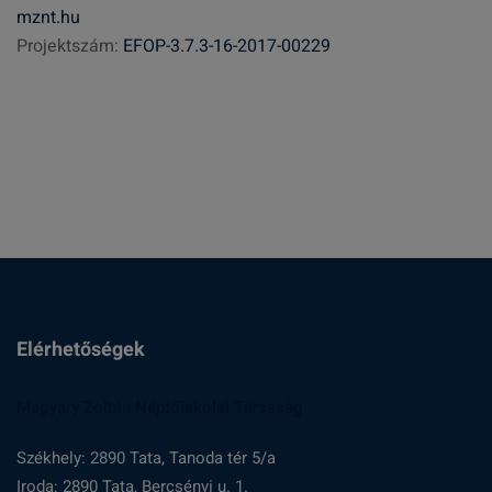
mznt.hu
s
Projektszám:
EFOP-3.7.3-16-2017-00229
é
s
:
Elérhetőségek
Magyary Zoltán Népfőiskolai Társaság
Székhely: 2890 Tata, Tanoda tér 5/a
Iroda: 2890 Tata, Bercsényi u. 1.