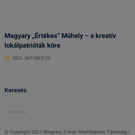
Magyary „Értékes” Műhely – a kreatív
lokálpatrióták köre
2023. OKTÓBER 25.
Keresés
K
e
r
© Copyright 2021 Magyary Zoltán Népfőiskolai Társaság •
e