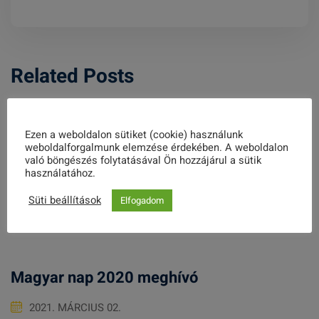
Related Posts
Ezen a weboldalon sütiket (cookie) használunk
weboldalforgalmunk elemzése érdekében. A weboldalon
való böngészés folytatásával Ön hozzájárul a sütik
2. Népfőiskolai hálózati szakmai nap –
használatához.
Agyagosszergényen
Süti beállítások
Elfogadom
2023. OKTÓBER 30.
Magyar nap 2020 meghívó
2021. MÁRCIUS 02.