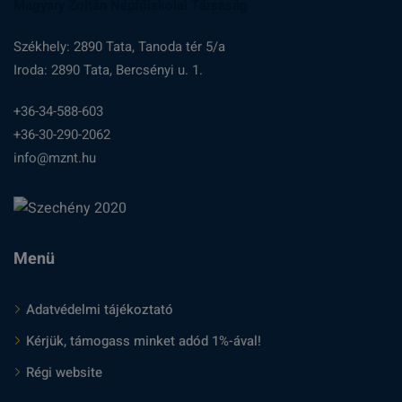
Magyary Zoltán Népfőiskolai Társaság
Székhely: 2890 Tata, Tanoda tér 5/a
Iroda: 2890 Tata, Bercsényi u. 1.
+36-34-588-603
+36-30-290-2062
info@mznt.hu
Menü
Adatvédelmi tájékoztató
Kérjük, támogass minket adód 1%-ával!
Régi website