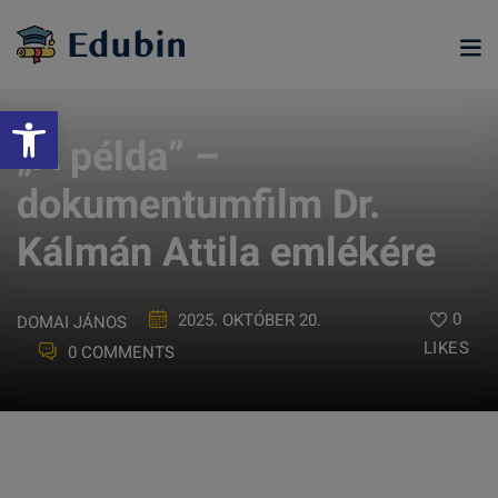
Skip
to
content
Eszköztár megnyitása
„A példa” –
dokumentumfilm Dr.
Kálmán Attila emlékére
0
2025. OKTÓBER 20.
DOMAI JÁNOS
LIKES
0 COMMENTS
ramjainkra