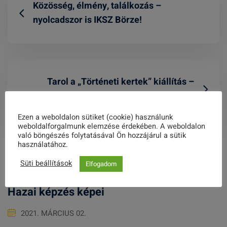
Közösség, élmény, találkozás –
nyolcadszor is IKSZ Börze!
Tarol a „Történeti kertek” kiállítás –
újabb állomás Majkon
Ezen a weboldalon sütiket (cookie) használunk
weboldalforgalmunk elemzése érdekében. A weboldalon
való böngészés folytatásával Ön hozzájárul a sütik
használatához.
Related Posts
Süti beállítások
Elfogadom
Hazai képzés képei
2021. MÁRCIUS 02.