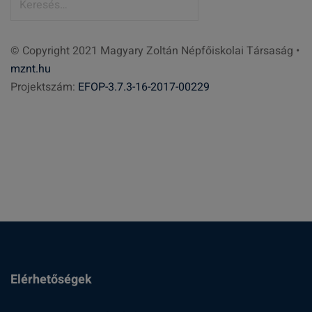
e
r
© Copyright 2021 Magyary Zoltán Népfőiskolai Társaság •
e
mznt.hu
s
Projektszám:
EFOP-3.7.3-16-2017-00229
é
s
:
Elérhetőségek