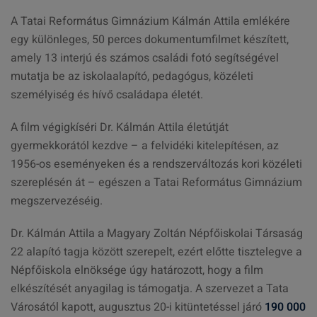
A Tatai Református Gimnázium Kálmán Attila emlékére
egy különleges, 50 perces dokumentumfilmet készített,
amely 13 interjú és számos családi fotó segítségével
mutatja be az iskolaalapító, pedagógus, közéleti
személyiség és hívő családapa életét.
A film végigkíséri Dr. Kálmán Attila életútját
gyermekkorától kezdve – a felvidéki kitelepítésen, az
1956-os eseményeken és a rendszerváltozás kori közéleti
szereplésén át – egészen a Tatai Református Gimnázium
megszervezéséig.
Dr. Kálmán Attila a Magyary Zoltán Népfőiskolai Társaság
22 alapító tagja között szerepelt, ezért előtte tisztelegve a
Népfőiskola elnöksége úgy határozott, hogy a film
elkészítését anyagilag is támogatja. A szervezet a Tata
Városától kapott, augusztus 20-i kitüntetéssel járó
190 000