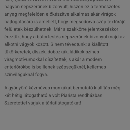
nagyon népszerűnek bizonyult, hiszen ez a természetes
anyag megfelelően előkészítve alkalmas akár virágok
hajtogatására is amellett, hogy megsodorva szép textúrájú
felületek készülhetnek. Már a szakkörre jelentkezéskor
éreztük, hogy a bútorfestés népszerűnek bizonyul majd az
alkotni vágyók között. S nem tévedtünk: a kiállított
tükörkeretek, díszek, dobozkák, ládikók színes
virágmotívumokkal díszítettek, s akár a modern
enteriőrökbe is beillenek szépségüknél, kellemes
színviláguknál fogva.
A gyönyörű kézműves munkákat bemutató kiállítás még
két hétig látogatható a volt Piarista rendházban.
Szeretettel várjuk a tárlatlátogatókat!