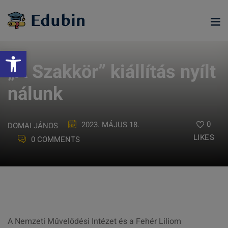
Skip
to
content
Eszköztár megnyitása
„A Szakkör” kiállítás nyílt
nálunk
0
2023. MÁJUS 18.
DOMAI JÁNOS
LIKES
0 COMMENTS
ramjainkra
A Nemzeti Művelődési Intézet és a Fehér Liliom