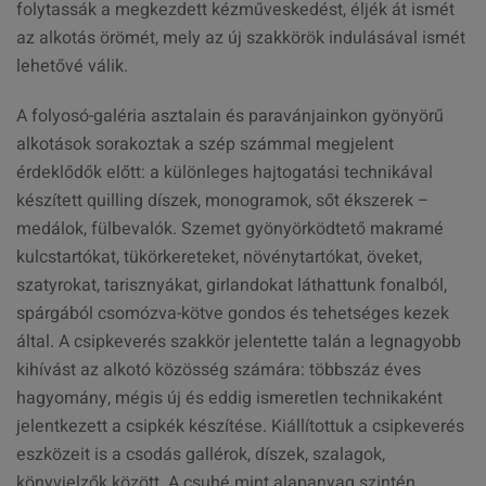
folytassák a megkezdett kézműveskedést, éljék át ismét
az alkotás örömét, mely az új szakkörök indulásával ismét
lehetővé válik.
A folyosó-galéria asztalain és paravánjainkon gyönyörű
alkotások sorakoztak a szép számmal megjelent
érdeklődők előtt: a különleges hajtogatási technikával
készített quilling díszek, monogramok, sőt ékszerek –
medálok, fülbevalók. Szemet gyönyörködtető makramé
kulcstartókat, tükörkereteket, növénytartókat, öveket,
szatyrokat, tarisznyákat, girlandokat láthattunk fonalból,
spárgából csomózva-kötve gondos és tehetséges kezek
által. A csipkeverés szakkör jelentette talán a legnagyobb
kihívást az alkotó közösség számára: többszáz éves
hagyomány, mégis új és eddig ismeretlen technikaként
jelentkezett a csipkék készítése. Kiállítottuk a csipkeverés
eszközeit is a csodás gallérok, díszek, szalagok,
könyvjelzők között. A csuhé mint alapanyag szintén