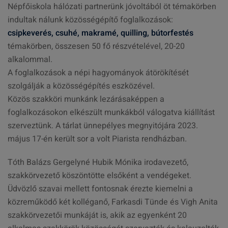
Népfőiskola hálózati partnerünk jóvoltából öt témakörben
indultak nálunk közösségépítő foglalkozások:
csipkeverés, csuhé, makramé, quilling, bútorfestés
témakörben, összesen 50 fő részvételével, 20-20
alkalommal.
A foglalkozások a népi hagyományok átörökítését
szolgálják a közösségépítés eszközével.
Közös szakköri munkánk lezárásaképpen a
foglalkozásokon elkészült munkákból válogatva kiállítást
szerveztünk. A tárlat ünnepélyes megnyitójára 2023.
május 17-én került sor a volt Piarista rendházban.
Tóth Balázs Gergelyné Hubik Mónika irodavezető,
szakkörvezető köszöntötte elsőként a vendégeket.
Üdvözlő szavai mellett fontosnak érezte kiemelni a
közreműködő két kolléganő, Farkasdi Tünde és Vigh Anita
szakkörvezetői munkáját is, akik az egyenként 20