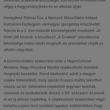
alkalmas szakkörök közösségét szervezték és kalauzolták
végig a hagyományőrzés és az alkotás útján.
Hornyákné Pálmai Éva, a Nemzeti Művelődési Intézet
Komárom-Esztergom vármegyei igazgatója köszönetét
fejezte ki a 2. éve működő közösségépítő munkáért. Jó
hírrel jött közénk: a következő „A Szakkör” jelentkezési
lehetősége máris ismét megnyílt, és szeretettel várják az
alkotni vágyókat.
A közművelődési szakember után a Népművészet
Mestere, Nagy Vinczéné Marika csipkeoktató mondott
megnyitó beszédet. Rövid kitekintést adott a magyar
csipke történetéről, mely igazán hosszú múltra tekinthet
vissza: az ún. történelmi csipkéktől (egyházi textíliák,
viseletek és szobabelsők díszei) a XX. századon át jutunk
el az új stílusú csipkékig. A csipkeoktató szakember végül
biztatta a jelen lévő szakköri tagokat, érdeklődőket, hogy