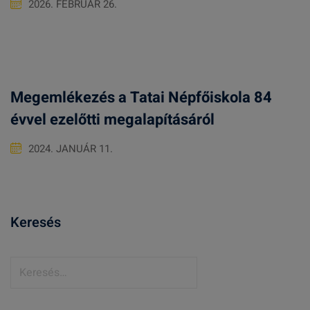
2026. FEBRUÁR 26.
Megemlékezés a Tatai Népfőiskola 84
évvel ezelőtti megalapításáról
2024. JANUÁR 11.
Keresés
K
e
r