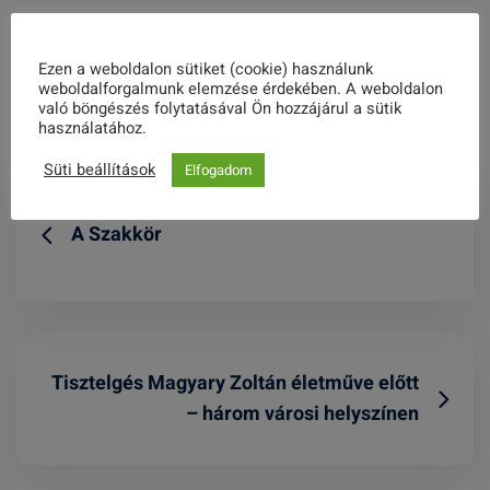
Ezen a weboldalon sütiket (cookie) használunk
Share this post
weboldalforgalmunk elemzése érdekében. A weboldalon
való böngészés folytatásával Ön hozzájárul a sütik
használatához.
Süti beállítások
Elfogadom
A Szakkör
Tisztelgés Magyary Zoltán életműve előtt
– három városi helyszínen