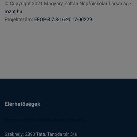
© Copyright 2021 Magyary Zoltán Népfőiskolai Társaság •
e
mznt.hu
s
Projektszám:
EFOP-3.7.3-16-2017-00229
é
s
:
Elérhetőségek
Magyary Zoltán Népfőiskolai Társaság
Székhely: 2890 Tata, Tanoda tér 5/a