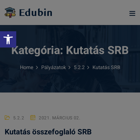
Skip
to
content
Eszköztár megnyitása
Kategória:
Kutatás SRB
Home
Pályázatok
5.2.2
Kutatás SRB
ramjainkra
5.2.2
2021. MÁRCIUS 02.
Kutatás összefoglaló SRB