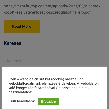
https://mznt.hu/wp-content/uploads/2021/03/a-nemek-
kozotti-eselyegyenloseg-osszefoglalo-final-srb.pdf
Read More
Keresés
K
e
r
© Copyright 2021 Magyary Zoltán Népfőiskolai Társaság •
e
Ezen a weboldalon sütiket (cookie) használunk
mznt.hu
s
weboldalforgalmunk elemzése érdekében. A weboldalon
való böngészés folytatásával Ön hozzájárul a sütik
Projektszám:
EFOP-3.7.3-16-2017-00229
é
használatához.
s
Süti beállítások
Elfogadom
: