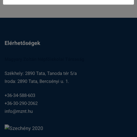
Elérhetőségek
Magyary Zoltán Népfőiskolai Társaság
Székhely: 2890 Tata, Tanoda tér 5/a
Iroda: 2890 Tata, Bercsényi u. 1.
+36-34-588-603
+36-30-290-2062
info@mznt.hu