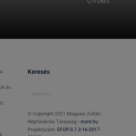
0
LIKES
Keresés
 a
lt és
K
e
ét
r
© Copyright 2021 Magyary Zoltán
e
Népfőiskolai Társaság •
mznt.hu
s
Projektszám:
EFOP-3.7.3-16-2017-
é
s