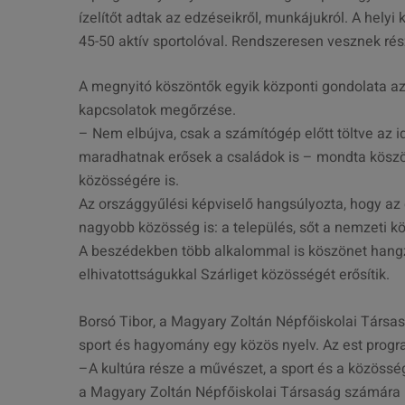
ízelítőt adtak az edzéseikről, munkájukról. A hely
45-50 aktív sportolóval. Rendszeresen vesznek ré
A megnyitó köszöntők egyik központi gondolata az
kapcsolatok megőrzése.
– Nem elbújva, csak a számítógép előtt töltve az 
maradhatnak erősek a családok is – mondta köszö
közösségére is.
Az országgyűlési képviselő hangsúlyozta, hogy az 
nagyobb közösség is: a település, sőt a nemzeti 
A beszédekben több alkalommal is köszönet hangzo
elhivatottságukkal Szárliget közösségét erősítik.
Borsó Tibor, a Magyary Zoltán Népfőiskolai Társa
sport és hagyomány egy közös nyelv. Az est program
–A kultúra része a művészet, a sport és a közöss
a Magyary Zoltán Népfőiskolai Társaság számára 