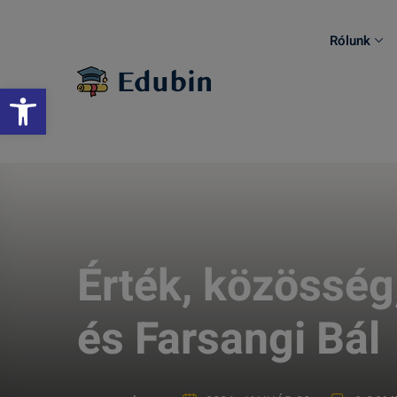
Skip
to
Rólunk
content
Eszköztár megnyitása
Érték, közösség
és Farsangi Bál