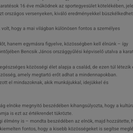
i karatésok 16 éve működnek az sportegyesület kötelékében, jel
szt országos versenyeken, kiváló eredményekkel büszkélkedhet
 volt, hogy a mai világban különösen fontos a személyes
időt, hanem egymásra figyelve, közösségben kell élnünk – így
ntőjében Bencsik János országgyűlési képviselő utalva a kara
egészséges közösségi élet alapja a család, de ezen túl létezik
közösség, amely megtartó erőt adhat a mindennapokban.
tt el mindazoknak, akik munkájukkal, idejükkel és
ság elnöke megnyitó beszédében kihangsúlyozta, hogy a kultúr
ja is ezt az értékrendet tükrözte.
égi élmény is – mondta beszédében az elnök, majd hozzátette, 
kiemelten fontos, hogy a kisebb közösségeket is segítse megl