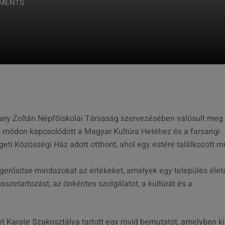
MENTS
yary Zoltán Népfőiskolai Társaság szervezésében valósult meg
tó módon kapcsolódott a Magyar Kultúra Hetéhez és a farsangi
i Közösségi Ház adott otthont, ahol egy estére találkozott mú
gerősítse mindazokat az értékeket, amelyek egy település élet
sszetartozást, az önkéntes szolgálatot, a kultúrát és a
et Karate Szakosztálya tartott egy rövid bemutatót, amelyben ki