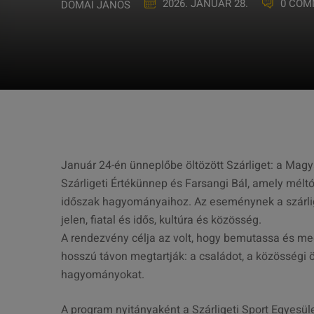
2026. JANUÁR 28.
0 COM
DOMAI JÁNOS
Január 24-én ünneplőbe öltözött Szárliget: a Mag
Szárligeti Értékünnep és Farsangi Bál, amely mél
időszak hagyományaihoz. Az eseménynek a szárliget
jelen, fiatal és idős, kultúra és közösség.
A rendezvény célja az volt, hogy bemutassa és me
hosszú távon megtartják: a családot, a közösségi ö
hagyományokat.
A program nyitányaként a Szárligeti Sport Egyesül