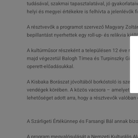
tudásával, szakmai tapasztalatával, jó gyakorlataiv
helyi és megyei értékekre is felhívta a jelenlévők 
A résztvevők a programot szervező Magyary Zoltá
bepillantást nyerhettek egy roll-up- és relikvia kiá
A kultúrműsor részeként a településen 12 éve műk
majd végezetül Balogh Tímea és Turpinszky Gipper
operett-előadásukkal.
A Kisbaka Borászat jóvoltából borkóstoló is szerep
vendégek körében. A közös vacsora – amelyet Meze
lehetőséget adott arra, hogy a résztvevők valóban
A Szárligeti Értékünnep és Farsangi Bál annak biz
A program megvalósulását a Nemzeti Kulturális Al