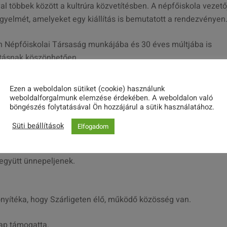
al többek között a kultrúra közvetítésben. A népfőiskola vezető
figyelmét, amelyeket egy kiállítás is bemutatott a rendezvényen
n Népfőiskolai Társaság munkájába és 30 éves múltjába is
llításnak köszönhetően.
ödő Liget Line Dance bemutatóját nézhették meg a jelenlévők,
Ezen a weboldalon sütiket (cookie) használunk
t Béla operaművészek varázsoltak igazi báli hangulatot színe
weboldalforgalmunk elemzése érdekében. A weboldalon való
böngészés folytatásával Ön hozzájárul a sütik használatához.
Süti beállítások
Elfogadom
elt a programok között, amelynek ezúttal is nagy sikere volt a
i Ferenc polgármester készített – majd az esti bál pedig
 együtt ünnepeljenek.
onyítéka, hogy Szárligeten élő, működő közösség van.
ap támogatta.