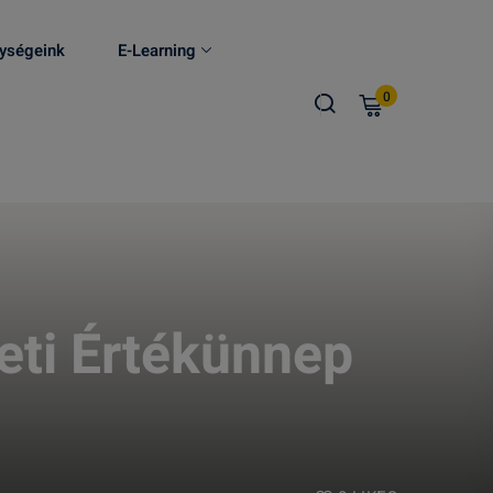
ységeink
E-Learning
0
eti Értékünnep