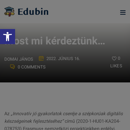
Skip
to
content
Eszköztár megnyitása
Most mi kérdeztünk…
0
2022. JÚNIUS 16.
DOMAI JÁNOS
LIKES
0 COMMENTS
ramjainkra
Az
„Innovatív jó gyakorlatok cseréje a szépkorúak digitális
készségeinek fejlesztéséhez”
című (2020-1-HU01-KA204-
078753) Erasmus+ nemzetközi projektünkben erdélyi,