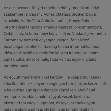
Az eszmecsere fényét emelte néhány meghívott helyi
szakember is: Bagány Ágnes oktatási, Bicskei Ibolya
szociális, Vörös Túrú Anita kulturális, Kónya Róbert
informatikai tanácsos (magyarkanizsai önkormányzat),
Csikós László tartományi képviselő és Vajdaság Autonóm
Tartomány nemzeti egyenjogúsággal foglalkozó
bizottságának elnöke, Gazdag Csaba informatika tanár,
időseknek szóló okostelefon képzés trénere, valamint
Lipták Erika, aki idős hallgatója volt az egyik digitális
tanfolyamnak.
Az együtt megtárgyalt két kérdőív – a csapatmunkának
köszönhetően – elnyerte végleges formáját, és készen áll
a bevetésre egy újabb digitális képzésen, ahol fiatal
mentorok és idős tanulni vágyók veszik kézbe az
okostelefont vagy a laptopot, és igyekszenek együtt
haladni előre a nem is oly könnyen járható digitális