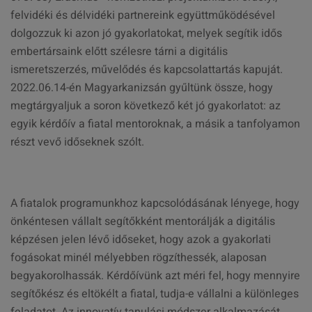
felvidéki és délvidéki partnereink együttműködésével
dolgozzuk ki azon jó gyakorlatokat, melyek segítik idős
embertársaink előtt szélesre tárni a digitális
ismeretszerzés, művelődés és kapcsolattartás kapuját.
2022.06.14-én Magyarkanizsán gyűltünk össze, hogy
megtárgyaljuk a soron következő két jó gyakorlatot: az
egyik kérdőív a fiatal mentoroknak, a másik a tanfolyamon
részt vevő időseknek szólt.
A fiatalok programunkhoz kapcsolódásának lényege, hogy
önkéntesen vállalt segítőkként mentorálják a digitális
képzésen jelen lévő időseket, hogy azok a gyakorlati
fogásokat minél mélyebben rögzíthessék, alaposan
begyakorolhassák. Kérdőívünk azt méri fel, hogy mennyire
segítőkész és eltökélt a fiatal, tudja-e vállalni a különleges