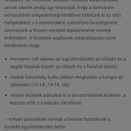
feladatot. Az innovatív tanulási módszer alkalmazását,
annak sikerét pedig úgy teszteljük, hogy a tanfolyam
befejeztével elégedettségi kérdőívet töltetünk ki az idős
hallgatókkal, s a mentorokkal személyes beszélgetést
szervezünk a frissen szerzett tapasztalatok cseréje
érdekében. A feleletek segítenek megválaszolni azon
kérdéseket, hogy:
mennyire volt sikeres az együttműködés az előadó és a
segítő fiatalok között; az idősek és a fiatalok között;
melyik korosztály tudta jobban megtalálni a hangot az
idősekkel (10-14., 14-18. stb);
milyen érzések alakultak ki a bevont fiatalok körében: a
képzés előtt s a képzés zárultával;
– milyen javaslataik vannak a bevont fiataloknak a
további együttműködés terén.