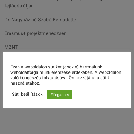
fejlődés útján.
Dr. Nagyháziné Szabó Bernadette
Erasmus+ projektmenedzser
MZNT
Ezen a weboldalon sütiket (cookie) használunk
weboldalforgalmunk elemzése érdekében. A weboldalon
való böngészés folytatásával Ön hozzájárul a sütik
használatához.
Süti beállítások
Elfogadom