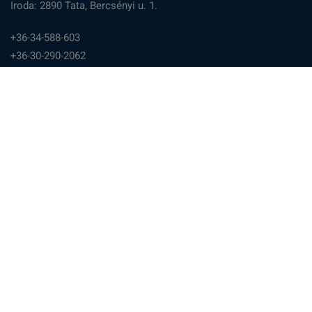
Iroda: 2890 Tata, Bercsényi u. 1.
+36-34-588-603
+36-30-290-2062
info@mznt.hu
Menü
Adatvédelmi tájékoztató
Kérjük, támogass minket adód 1%-ával!
Régi website