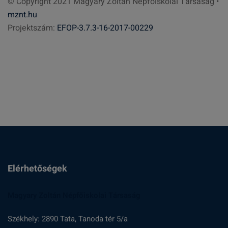
© Copyright 2021 Magyary Zoltán Népfőiskolai Társaság •
e
mznt.hu
s
Projektszám:
EFOP-3.7.3-16-2017-00229
é
s
:
Elérhetőségek
Magyary Zoltán Népfőiskolai Társaság
Székhely: 2890 Tata, Tanoda tér 5/a