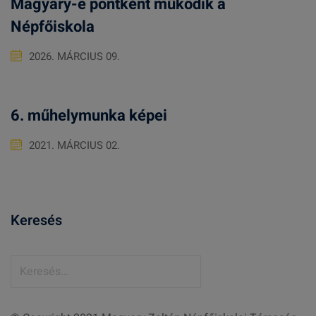
Magyary-e pontként működik a
Népfőiskola
2026. MÁRCIUS 09.
6. műhelymunka képei
2021. MÁRCIUS 02.
Keresés
K
e
r