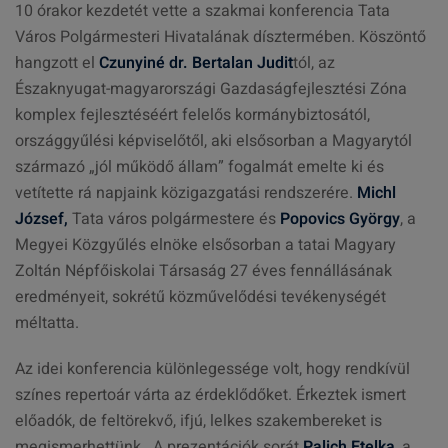
10 órakor kezdetét vette a szakmai konferencia Tata
Város Polgármesteri Hivatalának dísztermében. Köszöntő
hangzott el
Czunyiné dr. Bertalan Judit
tól, az
Északnyugat-magyarországi Gazdaságfejlesztési Zóna
komplex fejlesztéséért felelős kormánybiztosától,
országgyűlési képviselőtől, aki elsősorban a Magyarytól
származó „jól működő állam” fogalmát emelte ki és
vetítette rá napjaink közigazgatási rendszerére.
Michl
József,
Tata város polgármestere és
Popovics György
, a
Megyei Közgyűlés elnöke elsősorban a tatai Magyary
Zoltán Népfőiskolai Társaság 27 éves fennállásának
eredményeit, sokrétű közművelődési tevékenységét
méltatta.
Az idei konferencia különlegessége volt, hogy rendkívül
színes repertoár várta az érdeklődőket. Érkeztek ismert
előadók, de feltörekvő, ifjú, lelkes szakembereket is
megismerhettünk. A prezentációk sorát
Palich Etelka
, a