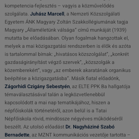
kompetencia-fejlesztés – vagyis a közművelődés
szolgálata.
Juhász Marcell
, a Nemzeti Közszolgálati
Egyetem ÁNK Magyary Zoltán Szakkollégiumának tagja
Magyary „Államéletünk válsága” című munkáját (1939)
mutatta be előadásában. Olyan fogalmak hangzottak el,
melyek a mai közigazgatási rendszerben is élők és azóta
is tartalommal bírnak: „hivatásos közszolgálat”, „konkrét
gazdaságirányítást végző szervek”, „közszolgák a
közemberekért”, vagy „az emberek akaratának organikus
beépítése a közigazgatásba”. Másik fiatal előadónk,
Zágorhidi Czigány Sebestyén
, az ELTE PPK Ba hallgatója
témaválasztásával talán a legközvetlenebbül
kapcsolódott a mai nap tematikájához, hiszen a
népfőiskolák történetéről, azon belül is a Tatai
Népfőiskola rövid, mindössze négyéves működéséről
beszélt. Az utolsó előadást
Dr. Nagyháziné Szabó
Bernadette
, az MZNT kommunikációs vezetője tartotta –