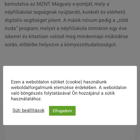
bemutatva az MZNT Magyary e-pontját, mely a
népfőiskolai tagságnak nyújtandó, konkrét és elérhető
digitális segítséget jelent. A másik nóvum pedig a „zöld
iroda” program, melyet a népfőiskola immáron egy éve
sikerrel és kitartóan valósít meg mindennapi működése
során, előtérbe helyezve a környezettudatosságot.
Share this post
Ezen a weboldalon sütiket (cookie) használunk
weboldalforgalmunk elemzése érdekében. A weboldalon
való böngészés folytatásával Ön hozzájárul a sütik
használatához.
Süti beállítások
Elfogadom
Magyary Konferencia 2022.06.09.