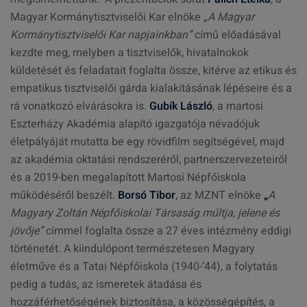
Magyar Kormánytisztviselői Kar elnöke
„A Magyar
Kormánytisztviselői Kar napjainkban”
című előadásával
kezdte meg, melyben a tisztviselők, hivatalnokok
küldetését és feladatait foglalta össze, kitérve az etikus és
empatikus tisztviselői gárda kialakításának lépéseire és a
rá vonatkozó elvárásokra is.
Gubík László
, a martosi
Eszterházy Akadémia alapító igazgatója névadójuk
életpályáját mutatta be egy rövidfilm segítségével, majd
az akadémia oktatási rendszeréről, partnerszervezeteiről
és a 2019-ben megalapított Martosi Népfőiskola
működéséről beszélt.
Borsó Tibor
, az MZNT elnöke
„
A
Magyary Zoltán Népfőiskolai Társaság múltja, jelene és
jövője”
címmel foglalta össze a 27 éves intézmény
eddigi
történetét. A kiindulópont természetesen Magyary
életműve és a Tatai Népfőiskola (1940-’44), a folytatás
pedig a tudás, az ismeretek átadása és
hozzáférhetőségének biztosítása, a közösségépítés, a