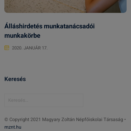
Álláshirdetés munkatanácsadói
munkakörbe
2020. JANUÁR 17.
Keresés
K
e
r
© Copyright 2021 Magyary Zoltán Népfőiskolai Társaság •
e
mznt.hu
s