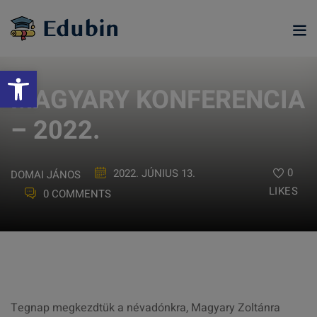
Skip
to
content
Eszköztár megnyitása
MAGYARY KONFERENCIA
– 2022.
0
2022. JÚNIUS 13.
DOMAI JÁNOS
LIKES
0 COMMENTS
ramjainkra
Tegnap megkezdtük a névadónkra, Magyary Zoltánra