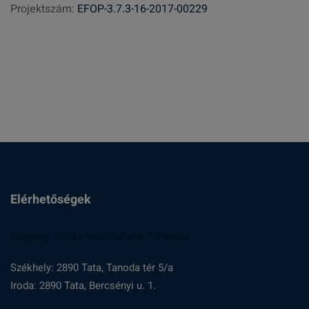
Projektszám:
EFOP-3.7.3-16-2017-00229
é
s
:
Elérhetőségek
Magyary Zoltán Népfőiskolai Társaság
Székhely: 2890 Tata, Tanoda tér 5/a
Iroda: 2890 Tata, Bercsényi u. 1.