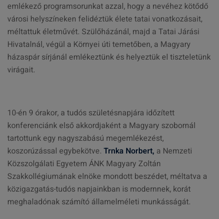
emlékező programsorunkat azzal, hogy a nevéhez kötődő
városi helyszíneken felidéztük élete tatai vonatkozásait,
méltattuk életművét. Szülőházánál, majd a Tatai Járási
Hivatalnál, végül a Környei úti temetőben, a Magyary
házaspár sírjánál emlékeztünk és helyeztük el tiszteletünk
virágait.
10-én 9 órakor, a tudós születésnapjára időzített
konferenciánk első akkordjaként a Magyary szobornál
tartottunk egy nagyszabású megemlékezést,
koszorúzással egybekötve.
Trnka Norbert,
a Nemzeti
Közszolgálati Egyetem ÁNK Magyary Zoltán
Szakkollégiumának elnöke mondott beszédet, méltatva a
közigazgatás-tudós napjainkban is modernnek, korát
meghaladónak számító államelméleti munkásságát.