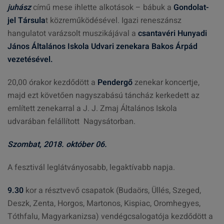
juhász
című mese ihlette
alkotások – bábuk a
Gondolat-
jel Társula
t közreműködésével. Igazi reneszánsz
hangulatot varázsolt muszikájával a
csantavéri Hunyadi
János Általános Iskola Udvari zenekara Bakos Árpád
vezetésével.
20,00 órakor kezdődött a
Pendergő
zenekar koncertje,
majd ezt követően nagyszabású táncház kerkedett az
említett zenekarral a J. J. Zmaj Általános Iskola
udvarában felállított Nagysátorban.
Szombat, 2018. október 06.
A fesztivál leglátványosabb, legaktívabb napja.
9.30
kor a résztvevő csapatok (Budaörs, Üllés, Szeged,
Deszk, Zenta, Horgos, Martonos, Kispiac, Oromhegyes,
Tóthfalu, Magyarkanizsa) vendégcsalogatója kezdődött a