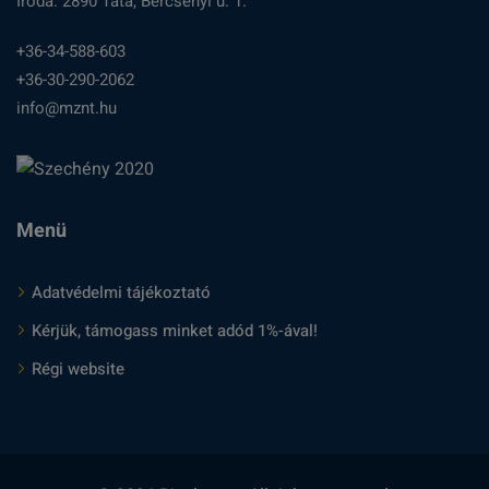
Iroda: 2890 Tata, Bercsényi u. 1.
+36-34-588-603
+36-30-290-2062
info@mznt.hu
Menü
Adatvédelmi tájékoztató
Kérjük, támogass minket adód 1%-ával!
Régi website