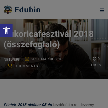
Skip
to
content
Eszköztár megnyitása
Kukoricafesztivál 2018
(összefoglaló)
0
2021. MÁRCIUS 01.
NETWERK
LIKES
0 COMMENTS
ramjainkra
Péntek, 2018.október 05-én
kezdődött a rendezvény