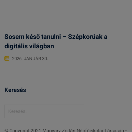
Sosem késő tanulni – Szépkorúak a
digitális világban
2026. JANUÁR 30.
Keresés
K
e
r
© Copyright 2021 Magyary Zoltán Népfőiskolai Társaság •
e