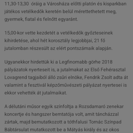
11,30-13,30 óráig a Városháza előtti platón és kisparkban
játékos vetélkedők keretén belül mérettethetett meg,
gyermek, fiatal és felnőtt egyaránt.
15,00-kor vette kezdetét a vetélkedők győzteseinek
kihirdetése, ahol hét korosztály legjobbjai, 21 fő
jutalomban részesült az elért pontszámaik alapján.
Ugyanekkor hirdettük ki a Legfinomabb görhe 2018
pályázatok nyerteseit is, a jutalmakat az Első Fehérasztal
Lovagrend tagjaiból álló zsűri elnöke, Fendrik Zsolt adta át
valamint a fesztivál képzőművészeti pályázat nyertesei is
ekkor vehették át jutalmaikat.
A délutáni műsor egyik színfoltja a Rozsdamaró zenekar
koncertje és hangszer bemtatója volt, amit táncházzal
zártak, majd bemutatkozott a tóthfalusi Tornác Színpad
Bábtársulat mutatkozott be a Mátyás király és az okos