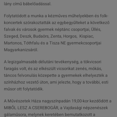
lány című bábelőadással.
Folytatódott a munka a kézműves műhelyekben és folk-
koncertek szórakoztatták az egybegyűlteket a következő
falvak és városok gyermek néptánc csoportjai, Üllés,
Szeged, Deszk, Budaörs, Zenta, Horgos, Kispiac,
Martonos, Tóthfalu és a Tisza NE gyermekcsoportjai
Magyarkanizsáról.
A legizgalmasabb délutáni tevékenység, a tökvicsori
faragás volt, és az elkészült vicsorikat zenés, mókás,
táncos felvonulás közepette a gyermekek elhelyezték a
színházhoz vezető úton, ami jelezte, hogy a további, esti
műsor ott folytatódik.
A Művészetek Háza nagyszínpadán 19,00-kor kezdődött a
MIBŐL LESZ A CSEREBOGÁR, a Vajdasági népzenészek
gálaműsora, melynek keretében bemutatkozott a