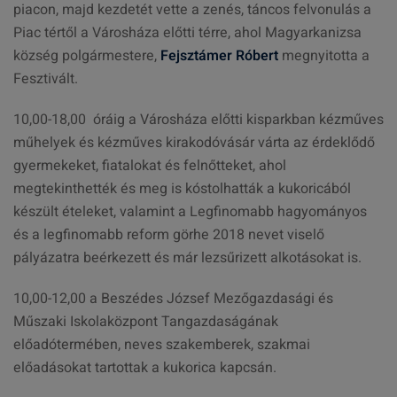
piacon, majd kezdetét vette a zenés, táncos felvonulás a
Piac tértől a Városháza előtti térre, ahol Magyarkanizsa
község polgármestere,
Fejsztámer Róbert
megnyitotta a
Fesztivált.
10,00-18,00 óráig a Városháza előtti kisparkban kézműves
műhelyek és kézműves kirakodóvásár várta az érdeklődő
gyermekeket, fiatalokat és felnőtteket, ahol
megtekinthették és meg is kóstolhatták a kukoricából
készült ételeket, valamint a Legfinomabb hagyományos
és a legfinomabb reform görhe 2018 nevet viselő
pályázatra beérkezett és már lezsűrizett alkotásokat is.
10,00-12,00 a Beszédes József Mezőgazdasági és
Műszaki Iskolaközpont Tangazdaságának
előadótermében, neves szakemberek, szakmai
előadásokat tartottak a kukorica kapcsán.