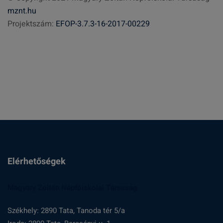
mznt.hu
s
Projektszám:
EFOP-3.7.3-16-2017-00229
é
s
:
Elérhetőségek
Magyary Zoltán Népfőiskolai Társaság
Székhely: 2890 Tata, Tanoda tér 5/a