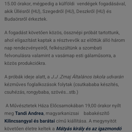
15.00 órakor, mégpedig a külföldi vendégek fogadásával,
akik Üllésről (HU), Szegedről (HU), Deszkről (HU) és
Budaörsről érkeztek.
A fogadást követően közös, össznépi próbát tartottunk,
ahol eligazítást kaptak a résztvevők az előttük álló három
nap rendezvényeiről, felkészültünk a szombati
felvonulásra valamint a vasárnap esti gálaműsorra, a
közös produkciókra.
A próbák ideje alatt, a
J.J .Zmaj Általános Iskola udvarán
kézműves foglalkozások folytak (csutkababa készítés,
csuhézás, rongybaba, szövés…stb.)
A Művésztetek Háza Előcsarnokában 19,00 órakor nyílt
meg
Tandi Andrea
, magyarkanizsai babakészítő
Kilincsangyal és barátai
című kiállítása. A megynyitót
követően életre keltek a
Mátyás király és az igazmondó