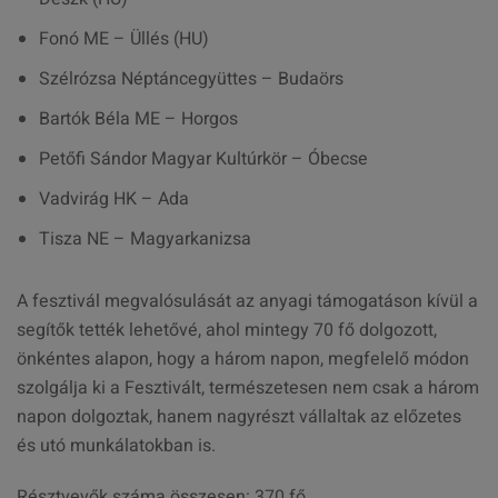
Fonó ME – Üllés (HU)
Szélrózsa Néptáncegyüttes – Budaörs
Bartók Béla ME – Horgos
Petőfi Sándor Magyar Kultúrkör – Óbecse
Vadvirág HK – Ada
Tisza NE – Magyarkanizsa
A fesztivál megvalósulását az anyagi támogatáson kívül a
segítők tették lehetővé, ahol mintegy 70 fő dolgozott,
önkéntes alapon, hogy a három napon, megfelelő módon
szolgálja ki a Fesztivált, természetesen nem csak a három
napon dolgoztak, hanem nagyrészt vállaltak az előzetes
és utó munkálatokban is.
Résztvevők száma összesen: 370 fő