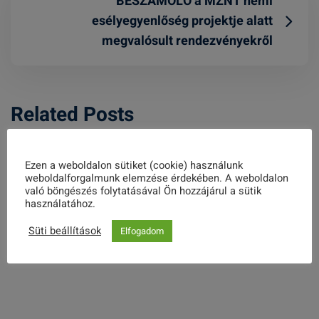
BESZÁMOLÓ a MZNT nemi
esélyegyenlőség projektje alatt
megvalósult rendezvényekről
Related Posts
Ezen a weboldalon sütiket (cookie) használunk
weboldalforgalmunk elemzése érdekében. A weboldalon
való böngészés folytatásával Ön hozzájárul a sütik
1%-ÉRT – 100% KULTÚRÉLMÉNY
használatához.
Süti beállítások
Elfogadom
2024. MÁJUS 08.