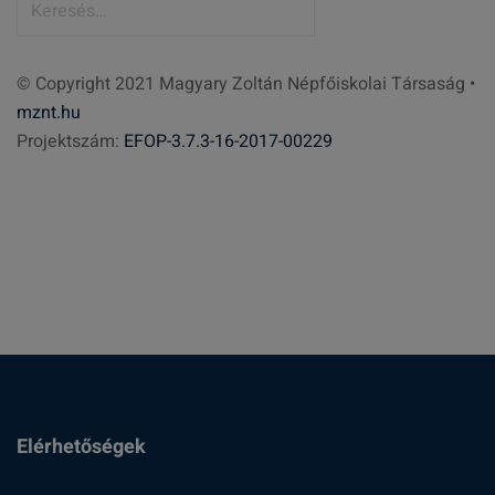
e
r
© Copyright 2021 Magyary Zoltán Népfőiskolai Társaság •
e
mznt.hu
s
Projektszám:
EFOP-3.7.3-16-2017-00229
é
s
:
Elérhetőségek