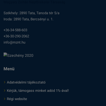
Magyary Zoltán Népfőiskolai Társaság
Székhely: 2890 Tata, Tanoda tér 5/a
Iroda: 2890 Tata, Bercsényi u. 1.
+36-34-588-603
+36-30-290-2062
info@mznt.hu
Menü
Adatvédelmi tájékoztató
Kérjük, támogass minket adód 1%-ával!
Régi website