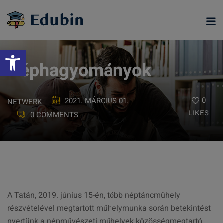
Skip
to
content
Eszköztár megnyitása
Néphagyományok
0
2021. MÁRCIUS 01.
NETWERK
LIKES
0 COMMENTS
ramjainkra
A Tatán, 2019. június 15-én, több néptáncműhely
részvételével megtartott műhelymunka során betekintést
nyertünk a népművészeti műhelyek közösségmegtartó