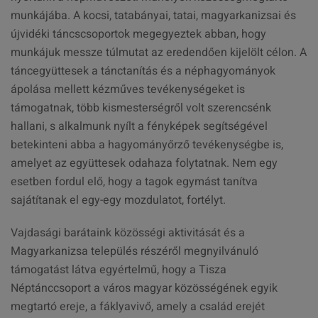
munkájába. A kocsi, tatabányai, tatai, magyarkanizsai és
újvidéki táncscsoportok megegyeztek abban, hogy
munkájuk messze túlmutat az eredendően kijelölt célon. A
táncegyüttesek a tánctanítás és a néphagyományok
ápolása mellett kézműves tevékenységeket is
támogatnak, több kismesterségről volt szerencsénk
hallani, s alkalmunk nyílt a fényképek segítségével
betekinteni abba a hagyományőrző tevékenységbe is,
amelyet az együttesek odahaza folytatnak. Nem egy
esetben fordul elő, hogy a tagok egymást tanítva
sajátítanak el egy-egy mozdulatot, fortélyt.
Vajdasági barátaink közösségi aktivitását és a
Magyarkanizsa település részéről megnyilvánuló
támogatást látva egyértelmű, hogy a Tisza
Néptánccsoport a város magyar közösségének egyik
megtartó ereje, a fáklyavivő, amely a család erejét