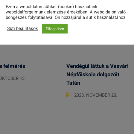
Ezen a weboldalon sütiket (cookie) használunk
weboldalforgalmunk elemzése érdekében. A weboldalon való
böngészés folytatásával Ön hozzájárul a sütik használatához.
Süti beállítások
Elfogadom
s felmérés
Vendégül láttuk a Vasvári
Népfőiskola dolgozóit
 OKTÓBER 13.
Tatán
2023. NOVEMBER 20.