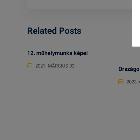
Related Posts
12. műhelymunka képei
2021. MÁRCIUS 02.
Országo
2023.