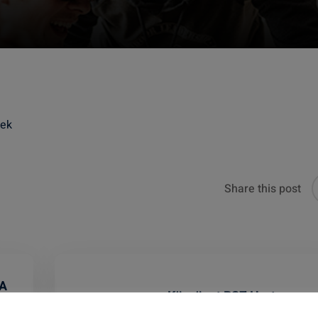
nek
Share this post
 A
Köszönet RSZ Hartmann