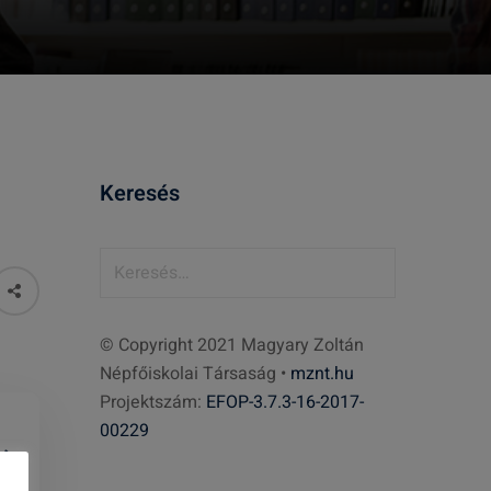
Keresés
K
e
r
© Copyright 2021 Magyary Zoltán
e
Népfőiskolai Társaság •
mznt.hu
s
Projektszám:
EFOP-3.7.3-16-2017-
é
00229
s
: