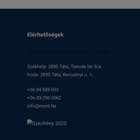
Elérhetőségek
Magyary Zoltán Népfőiskolai Társaság
Székhely: 2890 Tata, Tanoda tér 5/a
Iroda: 2890 Tata, Bercsényi u. 1.
+36-34-588-603
+36-30-290-2062
info@mznt.hu