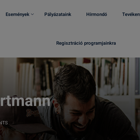
Események
Pályázataink
Hírmondó
Tevéken
Regisztráció programjainkra
artmann
NTS