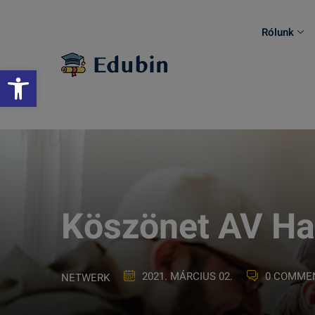
Skip
to
Rólunk
content
Eszköztár megnyitása
Köszönet AV H
2021. MÁRCIUS 02.
0 COMME
NETWERK