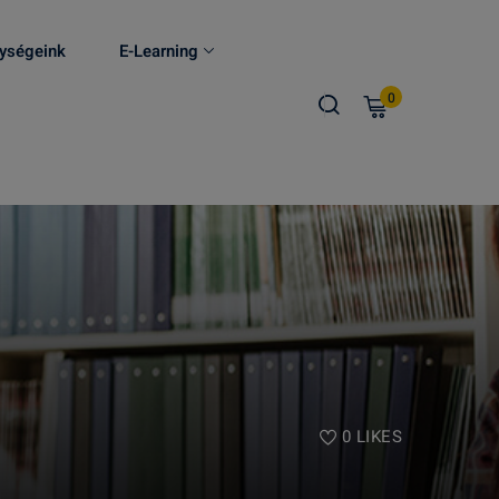
ységeink
E-Learning
0
0
LIKES