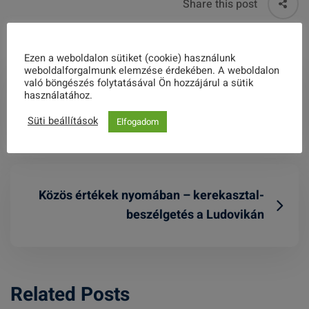
Share this post
Ezen a weboldalon sütiket (cookie) használunk
weboldalforgalmunk elemzése érdekében. A weboldalon
való böngészés folytatásával Ön hozzájárul a sütik
Benda Kálmán életműve előtt
használatához.
tisztelegtünk
Süti beállítások
Elfogadom
Közös értékek nyomában – kerekasztal-
beszélgetés a Ludovikán
Related Posts