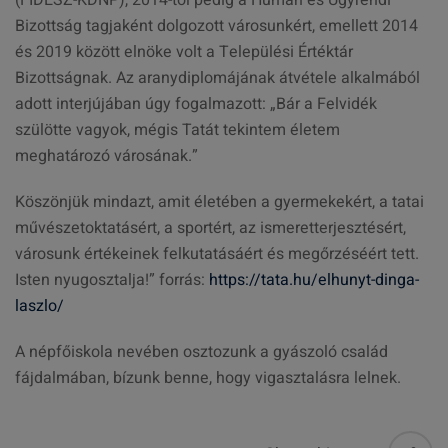
(FIDESZ-KDNP), 2014-től pedig a Humán és Ügyrendi
Bizottság tagjaként dolgozott városunkért, emellett 2014
és 2019 között elnöke volt a Települési Értéktár
Bizottságnak. Az aranydiplomájának átvétele alkalmából
adott interjújában úgy fogalmazott: „Bár a Felvidék
szülötte vagyok, mégis Tatát tekintem életem
meghatározó városának.”
Köszönjük mindazt, amit életében a gyermekekért, a tatai
művészetoktatásért, a sportért, az ismeretterjesztésért,
városunk értékeinek felkutatásáért és megőrzéséért tett.
Isten nyugosztalja!” forrás:
https://tata.hu/elhunyt-dinga-
laszlo/
A népfőiskola nevében osztozunk a gyászoló család
fájdalmában, bízunk benne, hogy vigasztalásra lelnek.