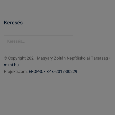
Keresés
K
e
r
© Copyright 2021 Magyary Zoltán Népfőiskolai Társaság •
e
mznt.hu
s
Projektszám:
EFOP-3.7.3-16-2017-00229
é
s
: