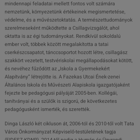
mindennapi feladatai mellett fontos volt számára
nemzetünk, környezetünk értékeinek megismertetése,
védelme, és a művészetoktatás. A természettudományok
szerelmeseként működtette a Csillagvizsgálót, ahol
oktatta is az égi tudományokat. Rendkívül sokoldalú
ember volt, többek között megalakította a tatai
cserkészcsapatot, tánccsoportot hozott létre, csillagász
szakkört vezetett, testvériskolai megállapodásokat kötött,
és nevéhez fűződött az „Iskola a Gyermekekért
Alapítvány” létrejötte is. A Fazekas Utcai Ének-zenei
Általános Iskola és Művészeti Alapiskola igazgatójaként
fejezte be pedagógusi pályáját 2005-ben. Kollégái,
tanítványai és a szülők is szigorú, de következetes
pedagógusként ismerték, és szerették.
Dinga László két cikluson át, 2006-tól és 2010-től volt Tata
Város Önkormányzat Képviselő-testületének tagja