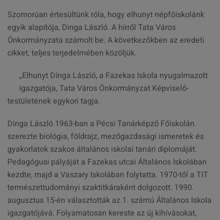
Szomorúan értesültünk róla, hogy elhunyt népfőiskolánk
egyik alapítója, Dinga László. A hírről Tata Város
Önkormányzata számolt be. A következőkben az eredeti
cikket, teljes terjedelmében közöljük.
„Elhunyt Dinga László, a Fazekas Iskola nyugalmazott
igazgatója, Tata Város Önkormányzat Képviselő-
testületének egykori tagja.
Dinga László 1963-ban a Pécsi Tanárképző Főiskolán
szerezte biológia, földrajz, mezőgazdasági ismeretek és
gyakorlatok szakos általános iskolai tanári diplomáját.
Pedagógusi pályáját a Fazekas utcai Általános Iskolában
kezdte, majd a Vaszary Iskolában folytatta. 1970-től a TIT
természettudományi szaktitkáraként dolgozott. 1990.
augusztus 15-én választották az 1. számú Általános Iskola
igazgatójává. Folyamatosan kereste az új kihívásokat,