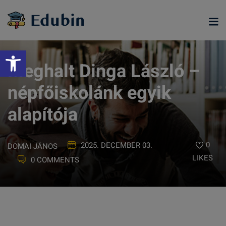
Skip
to
content
Eszköztár megnyitása
Meghalt Dinga László –
népfőiskolánk egyik
alapítója
0
2025. DECEMBER 03.
DOMAI JÁNOS
LIKES
0 COMMENTS
ramjainkra