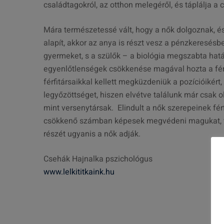
családtagokról, az otthon melegéről, és táplálja 
Mára természetessé vált, hogy a nők dolgoznak, és 
alapít, akkor az anya is részt vesz a pénzkeresésbe
gyermeket, s a szülők – a biológia megszabta hatá
egyenlőtlenségek csökkenése magával hozta a férfi
férfitársaikkal kellett megküzdeniük a pozícióikért,
legyőzöttséget, hiszen elvétve találunk már csak 
mint versenytársak. Elindult a nők szerepeinek fér
csökkenő számban képesek megvédeni magukat, tár
részét ugyanis a nők adják.
Csehák Hajnalka pszichológus
www.lelkititkaink.hu