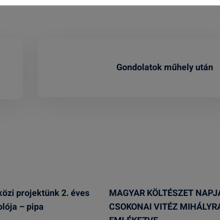
Gondolatok műhely után
zi projektünk 2. éves
MAGYAR KÖLTÉSZET NAPJ
lója – pipa
CSOKONAI VITÉZ MIHÁLYR