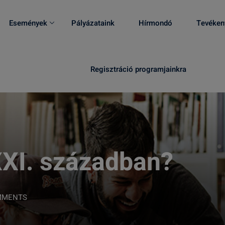
Események
Pályázataink
Hírmondó
Tevéken
Regisztráció programjainkra
 XXI. században?
MMENTS