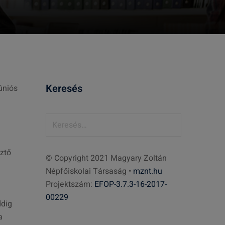
Keresés
úniós
K
e
r
ztő
© Copyright 2021 Magyary Zoltán
e
Népfőiskolai Társaság •
mznt.hu
s
Projektszám:
EFOP-3.7.3-16-2017-
é
00229
s
ddig
:
a