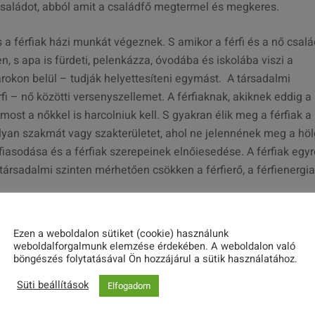
a családot, abból amit a családfő megtermel és megkeres.
a férfiak házi munkát végeznek. S amikor a férfi és a nő csalá
n, s apa is fürdeti, pelenkázza, óvodába és iskolába viszi a
rokon belül – tudják helyettesíteni egymást. A társadalmi
 – nő közötti versenyszellemet. A férfiaknak, akiknek eddig a
 most a nőkkel is harcolniuk kell. S gyakran élik meg a férfiak a
olyan szakmát vagy szakterületet, ahol ne jelennének meg a höl
fiasodása és a férfiak szerepeinek elnőiesedése. A férfiak egyr
sadalmi szinten mérhetően csökken a férfierő, a férfienergia
Ezen a weboldalon sütiket (cookie) használunk
weboldalforgalmunk elemzése érdekében. A weboldalon való
böngészés folytatásával Ön hozzájárul a sütik használatához.
Süti beállítások
Elfogadom
Share this post