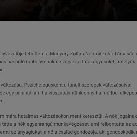
elyvezetője lehettem a Magyary Zoltán Népfőiskolai Társaság 
ámos hasonló műhelymunkát szervez a tatai egyesület, amelyek
be.
áltozása. Pszichológusként a tanult szerepek változásaival
 egy pillanat, ám ha visszatekintünk ennyit a múltba, elképes
en.
dalom mára hatalmas változásokon ment keresztül. A nők jogainak
é tette a nők egyenrangú munkavégzését, ami felborította az a
remti az anyagiakat, a nő a család gondozója, aki gondoskodik 