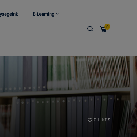
ységeink
E-Learning
0
0
LIKES