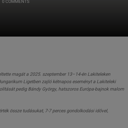
0 COMMENTS
eltette magát a 2025. szeptember 13–14-én Lakiteleken
ngarikum Ligetben zajló kétnapos eseményt a Lakiteleki
yolítását pedig Bándy György, hatszoros Európa-bajnok malom
ték össze tudásukat, 7-7 perces gondolkodási idővel,