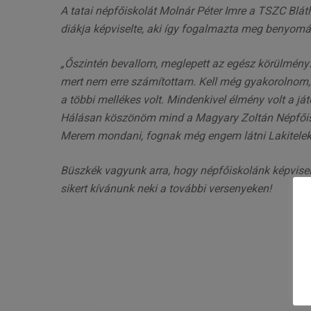
A tatai népfőiskolát Molnár Péter Imre a TSZC Blá
diákja képviselte, aki így fogalmazta meg benyomá
„Őszintén bevallom, meglepett az egész körülmény.
mert nem erre számítottam. Kell még gyakorolnom, 
a többi mellékes volt. Mindenkivel élmény volt a játé
Hálásan köszönöm mind a Magyary Zoltán Népfőisko
Merem mondani, fognak még engem látni Lakiteleke
Büszkék vagyunk arra, hogy népfőiskolánk képvisel
sikert kívánunk neki a további versenyeken!