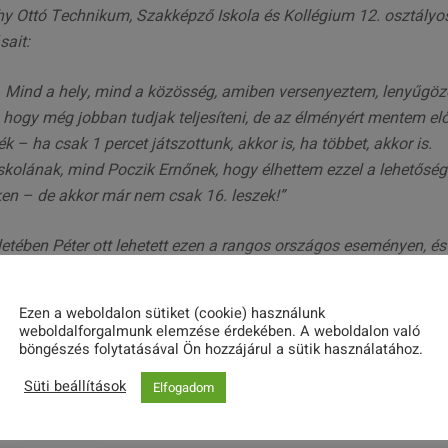
thy Ottó Technikum, Szakképző Iskola és Kollégium 12. osztályo
sait:
 Mind a hely, mind a közösség, amiben versenyeztem, lenyűgözö
hogy még jobban tudjak teljesíteni, de az élményért mentem elő
k – ha csak 1 percet játszottunk, akkor is, ha többet, akkor is.
lának, mind Poczik Ernőnek, hogy élhettem ezzel a lehetőség
n – de akkor már nem csak 16. leszek!”
etében Péter ott lehetett ezen a rangos országos eseményen, és
Ezen a weboldalon sütiket (cookie) használunk
weboldalforgalmunk elemzése érdekében. A weboldalon való
böngészés folytatásával Ön hozzájárul a sütik használatához.
Share this post
Süti beállítások
Elfogadom