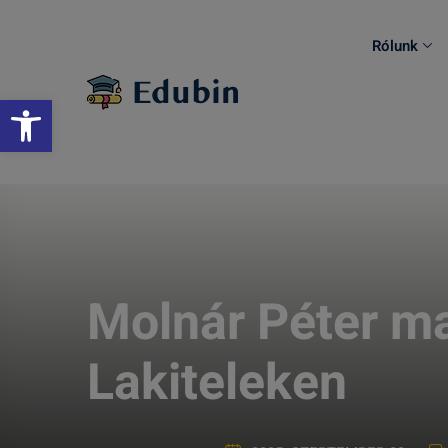
Skip
to
Rólunk
content
Eszköztár megnyitása
Molnár Péter m
Lakiteleken