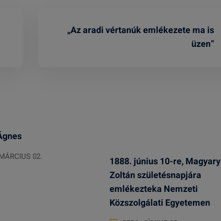
„Az aradi vértanúk emlékezete ma is
üzen”
Ágnes
 MÁRCIUS 02.
1888. június 10-re, Magyary
Zoltán születésnapjára
emlékezteka Nemzeti
Közszolgálati Egyetemen