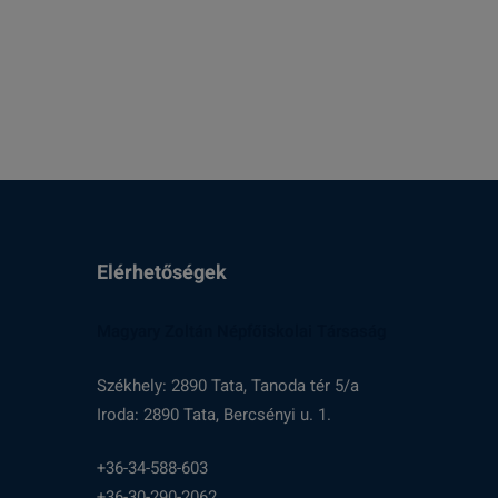
Elérhetőségek
Magyary Zoltán Népfőiskolai Társaság
Székhely: 2890 Tata, Tanoda tér 5/a
Iroda: 2890 Tata, Bercsényi u. 1.
+36-34-588-603
+36-30-290-2062