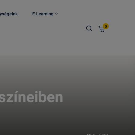
ységeink
E-Learning
0
színeiben