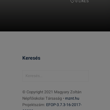
0
LIKES
Keresés
K
e
r
© Copyright 2021 Magyary Zoltán
e
Népfőiskolai Társaság •
mznt.hu
s
Projektszám:
EFOP-3.7.3-16-2017-
é