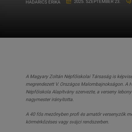
2025. SZEPTEMBER 23.
HADARICS ERIKA
A Magyary Zoltán Népfőiskolai Társaság is képvis
megrendezett V. Országos Malombajnokságon. A Hu
Népfőiskola Alapítvány szervezte, a verseny lebon
nagymester irányította.
A 40 fős mezőnyben profi és amatőr versenyzők mér
körmérkőzéses vagy svájci rendszerben.