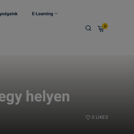
ységeink
E-Learning
0
 egy helyen
0
LIKES