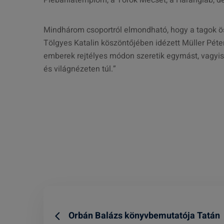
Plébániatemplom, a Török Mecset, a Harangláb, de 
Mindhárom csoportról elmondható, hogy a tagok ö
Tölgyes Katalin köszöntőjében idézett Müller Péter
emberek rejtélyes módon szeretik egymást, vagyis 
és világnézeten túl.”
Orbán Balázs könyvbemutatója Tatán