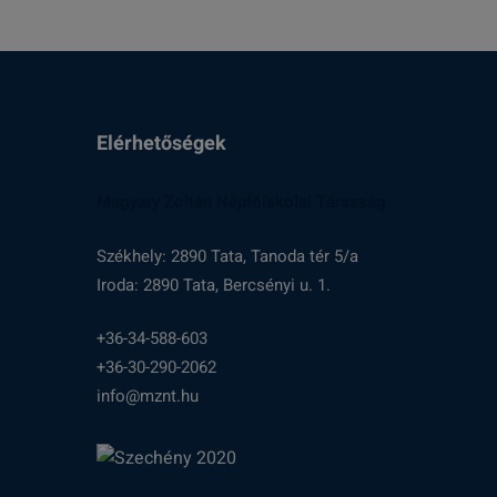
Elérhetőségek
Magyary Zoltán Népfőiskolai Társaság
Székhely: 2890 Tata, Tanoda tér 5/a
Iroda: 2890 Tata, Bercsényi u. 1.
+36-34-588-603
+36-30-290-2062
info@mznt.hu