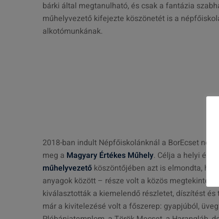
bárki által megtanulható, és csak a fantázia szabh
műhelyvezető kifejezte köszönetét is a népfőiskolá
alkotómunkának.
2018-ban indult Népfőiskolánknál a BorEcset nevű
meg a
Magyary Értékes Műhely
. Célja a helyi ér
műhelyvezető
köszöntőjében azt is elmondta, hogy 
anyagok között – része volt a közös megtekintés é
kiválasztották a kiemelendő részletet, díszítést és
már a kivitelezésé volt a főszerep: gyapjúból, üveg