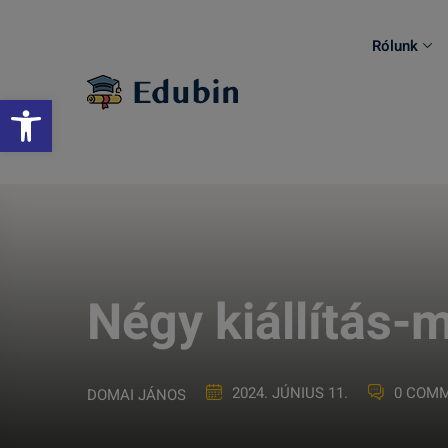
Skip
to
Rólunk
content
Eszköztár megnyitása
Négy kiállítás-
2024. JÚNIUS 11.
0 COM
DOMAI JÁNOS