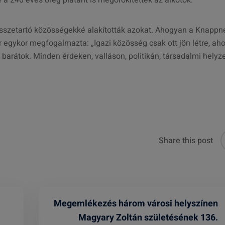
a 240 éves öreg platánt is megörökítették az alkotók.
sszetartó közösségekké alakították azokat. Ahogyan a Knappn
 egykor megfogalmazta: „Igazi közösség csak ott jön létre, aho
barátok. Minden érdeken, valláson, politikán, társadalmi helyz
Share this post
Megemlékezés három városi helyszínen
Magyary Zoltán születésének 136.