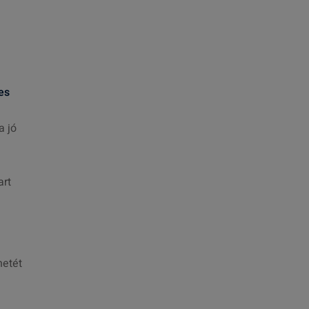
es
a jó
art
netét