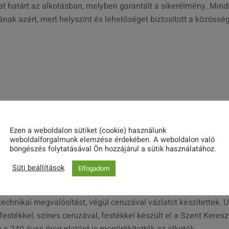
at határt az alkotásban, melyben garantált a sikerélmény. Mind
nak azért, mert helyszínt és lehetőséget biztosított a közösség
Ezen a weboldalon sütiket (cookie) használunk
weboldalforgalmunk elemzése érdekében. A weboldalon való
 kézműves műhely, melynek tovább gondolt folytatásaként alak
böngészés folytatásával Ön hozzájárul a sütik használatához.
tékek feldolgozása a művészet különböző eszközeivel.
Molnár M
Süti beállítások
Elfogadom
az alkotási folyamat – melyet fotók is bemutatnak a kiállított
s megörökítés, majd a csoport tagjai közös beszélgetés során
 technikai megvalósítást, végül ceruzával vázlatot készítettek. 
festékkel, színes ceruzával, festékkel készült el a Szent Keresz