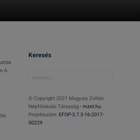
Keresés
atták
en A
K
e
r
© Copyright 2021 Magyary Zoltán
e
Népfőiskolai Társaság •
mznt.hu
s
Projektszám:
EFOP-3.7.3-16-2017-
é
tai
00229
s
: