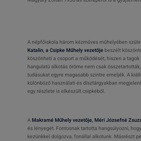
Magyary Zoltán 1938-as szerepéről is a gyűjtemé
A népfőiskola három kézműves műhelyében születe
Katalin, a Csipke Műhely vezetője
beszélt köszönt
köszönheti a csoport a működését, hiszen a tagok o
hangulatú alkotás öröme nem csak összetartották, d
tudásukat egyre magasabb szintre emeljék. A kiállít
különböző használati és dísztárgyakban megjelenítv
egy részlete is elkészült csipkéből.
A
Makramé Műhely vezetője, Méri Józsefné Zsuz
és lényegét. Fontosnak tartotta hangsúlyozni, ho
kezünkkel dolgozva, fonállal alkotunk. Másrészt 