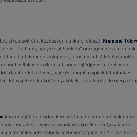
ny katalogizálásában.
tt alkotásokról, a közösségi munkáról először
Knappné Tölgy
őjében. Utalt arra, hogy az „A Szakkör” országos mozgalomnak
tt tanulhatták meg az alapokat, a fogásokat. A közös tanulás, 
e motiválták is az alkotókat, hogy fejlődjenek, a technikai
ott darabok között vert, hajó- és horgolt csipkék láthatóak –
e: könyvjelzők, karkötők, nyakékek, asztali futó, de még a tóp
sa
köszöntőjében röviden bemutatta a makramé technika törté
gy makramézáskor egyrészt munkaeszközök nélkül, csak a két
pedig a technika nem kötődik kézügyességhez, mert a csomózás