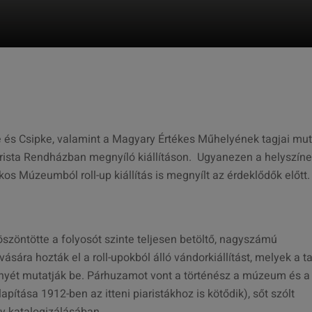
és Csipke, valamint a Magyary Értékes Műhelyének tagjai mut
Piarista Rendházban megnyíló kiállításon. Ugyanezen a helyszín
 Múzeumból roll-up kiállítás is megnyílt az érdeklődők előtt.
szöntötte a folyosót szinte teljesen betöltő, nagyszámú
ára hozták el a roll-upokból álló vándorkiállítást, melyek a ta
yét mutatják be. Párhuzamot vont a történész a múzeum és a
apítása 1912-ben az itteni piaristákhoz is kötődik), sőt szólt