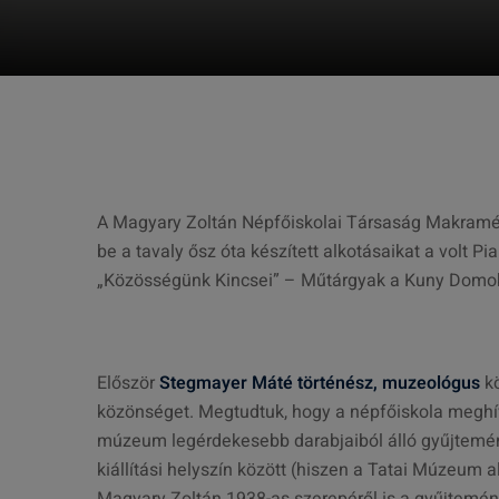
A Magyary Zoltán Népfőiskolai Társaság Makramé 
be a tavaly ősz óta készített alkotásaikat a volt 
„Közösségünk Kincsei” – Műtárgyak a Kuny Domokos
Először
Stegmayer Máté történész, muzeológus
kö
közönséget. Megtudtuk, hogy a népfőiskola meghívás
múzeum legérdekesebb darabjaiból álló gyűjtemén
kiállítási helyszín között (hiszen a Tatai Múzeum al