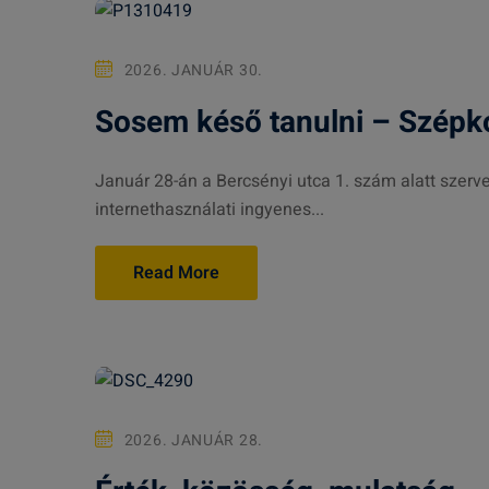
2026. JANUÁR 30.
Sosem késő tanulni – Szépkor
Január 28-án a Bercsényi utca 1. szám alatt szerv
internethasználati ingyenes...
Read More
2026. JANUÁR 28.