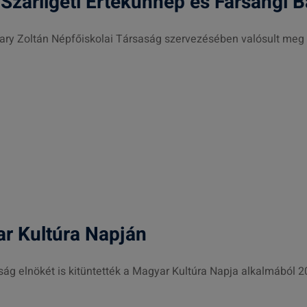
Szárligeti Értékünnep és Farsangi B
yary Zoltán Népfőiskolai Társaság szervezésében valósult meg
ar Kultúra Napján
ság elnökét is kitüntették a Magyar Kultúra Napja alkalmából 2