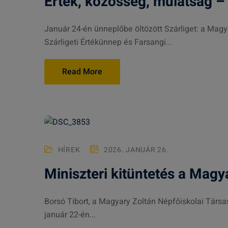
Érték, közösség, mulatság – 
Január 24-én ünneplőbe öltözött Szárliget: a Mag
Szárligeti Értékünnep és Farsangi...
Read More
HÍREK
2026. JANUÁR 26.
Miniszteri kitüntetés a Magy
Borsó Tibort, a Magyary Zoltán Népfőiskolai Társa
január 22-én...