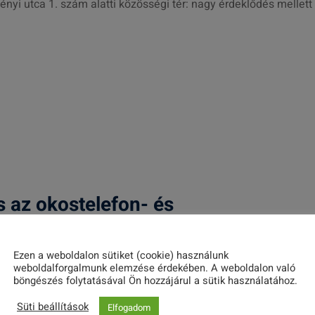
ényi utca 1. szám alatti közösségi tér: nagy érdeklődés mellett
 az okostelefon- és
Ezen a weboldalon sütiket (cookie) használunk
weboldalforgalmunk elemzése érdekében. A weboldalon való
n a Magyary Zolntán Népfőiskolai Társaság és a Tatai Önkormán
böngészés folytatásával Ön hozzájárul a sütik használatához.
Süti beállítások
Elfogadom