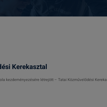
dési Kerekasztal
kola kezdeményezésére létrejött – Tatai Közművelődési Kerekas