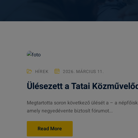
HÍREK
2026. MÁRCIUS 11.
Ülésezett a Tatai Közművelő
Megtartotta soron következő ülését a – a népfőis
amely negyedévente biztosít fórumot...
Read More