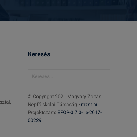
Keresés
K
e
r
© Copyright 2021 Magyary Zoltán
e
ztal,
Népfőiskolai Társaság •
mznt.hu
s
Projektszám:
EFOP-3.7.3-16-2017-
é
00229
s
: