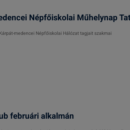
edencei Népfőiskolai Műhelynap Ta
 Kárpát-medencei Népfőiskolai Hálózat tagjait szakmai
ub februári alkalmán