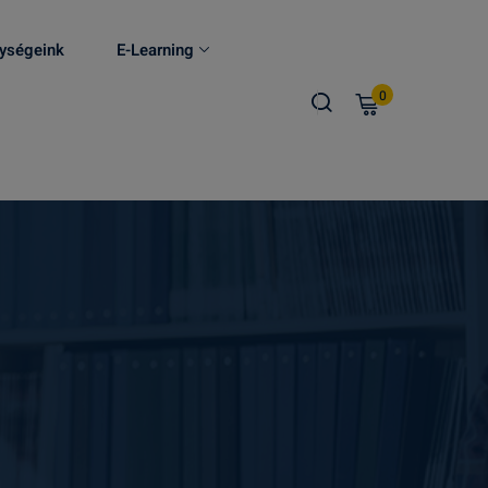
ységeink
E-Learning
0