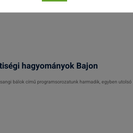
tiségi hagyományok Bajon
rsangi bálok című programsorozatunk harmadik, egyben utolsó