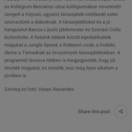
és Kollégium Bercsényi utcai kollégiumában nevetéstől
zengett a folyosó, ugyanis társasjáték-vetélkedő estet
szerveztünk a diákoknak. A társasjátékokat és a jó
hangulatot Barcza László játékmester és Szénási Csilla
biztosította. A fiatalok többek között kipróbálhatták
magukat a Jungle Speed, a Robbanó cicák, a Dobble,
illetve a Támadnak az érvszörnyek társasjátékokban. A
programról távozva többen is megjegyezték, hogy jól
érezték magukat, és remélik, lesz még ilyen alkalom a
jövőben is.
Szöveg és fotó: Vasas Alexandra
Share this post