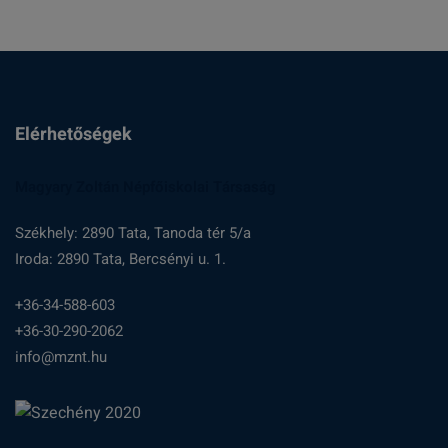
Elérhetőségek
Magyary Zoltán Népfőiskolai Társaság
Székhely: 2890 Tata, Tanoda tér 5/a
Iroda: 2890 Tata, Bercsényi u. 1.
+36-34-588-603
+36-30-290-2062
info@mznt.hu