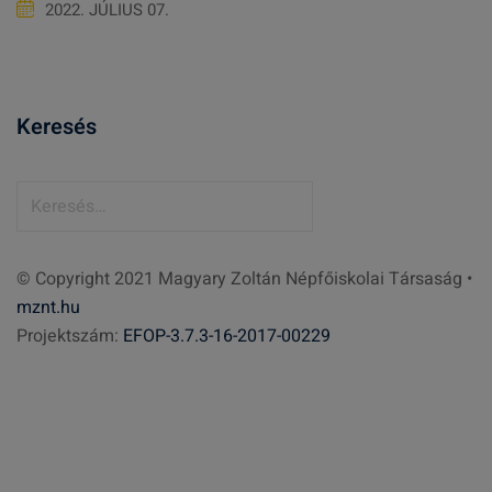
2022. JÚLIUS 07.
Keresés
K
e
r
© Copyright 2021 Magyary Zoltán Népfőiskolai Társaság •
e
mznt.hu
s
Projektszám:
EFOP-3.7.3-16-2017-00229
é
s
: