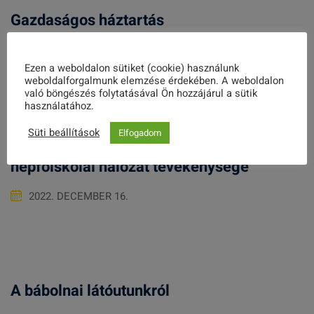
Gazdaságos háztartás
2022. JANUÁR 21.
Ezen a weboldalon sütiket (cookie) használunk
weboldalforgalmunk elemzése érdekében. A weboldalon
való böngészés folytatásával Ön hozzájárul a sütik
használatához.
Süti beállítások
Elfogadom
Csák János: pótolhatatlan és páratlan a
népfőiskolai hálózat tevékenysége
2022. DECEMBER 16.
A bábolnai látóutunkról