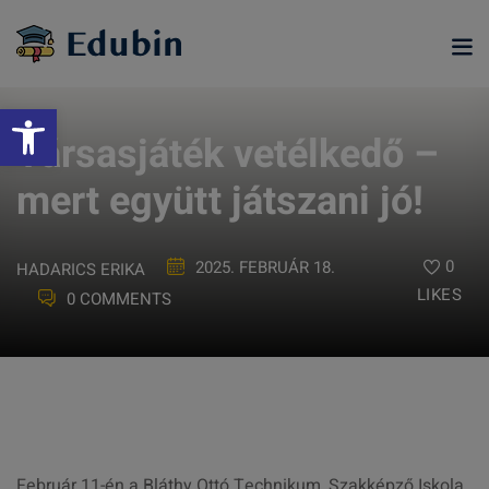
Skip
to
content
Eszköztár megnyitása
Társasjáték vetélkedő –
mert együtt játszani jó!
0
2025. FEBRUÁR 18.
HADARICS ERIKA
LIKES
0 COMMENTS
ramjainkra
Február 11-én a Bláthy Ottó Technikum, Szakképző Iskola