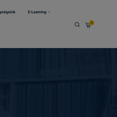
ységeink
E-Learning
0