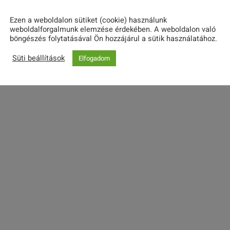
Következő nap
g
Ezen a weboldalon sütiket (cookie) használunk
weboldalforgalmunk elemzése érdekében. A weboldalon való
á
böngészés folytatásával Ön hozzájárul a sütik használatához.
Feliratkozás a naptárra
Süti beállítások
Elfogadom
c
i
ó
s
n
é
z