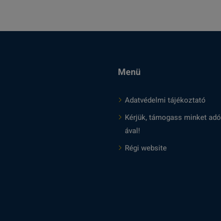
e
t
e
Menü
k
Adatvédelmi tájékoztató
Kérjük, támogass minket adó
ával!
Régi website