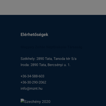
r
2
Elérhetőségek
0
Magyary Zoltán Népfőiskolai Társaság
2
Székhely: 2890 Tata, Tanoda tér 5/a
2
Iroda: 2890 Tata, Bercsényi u. 1.
+36-34-588-603
.
+36-30-290-2062
info@mznt.hu
s