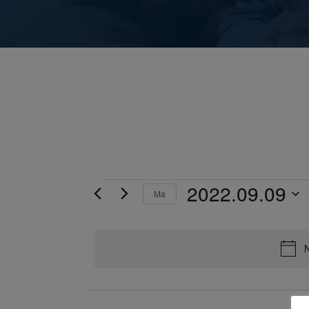
E
2022.09.09
Ma
Dátum
s
kiválasztása.
e