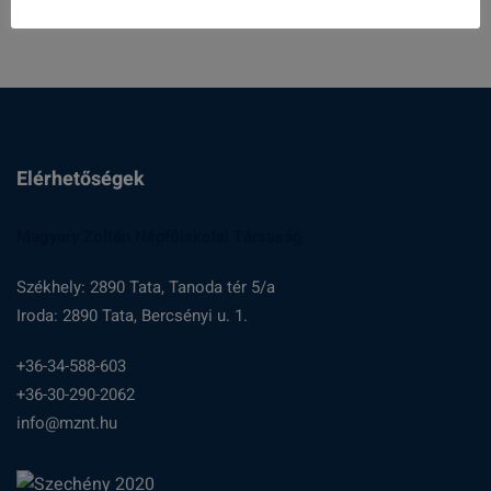
n
é
a
z
v
e
i
t
g
e
Elérhetőségek
á
k
c
Magyary Zoltán Népfőiskolai Társaság
i
Székhely: 2890 Tata, Tanoda tér 5/a
ó
Iroda: 2890 Tata, Bercsényi u. 1.
+36-34-588-603
+36-30-290-2062
info@mznt.hu