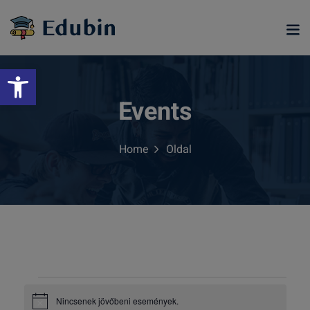
Skip
to
content
Eszköztár megnyitása
Events
Home
Oldal
ramjainkra
E
Nincsenek jövőbeni események.
Notice