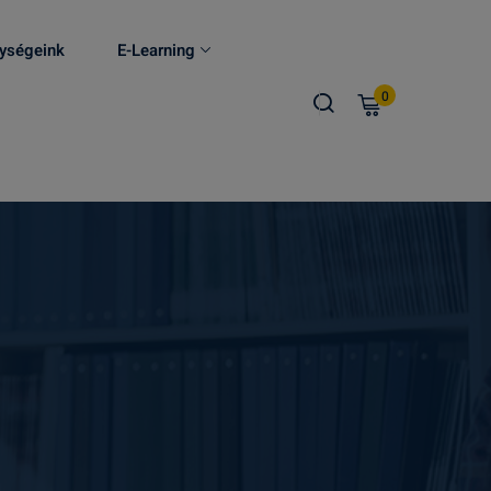
ységeink
E-Learning
0