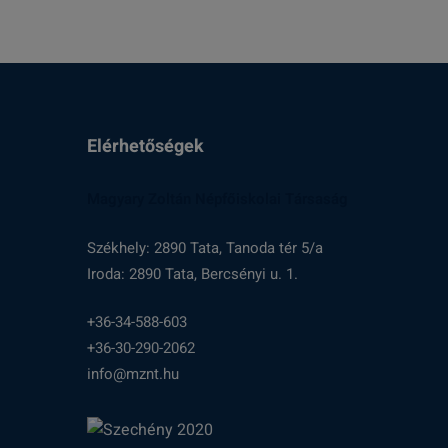
Elérhetőségek
Magyary Zoltán Népfőiskolai Társaság
Székhely: 2890 Tata, Tanoda tér 5/a
Iroda: 2890 Tata, Bercsényi u. 1.
+36-34-588-603
+36-30-290-2062
info@mznt.hu