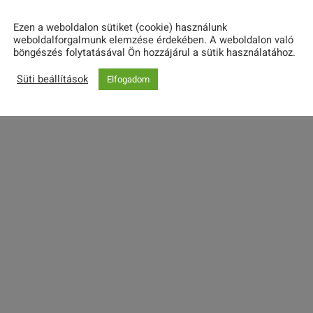
Következő
Események
g
Ezen a weboldalon sütiket (cookie) használunk
weboldalforgalmunk elemzése érdekében. A weboldalon való
á
böngészés folytatásával Ön hozzájárul a sütik használatához.
Feliratkozás a naptárra
Süti beállítások
Elfogadom
c
i
ó
s
n
é
z