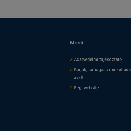
e
t
e
Menü
k
Adatvédelmi tájékoztató
Kérjük, támogass minket adó
ával!
Régi website