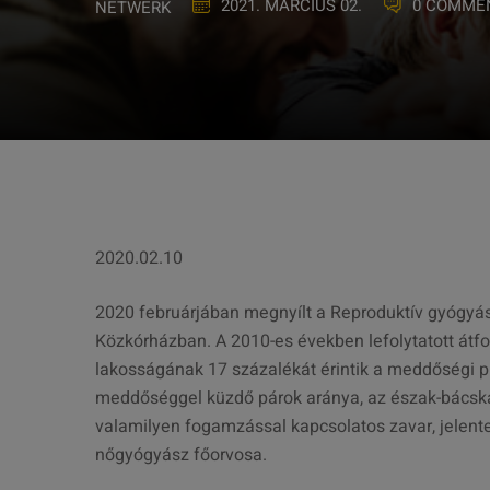
2021. MÁRCIUS 02.
0 COMME
NETWERK
2020.02.10
2020 februárjában megnyílt a Reproduktív gyógyá
Közkórházban. A 2010-es években lefolytatott átfo
lakosságának 17 százalékát érintik a meddőségi 
meddőséggel küzdő párok aránya, az észak-bácskai
valamilyen fogamzással kapcsolatos zavar, jelente
nőgyógyász főorvosa.