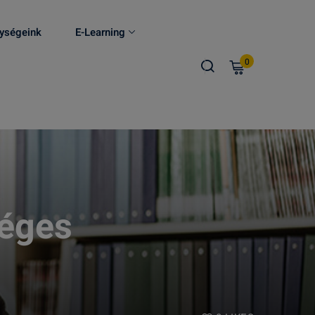
ységeink
E-Learning
0
séges