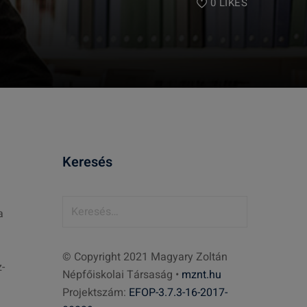
0
LIKES
Keresés
K
a
e
r
© Copyright 2021 Magyary Zoltán
e
-
Népfőiskolai Társaság •
mznt.hu
s
Projektszám:
EFOP-3.7.3-16-2017-
é