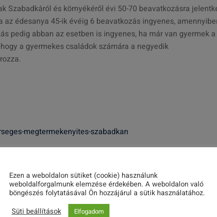
sak Szabadkáról és környékéről évi 50-70 beavatkozásra jelent
ra az édesanya 45-ik évéig 6 beavatkozás ingyenes, amennyibe
s pedig abban az esetben is ingyenes, ha már van gyermek a
 hogy a gyermekes családok számára a negyedik
írozza.
erseges-megtermekenyites-szabadkan
Share this post
Ezen a weboldalon sütiket (cookie) használunk
weboldalforgalmunk elemzése érdekében. A weboldalon való
böngészés folytatásával Ön hozzájárul a sütik használatához.
Süti beállítások
Elfogadom