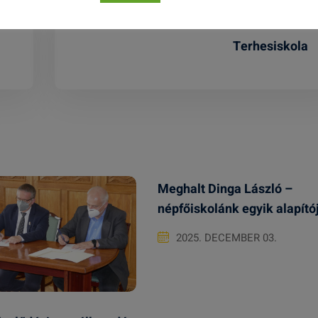
Terhesiskola
Meghalt Dinga László –
népfőiskolánk egyik alapító
2025. DECEMBER 03.