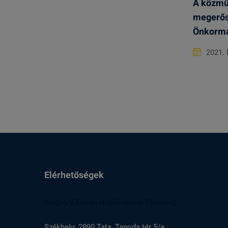
A közmű
megerős
Önkorm
2021.
Elérhetőségek
Magyary Zoltán Népfőiskolai Társaság
Székhely: 2890 Tata, Tanoda tér 5/a