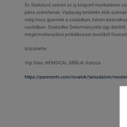
Dr. Radulović szerint az új központ munkatársai c
párra számítanak. Vajdaság területén élők számá
még nincs gyermek a családban, három beavatkozá
családban. Szabadka Önkormányzata úgy döntött,
megtermékenyítési próbálkozást önerőből finansz
Közzétette:
Vígi Sára, WEMSICAL SRBIJA, Kanjiza
https://pannonrtv.com/rovatok/tarsadalom/mest