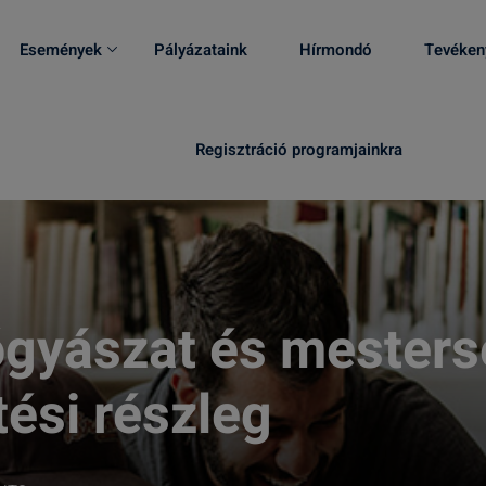
Események
Pályázataink
Hírmondó
Tevéken
Regisztráció programjainkra
ógyászat és mester
ési részleg