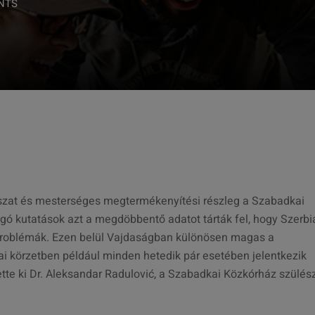
NTS
szat és mesterséges megtermékenyítési részleg a Szabadkai
gó kutatások azt a megdöbbentő adatot tárták fel, hogy Szerbi
problémák. Ezen belül Vajdaságban különösen magas a
 körzetben például minden hetedik pár esetében jelentkezik
tte ki Dr. Aleksandar Radulović, a Szabadkai Közkórház szülész